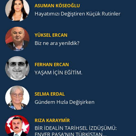
ASUMAN KÖSEOĞLU
Ha­ya­tı­mı­zı De­ğiş­ti­ren Küçük Ru­tin­ler
YÜKSEL ERCAN
Biz ne ara yenildik?
FERHAN ERCAN
YAŞAM İÇİN EĞİTİM.
SELMA ERDAL
Gündem Hızla Değişirken
RIZA KARAYMIR
BİR İDEALİN TARİHSEL İZDÜŞÜMÜ:
ENVER PAŞA’NIN TÜRKİSTAN