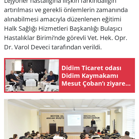
Lejyoner hastalığına ilişkin farkındalığın
artırılması ve gerekli önlemlerin zamanında
Yerel
alınabilmesi amacıyla düzenlenen eğitimi
Halk Sağlığı Hizmetleri Başkanlığı Bulaşıcı
Hastalıklar Birimi’nde görevli Vet. Hek. Opr.
Dr. Varol Deveci tarafından verildi.
Didim Ticaret odası
Didim Kaymakamı
Mesut Çoban’ı ziyaret
etti