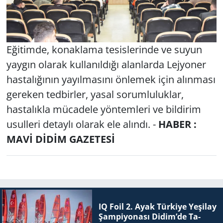
Eğitimde, konaklama tesislerinde ve suyun
yaygın olarak kullanıldığı alanlarda Lejyoner
hastalığının yayılmasını önlemek için alınması
gereken tedbirler, yasal sorumluluklar,
hastalıkla mücadele yöntemleri ve bildirim
usulleri detaylı olarak ele alındı. -
HABER :
MAVİ DİDİM GAZETESİ
IQ Foil 2. Ayak Tür­ki­ye Ye­şi­lay
Şam­pi­yo­na­sı Didim’de Ta­