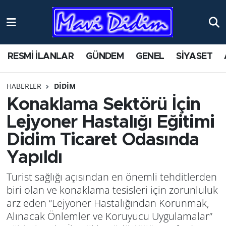
ANTİK YERLER
Nöbetçi Eczaneler
RESMİ İLANLAR
GÜNDEM
GENEL
SİYASET
ASAYİŞ
Hava Durumu
HABERLER
DİDİM
AYDIN
Namaz Vakitleri
Konaklama Sektörü İçin
BİLİM VE TEKNOLOJİ
Trafik Durumu
Lejyoner Hastalığı Eğitimi
Didim Ticaret Odasında
ÇEVRE
Süper Lig Puan Durumu ve Fikstür
Yapıldı
EĞİTİM
Tüm Manşetler
Turist sağlığı açısından en önemli tehditlerden
biri olan ve konaklama tesisleri için zorunluluk
EKONOMİ
Son Dakika Haberleri
arz eden “Lejyoner Hastalığından Korunmak,
Alınacak Önlemler ve Koruyucu Uygulamalar”
GENEL
Haber Arşivi