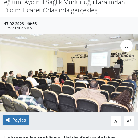
eğitimi Aydın İl Sağlık Müdürlüğü tarafından
Didim Ticaret Odasında gerçekleşti.
GÜNDEM
17.02.2026 - 10:55
HABERDE İNSAN
YAYINLANMA
KÜLTÜR SANAT
MAGAZİN
POLİTİKA
RESMİ İLANLAR
SAĞLIK
Paylaş
SİYASET
-
+
A
A
SPOR