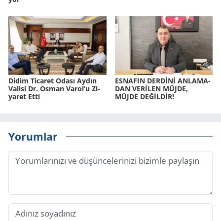
Didim Ti­ca­ret Odası Aydın
ES­NA­FIN DERDİNİ AN­LA­MA­
Va­li­si Dr. Osman Varol’u Zi­
DAN VERİLEN MÜJDE,
ya­ret Etti
MÜJDE DEĞİLDİR!
Yorumlar