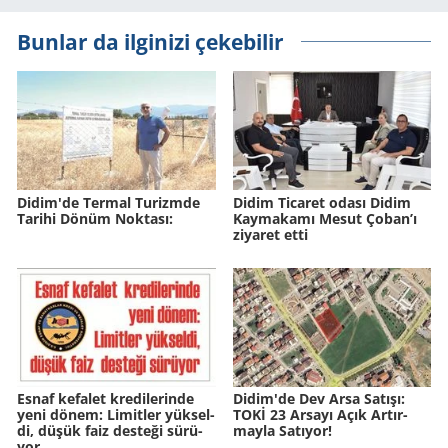
Bunlar da ilginizi çekebilir
Didim'de Ter­mal Tu­rizm­de
Didim Ticaret odası Didim
Ta­ri­hi Dönüm Nok­ta­sı:
Kaymakamı Mesut Çoban’ı
ziyaret etti
Esnaf ke­fa­let kre­di­le­rin­de
Didim'de Dev Arsa Sa­tı­şı:
yeni dönem: Li­mit­ler yük­sel­
TOKİ 23 Ar­sa­yı Açık Ar­tır­
di, düşük faiz des­te­ği sü­rü­
may­la Sa­tı­yor!
yor