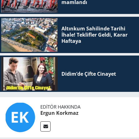
mam­lan­dı
Altınkum Sahilinde Tarihi
İhale! Teklifler Geldi, Karar
Haftaya
Didim’de Çifte Ci­na­yet
EDITÖR HAKKINDA
Ergun Korkmaz