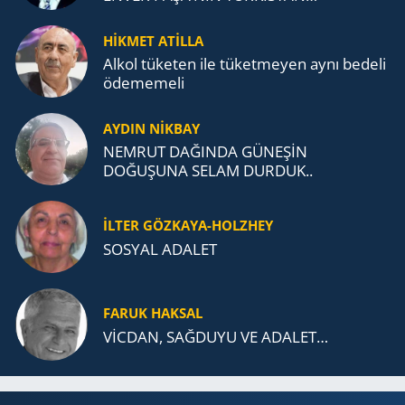
MÜCADELESİ VE TÜRK DEVLETLERİ
TEŞKİLATI’NA UZANAN MİRASI
HİKMET ATİLLA
Alkol tü­ke­ten ile tü­ket­me­yen aynı be­de­li
öde­me­me­li
AYDIN NİKBAY
NEMRUT DAĞINDA GÜNEŞİN
DOĞUŞUNA SELAM DURDUK..
İLTER GÖZKAYA-HOLZHEY
SOSYAL ADALET
FARUK HAKSAL
VİCDAN, SAĞ­DU­YU VE ADA­LET…