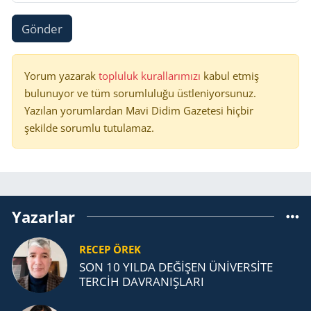
Gönder
Yorum yazarak
topluluk kurallarımızı
kabul etmiş
bulunuyor ve tüm sorumluluğu üstleniyorsunuz.
Yazılan yorumlardan Mavi Didim Gazetesi hiçbir
şekilde sorumlu tutulamaz.
Yazarlar
RECEP ÖREK
SON 10 YILDA DEĞİŞEN ÜNİVERSİTE
TERCİH DAVRANIŞLARI