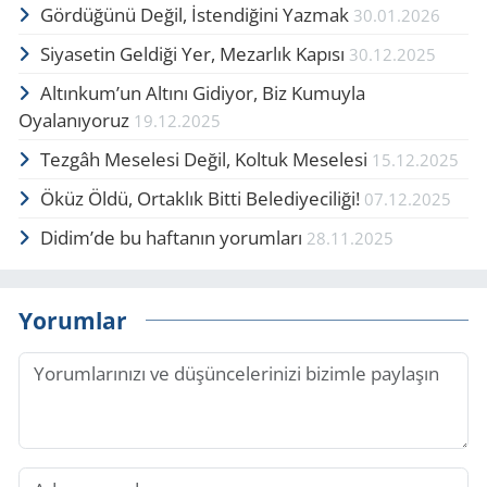
Gör­dü­ğü­nü Değil, İsten­di­ği­ni Yaz­mak
30.01.2026
Siyasetin Geldiği Yer, Mezarlık Kapısı
30.12.2025
Altınkum’un Altını Gidiyor, Biz Kumuyla
Oyalanıyoruz
19.12.2025
Tezgâh Meselesi Değil, Koltuk Meselesi
15.12.2025
Öküz Öldü, Or­tak­lık Bitti Belediyeciliği!
07.12.2025
Didim’de bu haftanın yorumları
28.11.2025
Yorumlar