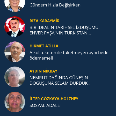
Gündem Hızla Değişirken
RIZA KARAYMIR
BİR İDEALİN TARİHSEL İZDÜŞÜMÜ:
ENVER PAŞA’NIN TÜRKİSTAN
MÜCADELESİ VE TÜRK DEVLETLERİ
TEŞKİLATI’NA UZANAN MİRASI
HİKMET ATİLLA
Alkol tü­ke­ten ile tü­ket­me­yen aynı be­de­li
öde­me­me­li
AYDIN NİKBAY
NEMRUT DAĞINDA GÜNEŞİN
DOĞUŞUNA SELAM DURDUK..
İLTER GÖZKAYA-HOLZHEY
SOSYAL ADALET