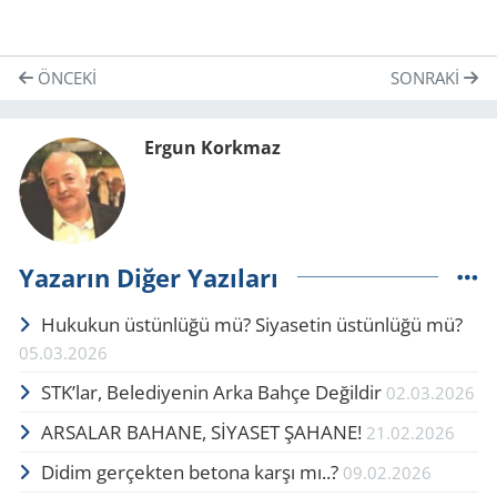
ÖNCEKI
SONRAKI
Ergun Korkmaz
Yazarın Diğer Yazıları
Hukukun üstünlüğü mü? Si­ya­setin üstünlüğü mü?
05.03.2026
STK’lar, Belediyenin Arka Bahçe De­ğil­dir
02.03.2026
AR­SA­LAR BA­HA­NE, SİYASET ŞA­HA­NE!
21.02.2026
Didim ger­çek­ten be­to­na karşı mı..?
09.02.2026