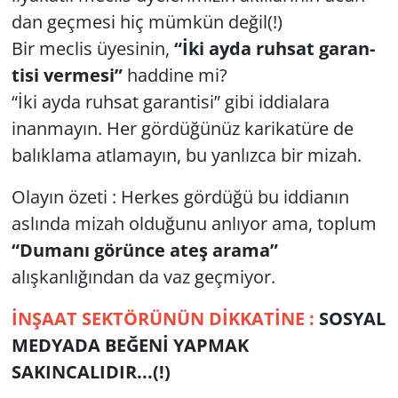
dan geçmesi hiç mümkün değil(!)
Bir meclis üyesinin,
“İki ayda ruh­sat ga­ran­
ti­si vermesi”
haddine mi?
“İki ayda ruh­sat ga­ran­ti­si” gibi id­di­ala­ra
inanmayın. Her gördüğünüz karikatüre de
balıklama atlamayın, bu yanlızca bir mizah.
Olayın özeti : Herkes gördüğü bu iddianın
aslında mizah olduğunu anlıyor ama, toplum
“Dumanı görünce ateş arama”
alışkanlığından da vaz geçmiyor.
İNŞAAT SEKTÖRÜNÜN DİKKATİNE :
SOSYAL
MEDYADA BEĞENİ YAPMAK
SAKINCALIDIR...(!)