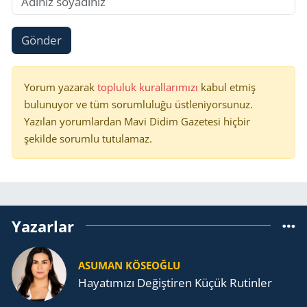
Gönder
Yorum yazarak
topluluk kurallarımızı
kabul etmiş
bulunuyor ve tüm sorumluluğu üstleniyorsunuz.
Yazılan yorumlardan Mavi Didim Gazetesi hiçbir
şekilde sorumlu tutulamaz.
Yazarlar
ASUMAN KÖSEOĞLU
Ha­ya­tı­mı­zı De­ğiş­ti­ren Küçük Ru­tin­ler