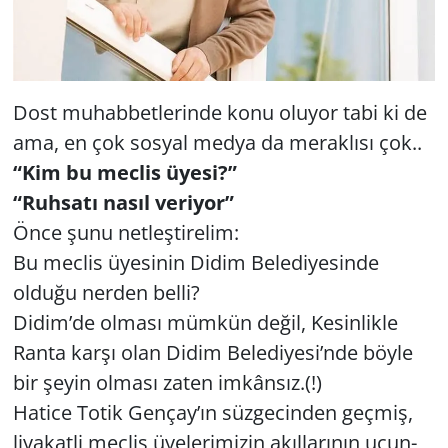
Yerel
Dost muhabbetlerinde konu oluyor tabi ki de
ama, en çok sosyal medya da meraklısı çok..
“Kim bu mec­lis üyesi?”
“Ruhsatı nasıl veriyor”
Önce şunu net­leş­ti­re­lim:
Bu meclis üyesinin Didim Belediyesinde
olduğu nerden belli?
Didim’de olması mümkün değil, Kesinlikle
Ranta karşı olan Didim Be­le­di­ye­si’nde böyle
bir şeyin ol­ma­sı zaten im­kân­sız.(!)
Ha­ti­ce Totik Gen­çay’ın süz­ge­cin­den geç­miş,
liyakatli meclis üyelerimizin akıl­la­rı­nın ucun­