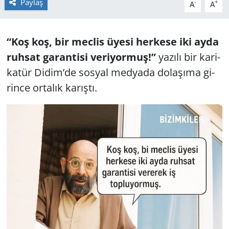
Paylaş
-
+
A
A
GÜNDEM
“Koş koş, bir mec­lis üyesi her­ke­se iki ayda
HABERDE İNSAN
ruh­sat ga­ran­ti­si ve­ri­yor­muş!”
yazılı bir ka­ri­
KÜLTÜR SANAT
ka­tür Didim’de sos­yal med­ya­da do­la­şı­ma gi­
rin­ce ortalık karıştı.
MAGAZİN
POLİTİKA
RESMİ İLANLAR
SAĞLIK
SİYASET
SPOR