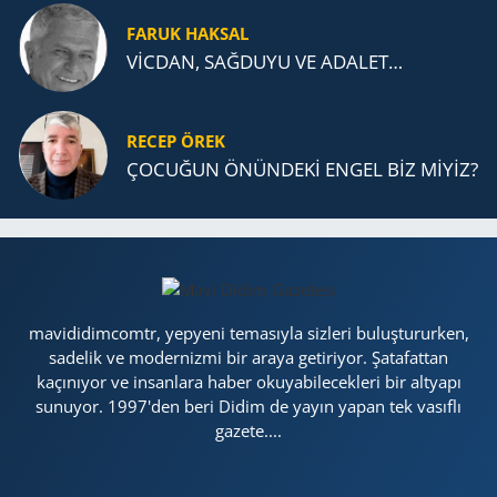
FARUK HAKSAL
VİCDAN, SAĞ­DU­YU VE ADA­LET…
RECEP ÖREK
ÇOCUĞUN ÖNÜNDEKİ ENGEL BİZ MİYİZ?
mavididimcomtr, yepyeni temasıyla sizleri buluştururken,
sadelik ve modernizmi bir araya getiriyor. Şatafattan
kaçınıyor ve insanlara haber okuyabilecekleri bir altyapı
sunuyor. 1997'den beri Didim de yayın yapan tek vasıflı
gazete....