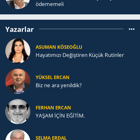
öde­me­me­li
Yazarlar
ASUMAN KÖSEOĞLU
Ha­ya­tı­mı­zı De­ğiş­ti­ren Küçük Ru­tin­ler
YÜKSEL ERCAN
Biz ne ara yenildik?
FERHAN ERCAN
YAŞAM İÇİN EĞİTİM.
SELMA ERDAL