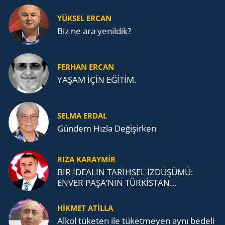
YÜKSEL ERCAN
Biz ne ara yenildik?
FERHAN ERCAN
YAŞAM İÇİN EĞİTİM.
SELMA ERDAL
Gündem Hızla Değişirken
RIZA KARAYMIR
BİR İDEALİN TARİHSEL İZDÜŞÜMÜ:
ENVER PAŞA’NIN TÜRKİSTAN
MÜCADELESİ VE TÜRK DEVLETLERİ
TEŞKİLATI’NA UZANAN MİRASI
HİKMET ATİLLA
Alkol tü­ke­ten ile tü­ket­me­yen aynı be­de­li