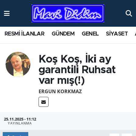
ANTİK YERLER
Nöbetçi Eczaneler
RESMİ İLANLAR
GÜNDEM
GENEL
SİYASET
ASAYİŞ
Hava Durumu
AYDIN
Namaz Vakitleri
Koş Koş, İki ay
garantili Ruhsat
BİLİM VE TEKNOLOJİ
Trafik Durumu
var mış(!)
ÇEVRE
Süper Lig Puan Durumu ve Fikstür
ERGUN KORKMAZ
EĞİTİM
Tüm Manşetler
EKONOMİ
Son Dakika Haberleri
25.11.2025 - 11:12
YAYINLANMA
GENEL
Haber Arşivi