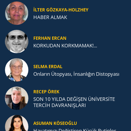
İLTER GÖZKAYA-HOLZHEY
HABER ALMAK
FERHAN ERCAN
KORKUDAN KORKMAMAK!...
SELMA ERDAL
Onların Ütopyası, İnsanlığın Distopyası
RECEP ÖREK
SON 10 YILDA DEĞİŞEN ÜNİVERSİTE
TERCİH DAVRANIŞLARI
ASUMAN KÖSEOĞLU
Ha­ya­tı­mı­zı De­ğiş­ti­ren Küçük Ru­tin­ler