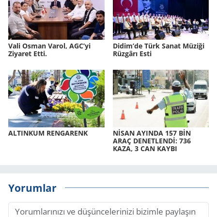
Vali Osman Varol, AGC’yi
Didim’de Türk Sanat Mü­zi­ği
Ziyaret Etti.
Rüz­gâ­rı Esti
AL­TIN­KUM REN­GA­RENK
NİSAN AYIN­DA 157 BİN
ARAÇ DE­NET­LENDİ: 736
KAZA, 3 CAN KAYBI
Yorumlar