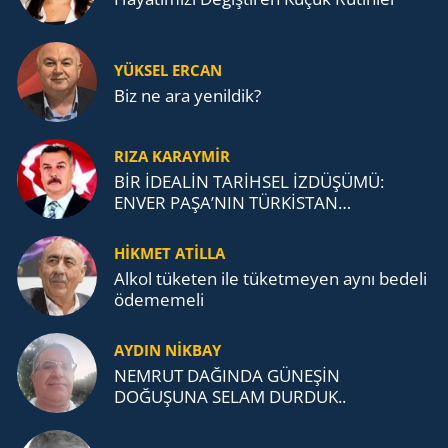
YÜKSEL ERCAN
Biz ne ara yenildik?
RIZA KARAYMIR
BİR İDEALİN TARİHSEL İZDÜŞÜMÜ:
ENVER PAŞA’NIN TÜRKİSTAN
MÜCADELESİ VE TÜRK DEVLETLERİ
TEŞKİLATI’NA UZANAN MİRASI
HİKMET ATİLLA
Alkol tü­ke­ten ile tü­ket­me­yen aynı be­de­li
öde­me­me­li
AYDIN NİKBAY
NEMRUT DAĞINDA GÜNEŞİN
DOĞUŞUNA SELAM DURDUK..