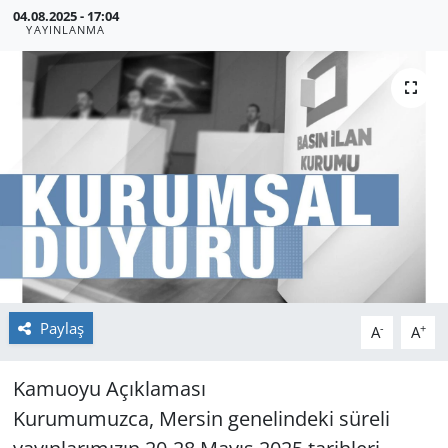
04.08.2025 - 17:04
YAYINLANMA
GÜNDEM
HABERDE İNSAN
KÜLTÜR SANAT
MAGAZİN
POLİTİKA
RESMİ İLANLAR
Paylaş
-
+
A
A
SAĞLIK
Kamuoyu Açıklaması
SİYASET
Kurumumuzca, Mersin genelindeki süreli
SPOR