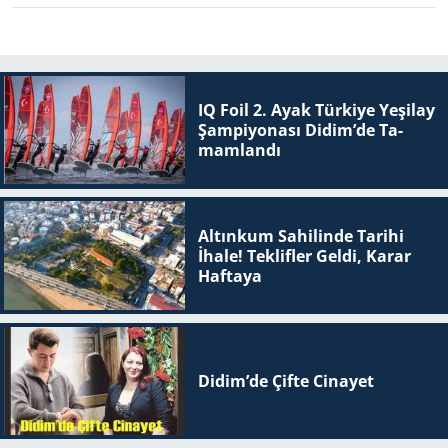
IQ Foil 2. Ayak Tür­ki­ye Ye­şi­lay
Şam­pi­yo­na­sı Didim’de Ta­
mam­lan­dı
Altınkum Sahilinde Tarihi
İhale! Teklifler Geldi, Karar
Haftaya
Didim’de Çifte Ci­na­yet