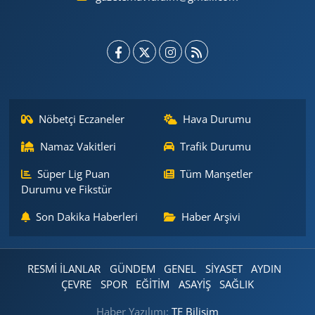
Nöbetçi Eczaneler
Hava Durumu
Namaz Vakitleri
Trafik Durumu
Süper Lig Puan
Tüm Manşetler
Durumu ve Fikstür
Son Dakika Haberleri
Haber Arşivi
RESMİ İLANLAR
GÜNDEM
GENEL
SİYASET
AYDIN
ÇEVRE
SPOR
EĞİTİM
ASAYİŞ
SAĞLIK
Haber Yazılımı:
TE Bilişim