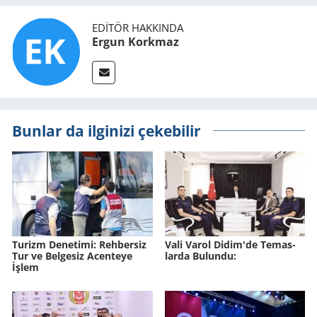
EDITÖR HAKKINDA
Ergun Korkmaz
Bunlar da ilginizi çekebilir
Tu­rizm De­ne­ti­mi: Reh­ber­siz
Vali Varol Didim'de Te­mas­
Tur ve Bel­ge­siz Acen­te­ye
lar­da Bu­lun­du:
İşlem