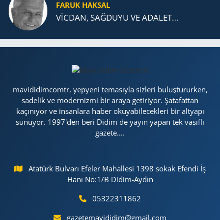
FARUK HAKSAL
VİCDAN, SAĞ­DU­YU VE ADA­LET…
mavididimcomtr, yepyeni temasıyla sizleri buluştururken,
sadelik ve modernizmi bir araya getiriyor. Şatafattan
kaçınıyor ve insanlara haber okuyabilecekleri bir altyapı
sunuyor. 1997'den beri Didim de yayın yapan tek vasıflı
gazete....
Atatürk Bulvarı Efeler Mahallesi 1398 sokak Efendi İş
Hanı No:1/B Didim-Aydın
05322311862
gazetemavididim@gmail.com