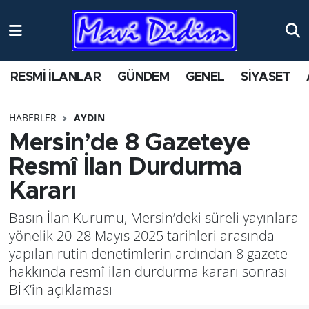
ANTİK YERLER
Nöbetçi Eczaneler
RESMİ İLANLAR
GÜNDEM
GENEL
SİYASET
ASAYİŞ
Hava Durumu
HABERLER
AYDIN
AYDIN
Namaz Vakitleri
Mersin’de 8 Gazeteye
BİLİM VE TEKNOLOJİ
Trafik Durumu
Resmî İlan Durdurma
Kararı
ÇEVRE
Süper Lig Puan Durumu ve Fikstür
Basın İlan Kurumu, Mersin’deki süreli yayınlara
EĞİTİM
Tüm Manşetler
yönelik 20-28 Mayıs 2025 tarihleri arasında
yapılan rutin denetimlerin ardından 8 gazete
EKONOMİ
Son Dakika Haberleri
hakkında resmî ilan durdurma kararı sonrası
BİK’in açıklaması
GENEL
Haber Arşivi