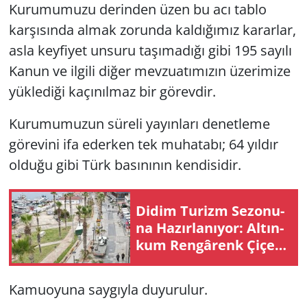
Kurumumuzu derinden üzen bu acı tablo
karşısında almak zorunda kaldığımız kararlar,
asla keyfiyet unsuru taşımadığı gibi 195 sayılı
Kanun ve ilgili diğer mevzuatımızın üzerimize
yüklediği kaçınılmaz bir görevdir.
Kurumumuzun süreli yayınları denetleme
görevini ifa ederken tek muhatabı; 64 yıldır
olduğu gibi Türk basınının kendisidir.
Didim Tu­rizm Se­zo­nu­
na Ha­zır­la­nı­yor: Al­tın­
kum Ren­gâ­renk Çi­çek­
ler­le Do­na­tıl­dı
Kamuoyuna saygıyla duyurulur.