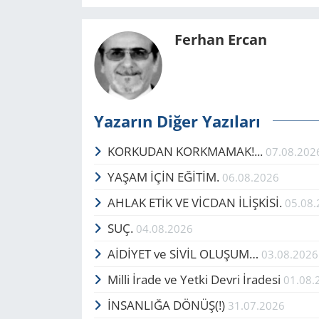
Ferhan Ercan
Yazarın Diğer Yazıları
KORKUDAN KORKMAMAK!...
07.08.202
YAŞAM İÇİN EĞİTİM.
06.08.2026
AHLAK ETİK VE VİCDAN İLİŞKİSİ.
05.08
SUÇ.
04.08.2026
AİDİYET ve SİVİL OLUŞUM…
03.08.2026
Milli İrade ve Yetki Devri İradesi
01.08.
İNSANLIĞA DÖNÜŞ(!)
31.07.2026