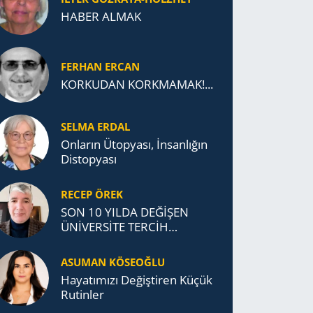
HABER ALMAK
FERHAN ERCAN
KORKUDAN KORKMAMAK!...
SELMA ERDAL
Onların Ütopyası, İnsanlığın
Distopyası
RECEP ÖREK
SON 10 YILDA DEĞİŞEN
ÜNİVERSİTE TERCİH
DAVRANIŞLARI
ASUMAN KÖSEOĞLU
Ha­ya­tı­mı­zı De­ğiş­ti­ren Küçük
Ru­tin­ler