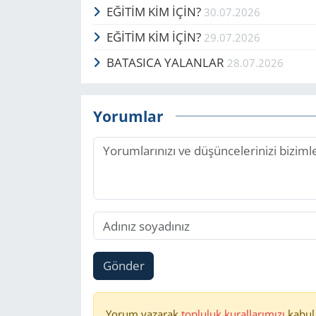
EĞİTİM KİM İÇİN?
30.07.2026
EĞİTİM KİM İÇİN?
29.07.2026
BATASICA YALANLAR
28.07.2026
Yorumlar
Gönder
Yorum yazarak
topluluk kurallarımızı
kabul