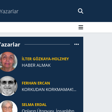
Yazarlar
Yazarlar
İLTER GÖZKAYA-HOLZHEY
HABER ALMAK
FERHAN ERCAN
KORKUDAN KORKMAMAK!...
SELMA ERDAL
Onların Ütopyası, İnsanlığın