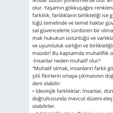
İkti­dar bütün yö­ne­tim­ler­de olur ama
olur. Ya­şa­mın gök­ku­şa­ğı­nı renk­len­d
GÜNDEM
fark­lı­lık, far­lı­lık­la­rın bir­lik­te­li­ğ
HABERDE İNSAN
lü­ğü te­me­lin­de ve temel hak­lar gü­v
sal gü­ven­ce­ler­le sür­dü­ren bir ol­maz­
KÜLTÜR SANAT
mak hu­ku­kun üs­tün­lü­ğü ve var­lık­l
ve uyum­lu­luk var­lı­ğın ve bir­lik­te­li­
MAGAZİN
ma­zı­dır! Bu kap­sam­da mu­ha­lif­lik ol
-İnsan­lar neden mu­ha­lif olur?
POLİTİKA
“Mu­ha­lif olmak, in­san­la­rın fark­lı g
RESMİ İLANLAR
şit­li fi­kir­le­rin or­ta­ya çık­ma­sı­n
de­ni ola­bi­lir:
SAĞLIK
• İde­olo­jik fark­lı­lık­lar: İnsan­lar, dün
doğ­rul­tu­sun­da mev­cut dü­ze­ni eleş­ti
SİYASET
ola­bi­lir­ler.
SPOR