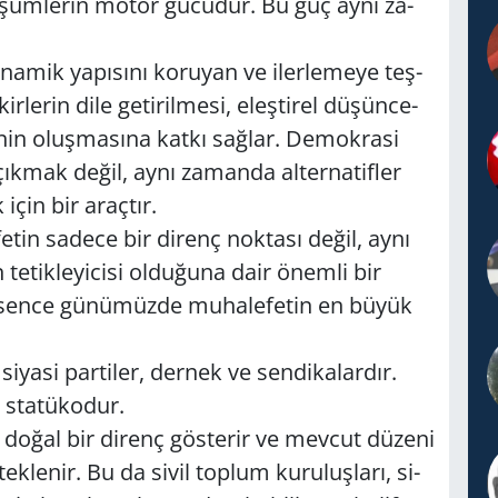
­nü­şüm­le­rin motor gü­cü­dür. Bu güç aynı za­
­na­mik ya­pı­sı­nı ko­ru­yan ve iler­le­me­ye teş­
­le­rin dile ge­ti­ril­me­si, eleş­ti­rel dü­şün­ce­
nin oluş­ma­sı­na katkı sağ­lar. De­mok­ra­si
 çık­mak değil, aynı za­man­da al­ter­na­tif­ler
için bir araç­tır.
e­tin sa­de­ce bir di­renç nok­ta­sı değil, aynı
­tik­le­yi­ci­si ol­du­ğu­na dair önem­li bir
i, sence gü­nü­müz­de mu­ha­le­fe­tin en büyük
i­ya­si par­ti­ler, der­nek ve sen­di­ka­lar­dır.
sta­tü­ko­dur.
rşı doğal bir di­renç gös­te­rir ve mev­cut dü­ze­ni
ek­le­nir. Bu da sivil top­lum ku­ru­luş­la­rı, si­