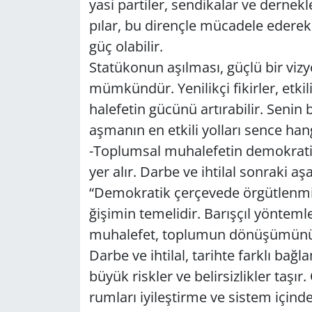
ya­si par­ti­ler, sen­di­ka­lar ve der­nek­le
pı­lar, bu di­renç­le mü­ca­de­le ede­re
güç ola­bi­lir.
Sta­tü­ko­nun aşıl­ma­sı, güçlü bir viz­yon
müm­kün­dür. Ye­ni­lik­çi fi­kir­ler, et­ki
ha­le­fe­tin gü­cü­nü ar­tı­ra­bi­lir. Seni
aş­ma­nın en et­ki­li yol­la­rı sence han­gi­
-Top­lum­sal mu­ha­le­fe­tin de­mok­ra­tik
yer alır. Darbe ve ih­ti­lal son­ra­ki aşa
“De­mok­ra­tik çer­çe­ve­de ör­güt­len­miş
ği­şi­min te­me­li­dir. Ba­rış­çıl yön­tem­le
mu­ha­le­fet, top­lu­mun dö­nü­şü­mü­nü
Darbe ve ih­ti­lal, ta­rih­te fark­lı bağ­l
büyük risk­ler ve be­lir­siz­lik­ler taş
rum­la­rı iyi­leş­tir­me ve sis­tem içi