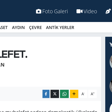
Foto Galeri
Video
ASET
AYDIN
ÇEVRE
ANTİK YERLER
E­FET.
AN
-
+
A
A