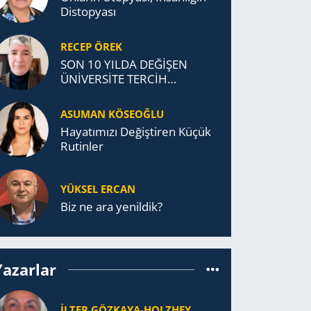
Distopyası
RECEP ÖREK
SON 10 YILDA DEĞİŞEN
ÜNİVERSİTE TERCİH
DAVRANIŞLARI
ASUMAN KÖSEOĞLU
Ha­ya­tı­mı­zı De­ğiş­ti­ren Küçük
Ru­tin­ler
YÜKSEL ERCAN
Biz ne ara yenildik?
Yazarlar
İLTER GÖZKAYA-HOLZHEY