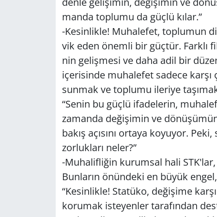
den­le ge­li­şi­min, de­ği­şi­min ve dö
man­da top­lu­mu da güçlü kılar.”
-Ke­sin­lik­le! Mu­ha­le­fet, top­lu­mun di
vik eden önem­li bir güç­tür. Fark­lı fi­kir
nin ge­liş­me­si ve daha adil bir dü­ze­
içe­ri­sin­de mu­ha­le­fet sa­de­ce karşı
sun­mak ve top­lu­mu ile­ri­ye ta­şı­mak 
“Senin bu güçlü ifa­de­le­rin, mu­ha­le­f
za­man­da de­ği­şi­min ve dö­nü­şü­mün te
bakış açı­sı­nı or­ta­ya ko­yu­yor. Pek
zor­luk­la­rı neler?”
-Mu­ha­lif­li­ğin ku­rum­sal hali STK'lar, s
Bun­la­rın önün­de­ki en büyük engel, 
“Ke­sin­lik­le! Sta­tü­ko, de­ği­şi­me ka
ko­ru­mak is­te­yen­ler ta­ra­fın­dan des­t