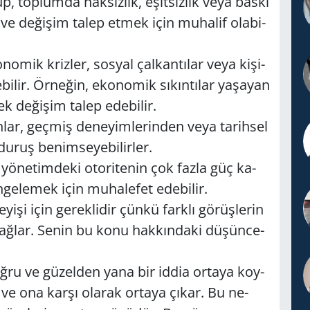
grup, top­lum­da hak­sız­lık, eşit­siz­lik veya baskı
ve de­ği­şim talep etmek için mu­ha­lif ola­bi­
o­mik kriz­ler, sos­yal çal­kan­tı­lar veya ki­şi­
e­bi­lir. Ör­ne­ğin, eko­no­mik sı­kın­tı­lar ya­şa­yan
rek de­ği­şim talep ede­bi­lir.
n­lar, geç­miş de­ne­yim­le­rin­den veya ta­rih­sel
duruş be­nim­se­ye­bi­lir­ler.
 yö­ne­tim­de­ki oto­ri­te­nin çok fazla güç ka­
ge­le­mek için mu­ha­le­fet ede­bi­lir.
e­yi­şi için ge­rek­li­dir çünkü fark­lı gö­rüş­le­rin
ı­nı sağ­lar. Senin bu konu hak­kın­da­ki dü­şün­ce­
 doğru ve gü­zel­den yana bir iddia or­ta­ya koy­
n ve ona karşı ola­rak or­ta­ya çıkar. Bu ne­