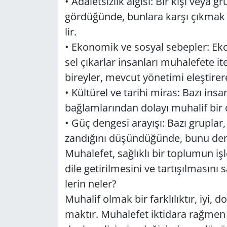
• Ada­let­siz­lik al­gı­sı: Bir kişi veya 
gör­dü­ğün­de, bun­la­ra karşı çık­mak 
Yerel
lir.
• Eko­no­mik ve sos­yal se­bep­ler: Eko­n
sel çı­kar­lar in­san­la­rı mu­ha­le­fe­te it
bi­rey­ler, mev­cut yö­ne­ti­mi eleş­ti­re­
• Kül­tü­rel ve ta­ri­hi miras: Bazı in­sa
bağ­lam­la­rın­dan do­la­yı mu­ha­lif bir 
• Güç den­ge­si ara­yı­şı: Bazı grup­lar,
zan­dı­ğı­nı dü­şün­dü­ğün­de, bunu den­
Mu­ha­le­fet, sağ­lık­lı bir top­lu­mun iş­l
dile ge­ti­ril­me­si­ni ve tar­tı­şıl­ma­s
le­rin neler?
Mu­ha­lif olmak bir fark­lı­lık­tır, iyi,
mak­tır. Mu­ha­le­fet ik­ti­da­ra rağ­me