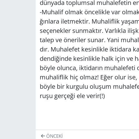
dün­ya­da top­lum­sal mu­ha­le­fe­tin en et
-Mu­ha­lif olmak ön­ce­lik­le var olmak v
ğın­la­ra ilet­mek­tir. Mu­ha­lif­lik ya­ş
se­çe­nek­ler sun­mak­tır. Var­lık­la iliş­k
talep ve öne­ri­ler sunar. Yani mu­ha­li
dır. Mu­ha­le­fet ke­sin­lik­le ik­ti­da­ra
den­di­ğin­de ke­sin­lik­le halk için ve ha
böyle olun­ca, ik­ti­da­rın mu­ha­le­fe­ti o
mu­ha­lif­lik hiç olmaz! Eğer olur ise,
böyle bir kur­gu­lu olu­şum mu­ha­le­fet
ru­şu ger­çe­ği ele verir(!)
ÖNCEKI