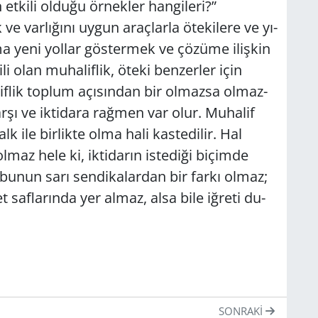
­ki­li ol­du­ğu ör­nek­ler han­gi­le­ri?”
e var­lı­ğı­nı uygun araç­lar­la öte­ki­le­re ve yı­
a­ma yeni yol­lar gös­ter­mek ve çö­zü­me iliş­kin
i­li olan mu­ha­lif­lik, öteki ben­zer­ler için
f­lik top­lum açı­sın­dan bir ol­maz­sa ol­maz­
 karşı ve ik­ti­da­ra rağ­men var olur. Mu­ha­lif
lk ile bir­lik­te olma hali kas­te­di­lir. Hal
lmaz hele ki, ik­ti­da­rın is­te­di­ği bi­çim­de
 bunun sarı sen­di­ka­lar­dan bir farkı olmaz;
 saf­la­rın­da yer almaz, alsa bile iğ­re­ti du­
SONRAKI