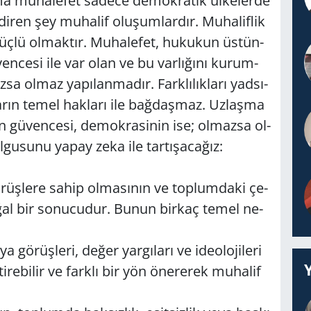
 mu­ha­le­fet sa­de­ce de­mok­ra­tik ül­ke­ler­de
i­ren şey mu­ha­lif olu­şum­lar­dır. Mu­ha­lif­lik
i ise güçlü ol­mak­tır. Mu­ha­le­fet, hu­ku­kun üs­tün­
en­ce­si ile var olan ve bu var­lı­ğı­nı ku­rum­
sa olmaz ya­pı­lan­ma­dır. Fark­lı­lık­la­rı yad­sı­
a­rın temel hak­la­rı ile bağ­daş­maz. Uz­laş­ma
ğin gü­ven­ce­si, de­mok­ra­si­nin ise; ol­maz­sa ol­
­gu­su­nu yapay zeka ile tar­tı­şa­ca­ğız:
ö­rüş­le­re sahip ol­ma­sı­nın ve top­lum­da­ki çe­
ın doğal bir so­nu­cu­dur. Bunun bir­kaç temel ne­
ya gö­rüş­le­ri, değer yar­gı­la­rı ve ide­olo­ji­le­ri
­re­bi­lir ve fark­lı bir yön öne­re­rek mu­ha­lif