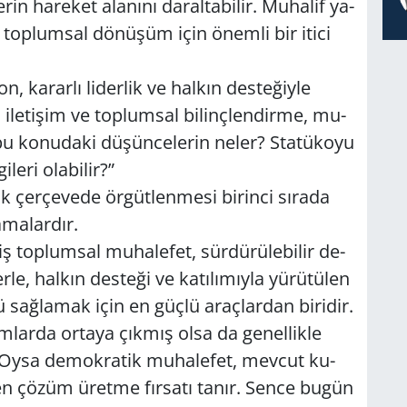
­rin ha­re­ket ala­nı­nı da­ral­ta­bi­lir. Mu­ha­lif ya­
k top­lum­sal dö­nü­şüm için önem­li bir itici
, ka­rar­lı li­der­lik ve hal­kın des­te­ğiy­le
­li ile­ti­şim ve top­lum­sal bi­linç­len­dir­me, mu­
n bu ko­nu­da­ki dü­şün­ce­le­rin neler? Sta­tü­ko­yu
le­ri ola­bi­lir?”
 çer­çe­ve­de ör­güt­len­me­si bi­rin­ci sı­ra­da
­ma­lar­dır.
 top­lum­sal mu­ha­le­fet, sür­dü­rü­le­bi­lir de­
r­le, hal­kın des­te­ği ve ka­tı­lı­mıy­la yü­rü­tü­len
 sağ­la­mak için en güçlü araç­lar­dan bi­ri­dir.
am­lar­da or­ta­ya çık­mış olsa da ge­nel­lik­le
ır. Oysa de­mok­ra­tik mu­ha­le­fet, mev­cut ku­
n­den çözüm üret­me fır­sa­tı tanır. Sence bugün