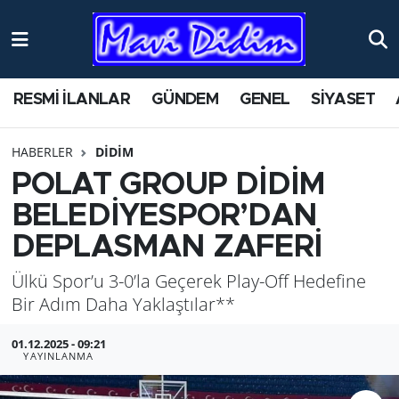
ANTİK YERLER
Nöbetçi Eczaneler
RESMİ İLANLAR
GÜNDEM
GENEL
SİYASET
ASAYİŞ
Hava Durumu
HABERLER
DİDİM
AYDIN
Namaz Vakitleri
POLAT GROUP DİDİM
BİLİM VE TEKNOLOJİ
Trafik Durumu
BELEDİYES­POR’DAN
DEP LAS­MAN ZAFERİ
ÇEVRE
Süper Lig Puan Durumu ve Fikstür
Ülkü Spor’u 3-0’la Ge­çe­rek Play-Off He­de­fi­ne
EĞİTİM
Tüm Manşetler
Bir Adım Daha Yak­laş­tı­lar**
EKONOMİ
Son Dakika Haberleri
01.12.2025 - 09:21
YAYINLANMA
GENEL
Haber Arşivi