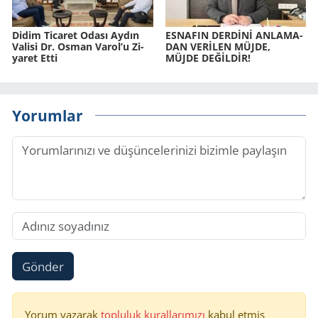
Didim Ti­ca­ret Odası Aydın
ES­NA­FIN DERDİNİ AN­LA­MA­
Va­li­si Dr. Osman Varol’u Zi­
DAN VERİLEN MÜJDE,
ya­ret Etti
MÜJDE DEĞİLDİR!
Yorumlar
Gönder
Yorum yazarak
topluluk kurallarımızı
kabul etmiş