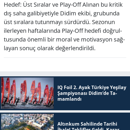
Hedef: Üst Sı­ra­lar ve Play-Off Alı­nan bu kri­tik
dış saha ga­li­bi­ye­tiy­le Didim ekibi, gru­bun­da
üst sı­ra­la­ra tu­tun­ma­yı sür­dür­dü. Se­zo­nun
iler­le­yen haf­ta­la­rın­da Play-Off he­de­fi doğ­rul­
tu­sun­da önem­li bir moral ve mo­ti­vas­yon sağ­
la­yan sonuç ola­rak de­ğer­len­di­ril­di.
IQ Foil 2. Ayak Tür­ki­ye Ye­şi­lay
Şam­pi­yo­na­sı Didim’de Ta­
mam­lan­dı
Altınkum Sahilinde Tarihi
İhale! Teklifler Geldi, Karar