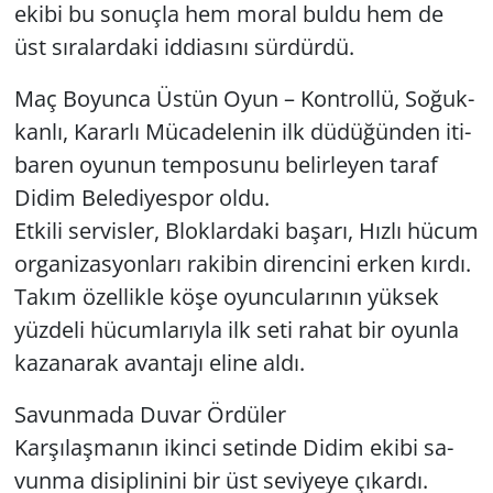
ekibi bu so­nuç­la hem moral buldu hem de
üst sı­ra­lar­da­ki id­di­ası­nı sür­dür­dü.
Yerel
Maç Bo­yun­ca Üstün Oyun – Kont­rol­lü, So­ğuk­
kan­lı, Ka­rar­lı Mü­ca­de­le­nin ilk dü­dü­ğün­den iti­
ba­ren oyu­nun tem­po­su­nu be­lir­le­yen taraf
Didim Be­le­di­yes­por oldu.
Et­ki­li ser­vis­ler, Blok­lar­da­ki ba­şa­rı, Hızlı hücum
or­ga­ni­zas­yon­la­rı ra­ki­bin di­ren­ci­ni erken kırdı.
Takım özel­lik­le köşe oyun­cu­la­rı­nın yük­sek
yüz­de­li hü­cum­la­rıy­la ilk seti rahat bir oyun­la
ka­za­na­rak avan­ta­jı eline aldı.
Sa­vun­ma­da Duvar Ör­dü­ler
Kar­şı­laş­ma­nın ikin­ci se­tin­de Didim ekibi sa­
vun­ma di­sip­li­ni­ni bir üst se­vi­ye­ye çı­kar­dı.