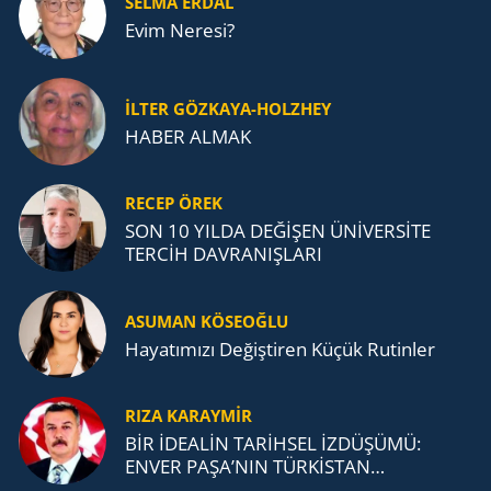
SELMA ERDAL
Evim Neresi?
İLTER GÖZKAYA-HOLZHEY
HABER ALMAK
RECEP ÖREK
SON 10 YILDA DEĞİŞEN ÜNİVERSİTE
TERCİH DAVRANIŞLARI
ASUMAN KÖSEOĞLU
Ha­ya­tı­mı­zı De­ğiş­ti­ren Küçük Ru­tin­ler
RIZA KARAYMIR
BİR İDEALİN TARİHSEL İZDÜŞÜMÜ:
ENVER PAŞA’NIN TÜRKİSTAN
MÜCADELESİ VE TÜRK DEVLETLERİ