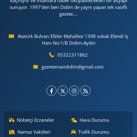
kaçınıyor ve insanlara haber okuyabilecekleri bir altyapı
sunuyor. 1997'den beri Didim de yayın yapan tek vasıflı
gazete....
Atatürk Bulvarı Efeler Mahallesi 1398 sokak Efendi İş
Hanı No:1/B Didim-Aydın
05322311862
gazetemavididim@gmail.com
Nöbetçi Eczaneler
Hava Durumu
Namaz Vakitleri
Trafik Durumu