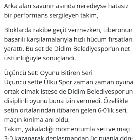
Arka alan sa­vun­ma­sın­da ne­re­dey­se ha­ta­sız
bir per­for­mans ser­gi­le­yen takım,
Blok­lar­da ra­ki­be geçit ver­mez­ken, Li­be­ro­nun
ba­şa­rı­lı kar­şı­la­ma­la­rıy­la hızlı hücum fır­sat­la­rı
ya­rat­tı. Bu set de Didim Be­le­di­yes­por’un net
üs­tün­lü­ğüy­le so­nuç­lan­dı.
Üçün­cü Set: Oyunu Bi­ti­ren Seri
Üçün­cü sette Ülkü Spor zaman zaman oyuna
ortak olmak is­te­se de Didim Be­le­di­yes­por’un
di­sip­lin­li oyunu buna izin ver­me­di. Özel­lik­le
setin or­ta­la­rın­dan iti­ba­ren gelen 6-0’lık seri,
maçın kı­rıl­ma anı oldu.
Takım, ya­ka­la­dı­ğı mo­men­tum­la seti ve maçı
3-0 ka­za­na­rak dep­las­man­dan üç pu­an­la dön­