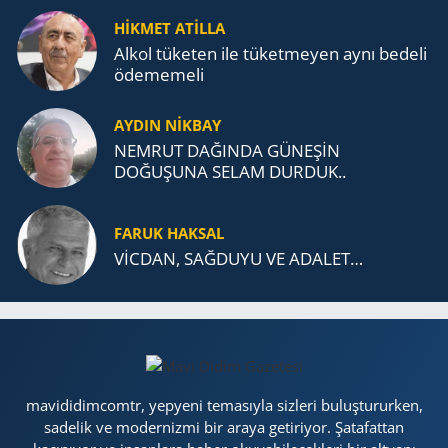
TEŞKİLATI’NA UZANAN MİRASI
HİKMET ATİLLA
Alkol tü­ke­ten ile tü­ket­me­yen aynı be­de­li
öde­me­me­li
AYDIN NİKBAY
NEMRUT DAĞINDA GÜNEŞİN
DOĞUŞUNA SELAM DURDUK..
FARUK HAKSAL
VİCDAN, SAĞ­DU­YU VE ADA­LET…
mavididimcomtr, yepyeni temasıyla sizleri buluştururken,
sadelik ve modernizmi bir araya getiriyor. Şatafattan