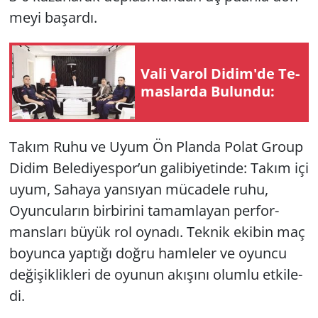
me­yi ba­şar­dı.
Vali Varol Didim'de Te­
mas­lar­da Bu­lun­du:
Takım Ruhu ve Uyum Ön Plan­da Polat Group
Didim Be­le­di­yes­por’un ga­li­bi­ye­tin­de: Takım içi
uyum, Sa­ha­ya yan­sı­yan mü­ca­de­le ruhu,
Oyun­cu­la­rın bir­bi­ri­ni ta­mam­la­yan per­for­
mans­la­rı büyük rol oy­na­dı. Tek­nik eki­bin maç
bo­yun­ca yap­tı­ğı doğru ham­le­ler ve oyun­cu
de­ği­şik­lik­le­ri de oyu­nun akı­şı­nı olum­lu et­ki­le­
di.