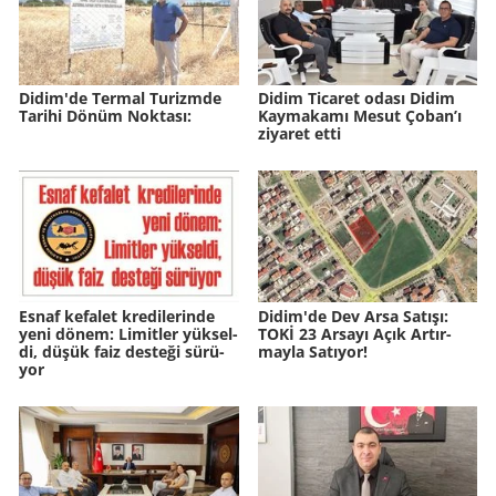
Didim'de Ter­mal Tu­rizm­de
Didim Ticaret odası Didim
Ta­ri­hi Dönüm Nok­ta­sı:
Kaymakamı Mesut Çoban’ı
ziyaret etti
Esnaf ke­fa­let kre­di­le­rin­de
Didim'de Dev Arsa Sa­tı­şı:
yeni dönem: Li­mit­ler yük­sel­
TOKİ 23 Ar­sa­yı Açık Ar­tır­
di, düşük faiz des­te­ği sü­rü­
may­la Sa­tı­yor!
yor