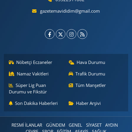
gazetemavididim@gmail.com
Nöbetçi Eczaneler
Hava Durumu
Namaz Vakitleri
Trafik Durumu
Süper Lig Puan
Tüm Manşetler
Durumu ve Fikstür
Son Dakika Haberleri
Haber Arşivi
RESMİ İLANLAR
GÜNDEM
GENEL
SİYASET
AYDIN
ÇEVRE
SPOR
EĞİTİM
ASAYİŞ
SAĞLIK