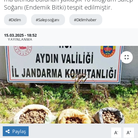
So­ğa­nı (En­de­mik Bitki) tes­pit edil­miş­tir.
GÜNDEM
#Didim
#Salep soğanı
#Didimhaber
HABERDE İNSAN
15.03.2025 - 18:52
YAYINLANMA
KÜLTÜR SANAT
MAGAZİN
POLİTİKA
RESMİ İLANLAR
SAĞLIK
SİYASET
Paylaş
-
+
A
A
SPOR