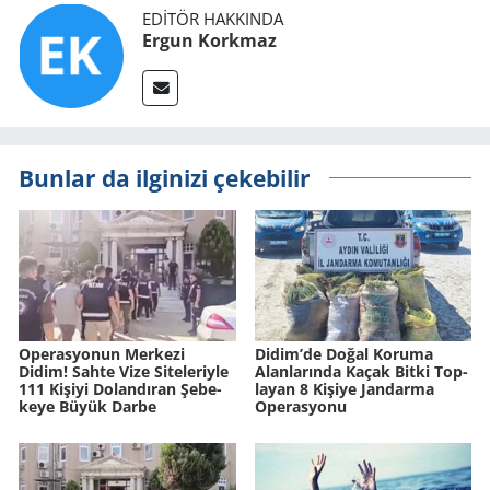
EDITÖR HAKKINDA
Ergun Korkmaz
Bunlar da ilginizi çekebilir
Ope­ras­yo­nun Mer­ke­zi
Didim’de Doğal Ko­ru­ma
Didim! Sahte Vize Si­te­le­riy­le
Alan­la­rın­da Kaçak Bitki Top­
111 Ki­şi­yi Do­lan­dı­ran Şe­be­
la­yan 8 Ki­şi­ye Jan­dar­ma
ke­ye Büyük Darbe
Ope­ras­yo­nu