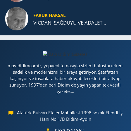
FARUK HAKSAL
VİCDAN, SAĞ­DU­YU VE ADA­LET…
mavididimcomtr, yepyeni temasıyla sizleri buluştururken,
sadelik ve modernizmi bir araya getiriyor. Şatafattan
kaçınıyor ve insanlara haber okuyabilecekleri bir altyapı
sunuyor. 1997'den beri Didim de yayın yapan tek vasıflı
gazete....
Atatürk Bulvarı Efeler Mahallesi 1398 sokak Efendi İş
Hanı No:1/B Didim-Aydın
05322311862