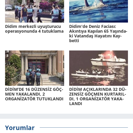
Didim merkezli uyuşturucu
Didim'de Deniz Fa­ci­ası:
operasyonunda 4 tutuklama
Akın­tı­ya Ka­pı­lan 65 Ya­şın­da­
ki Va­tan­daş Ha­ya­tı­nı Kay­
bet­ti
DİDİM’DE 16 DÜ­ZENSİZ GÖÇ­
DİDİM AÇIK­LA­RIN­DA 32 DÜ­
MEN YA­KA­LAN­DI, 2
ZENSİZ GÖÇ­MEN KUR­TA­RIL­
ORGANİZATÖR TU­TUK­LAN­DI
DI, 1 ORGANİZATÖR YA­KA­
LAN­DI
Yorumlar