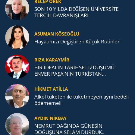
RECEP ÖREK
SON 10 YILDA DEĞİŞEN ÜNİVERSİTE
TERCİH DAVRANIŞLARI
ASUMAN KÖSEOĞLU
Ha­ya­tı­mı­zı De­ğiş­ti­ren Küçük Ru­tin­ler
RIZA KARAYMIR
BİR İDEALİN TARİHSEL İZDÜŞÜMÜ:
ENVER PAŞA’NIN TÜRKİSTAN
MÜCADELESİ VE TÜRK DEVLETLERİ
TEŞKİLATI’NA UZANAN MİRASI
HİKMET ATİLLA
Alkol tü­ke­ten ile tü­ket­me­yen aynı be­de­li
öde­me­me­li
AYDIN NİKBAY
NEMRUT DAĞINDA GÜNEŞİN
DOĞUŞUNA SELAM DURDUK..