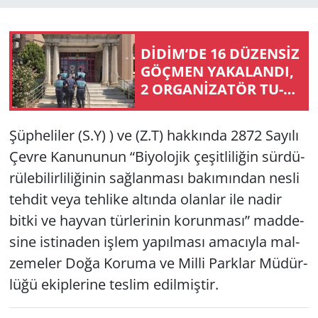
Yerel
DİDİM’DE 16 DÜ­ZENSİZ
GÖÇ­MEN YA­KA­LAN­DI,
2 ORGANİZATÖR TU­
TUK­LAN­DI
Şüp­he­li­ler (S.Y) ) ve (Z.T) hak­kın­da 2872 Sa­yı­lı
Çevre Ka­nu­nu­nun “Bi­yo­lo­jik çe­şit­li­li­ğin sür­dü­
rü­le­bi­lir­li­li­ği­nin sağ­lan­ma­sı ba­kı­mın­dan nesli
teh­dit veya teh­li­ke al­tın­da olan­lar ile nadir
bitki ve hay­van tür­le­ri­nin ko­run­ma­sı” mad­de­
si­ne is­ti­na­den işlem ya­pıl­ma­sı ama­cıy­la mal­
ze­me­ler Doğa Ko­ru­ma ve Milli Park­lar Mü­dür­
lü­ğü ekip­le­ri­ne tes­lim edil­miş­tir.