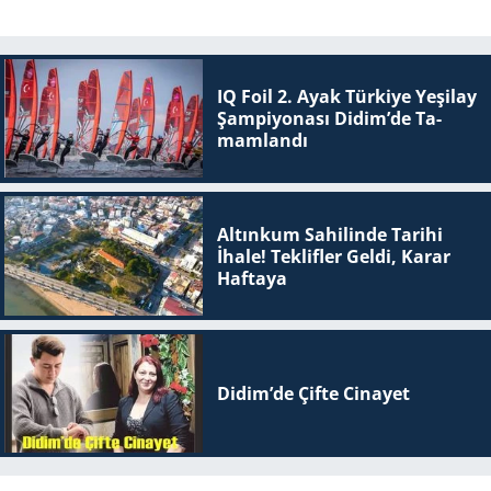
IQ Foil 2. Ayak Tür­ki­ye Ye­şi­lay
Şam­pi­yo­na­sı Didim’de Ta­
mam­lan­dı
Altınkum Sahilinde Tarihi
İhale! Teklifler Geldi, Karar
Haftaya
Didim’de Çifte Ci­na­yet