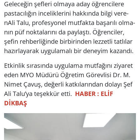
Ge­le­ce­ğin şef­le­ri ol­ma­ya aday öğ­ren­ci­le­re
pas­ta­cı­lı­ğın in­ce­lik­le­ri­ni hak­kın­da bilgi ve­re­
Yerel
nA­li Talu, pro­fes­yo­nel mut­fak­ta ba­şa­rı­lı ol­ma­
nın püf nok­ta­la­rı­nı da pay­laş­tı. Öğ­ren­ci­ler,
şefin reh­ber­li­ğin­de bir­bi­rin­den lez­zet­li tat­lı­lar
ha­zır­la­ya­rak uy­gu­la­ma­lı bir de­ne­yim ka­zan­dı.
Et­kin­lik sı­ra­sın­da uy­gu­la­ma mut­fa­ğı­nı zi­ya­ret
eden MYO Mü­dü­rü Öğ­re­tim Gö­rev­li­si Dr. M.
Nimet Çavuş, de­ğer­li kat­kı­la­rın­dan do­la­yı Şef
Ali Talu’ya te­şek­kür etti.
HABER : ELİF
DİKBAŞ