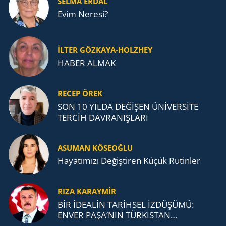
SELMA ERDAL
Evim Neresi?
İLTER GÖZKAYA-HOLZHEY
HABER ALMAK
RECEP ÖREK
SON 10 YILDA DEĞİŞEN ÜNİVERSİTE
TERCİH DAVRANIŞLARI
ASUMAN KÖSEOĞLU
Ha­ya­tı­mı­zı De­ğiş­ti­ren Küçük Ru­tin­ler
RIZA KARAYMIR
BİR İDEALİN TARİHSEL İZDÜŞÜMÜ:
ENVER PAŞA’NIN TÜRKİSTAN
MÜCADELESİ VE TÜRK DEVLETLERİ