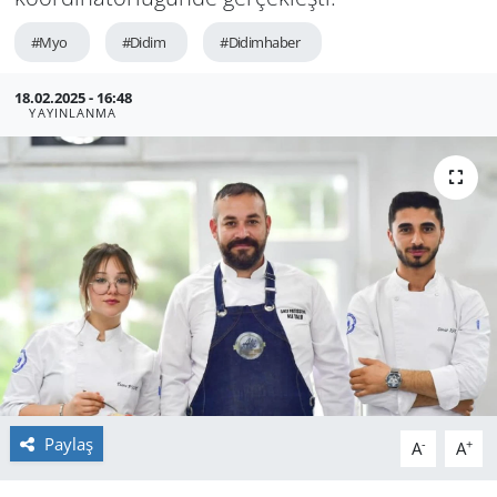
GÜNDEM
#Myo
#Didim
#Didimhaber
HABERDE İNSAN
18.02.2025 - 16:48
YAYINLANMA
KÜLTÜR SANAT
MAGAZİN
POLİTİKA
RESMİ İLANLAR
SAĞLIK
SİYASET
Paylaş
-
+
A
A
SPOR