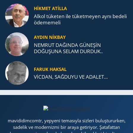
TEŞKİLATI’NA UZANAN MİRASI
HİKMET ATİLLA
Alkol tü­ke­ten ile tü­ket­me­yen aynı be­de­li
öde­me­me­li
AYDIN NİKBAY
NEMRUT DAĞINDA GÜNEŞİN
DOĞUŞUNA SELAM DURDUK..
FARUK HAKSAL
VİCDAN, SAĞ­DU­YU VE ADA­LET…
mavididimcomtr, yepyeni temasıyla sizleri buluştururken,
sadelik ve modernizmi bir araya getiriyor. Şatafattan