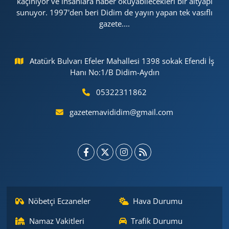
kaçınıyor ve insanlara haber okuyabilecekleri bir altyapı
sunuyor. 1997'den beri Didim de yayın yapan tek vasıflı
gazete....
Atatürk Bulvarı Efeler Mahallesi 1398 sokak Efendi İş
Hanı No:1/B Didim-Aydın
05322311862
gazetemavididim@gmail.com
Nöbetçi Eczaneler
Hava Durumu
Namaz Vakitleri
Trafik Durumu