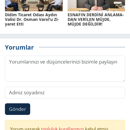
Didim Ti­ca­ret Odası Aydın
ES­NA­FIN DERDİNİ AN­LA­MA­
Va­li­si Dr. Osman Varol’u Zi­
DAN VERİLEN MÜJDE,
ya­ret Etti
MÜJDE DEĞİLDİR!
Yorumlar
Gönder
Yorum yazarak
topluluk kurallarımızı
kabul etmiş