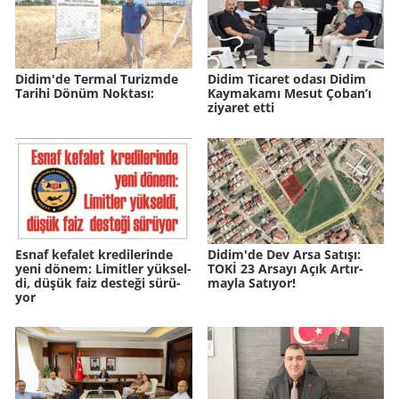
Didim'de Ter­mal Tu­rizm­de
Didim Ticaret odası Didim
Ta­ri­hi Dönüm Nok­ta­sı:
Kaymakamı Mesut Çoban’ı
ziyaret etti
Esnaf ke­fa­let kre­di­le­rin­de
Didim'de Dev Arsa Sa­tı­şı:
yeni dönem: Li­mit­ler yük­sel­
TOKİ 23 Ar­sa­yı Açık Ar­tır­
di, düşük faiz des­te­ği sü­rü­
may­la Sa­tı­yor!
yor