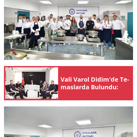
Vali Varol Didim'de Te­
mas­lar­da Bu­lun­du: