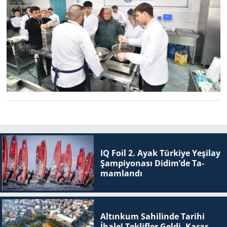
IQ Foil 2. Ayak Tür­ki­ye Ye­şi­lay
Şam­pi­yo­na­sı Didim’de Ta­
mam­lan­dı
Altınkum Sahilinde Tarihi
İhale! Teklifler Geldi, Karar