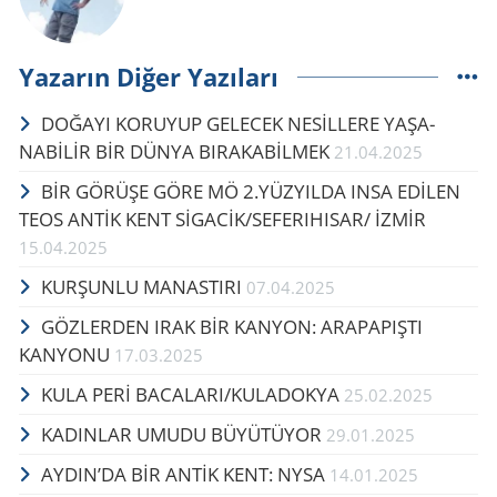
Yazarın Diğer Yazıları
DO­ĞA­YI KO­RU­YUP GE­LECEK NESİLLERE YA­ŞA­
NABİLİR BİR DÜNYA BI­RA­KABİLMEK
21.04.2025
BİR GÖ­RÜ­ŞE GÖRE MÖ 2.YÜZ­YIL­DA INSA EDİLEN
TEOS ANTİK KENT SİGACİK/SE­FE­RI­HI­SAR/ İZMİR
15.04.2025
KUR­ŞUN­LU MA­NAS­TI­RI
07.04.2025
GÖZLERDEN IRAK BİR KANYON: ARAPAPIŞTI
KANYONU
17.03.2025
KULA PERİ BA­CA­LA­RI/KU­LA­DOK­YA
25.02.2025
KA­DIN­LAR UMUDU BÜ­YÜ­TÜ­YOR
29.01.2025
AYDIN’DA BİR ANTİK KENT: NYSA
14.01.2025