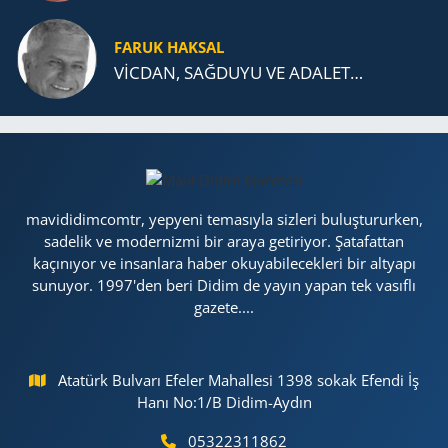
FARUK HAKSAL
VİCDAN, SAĞ­DU­YU VE ADA­LET…
mavididimcomtr, yepyeni temasıyla sizleri buluştururken,
sadelik ve modernizmi bir araya getiriyor. Şatafattan
kaçınıyor ve insanlara haber okuyabilecekleri bir altyapı
sunuyor. 1997'den beri Didim de yayın yapan tek vasıflı
gazete....
Atatürk Bulvarı Efeler Mahallesi 1398 sokak Efendi İş
Hanı No:1/B Didim-Aydın
05322311862