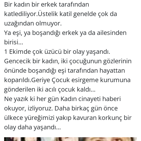
Bir kadın bir erkek tarafından
GÜNDEM
katlediliyor.Üstelik katil genelde çok da
uzağından olmuyor.
HABERDE İNSAN
Ya eşi, ya boşandığı erkek ya da ailesinden
birisi…
KÜLTÜR SANAT
1 Ekimde çok üzücü bir olay yaşandı.
MAGAZİN
Gencecik bir kadın, iki çocuğunun gözlerinin
önünde boşandığı eşi tarafından hayattan
POLİTİKA
koparıldı.Geriye Çocuk esirgeme kurumuna
gönderilen iki acılı çocuk kaldı…
RESMİ İLANLAR
Ne yazık ki her gün Kadın cinayeti haberi
okuyor, izliyoruz. Daha birkaç gün önce
SAĞLIK
ülkece yüreğimizi yakıp kavuran korkunç bir
SİYASET
olay daha yaşandı…
SPOR