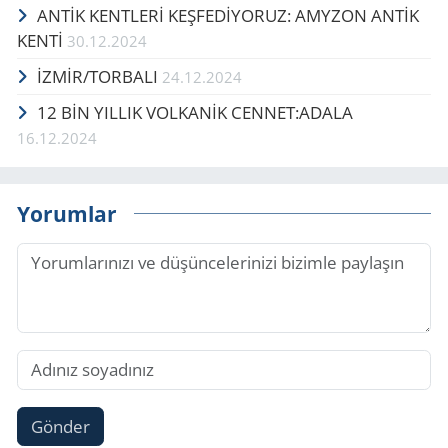
ANTİK KENTLERİ KEŞFEDİYORUZ: AMYZON ANTİK
KENTİ
30.12.2024
İZMİR/TOR­BA­LI
24.12.2024
12 BİN YIL­LIK VOL­KANİK CEN­NET:ADALA
16.12.2024
Yorumlar
Gönder