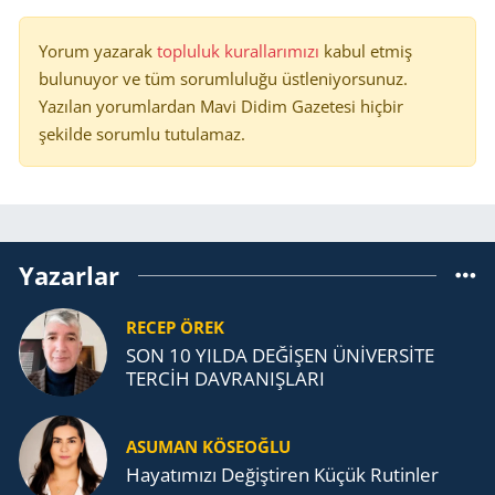
Yorum yazarak
topluluk kurallarımızı
kabul etmiş
bulunuyor ve tüm sorumluluğu üstleniyorsunuz.
Yazılan yorumlardan Mavi Didim Gazetesi hiçbir
şekilde sorumlu tutulamaz.
Yazarlar
RECEP ÖREK
SON 10 YILDA DEĞİŞEN ÜNİVERSİTE
TERCİH DAVRANIŞLARI
ASUMAN KÖSEOĞLU
Ha­ya­tı­mı­zı De­ğiş­ti­ren Küçük Ru­tin­ler