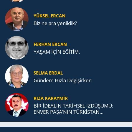
YÜKSEL ERCAN
Biz ne ara yenildik?
FERHAN ERCAN
YAŞAM İÇİN EĞİTİM.
SELMA ERDAL
Gündem Hızla Değişirken
RIZA KARAYMIR
BİR İDEALİN TARİHSEL İZDÜŞÜMÜ:
ENVER PAŞA’NIN TÜRKİSTAN
MÜCADELESİ VE TÜRK DEVLETLERİ
TEŞKİLATI’NA UZANAN MİRASI