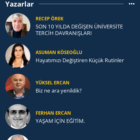
Yazarlar
RECEP ÖREK
SON 10 YILDA DEĞİŞEN ÜNİVERSİTE
TERCİH DAVRANIŞLARI
ASUMAN KÖSEOĞLU
Ha­ya­tı­mı­zı De­ğiş­ti­ren Küçük Ru­tin­ler
YÜKSEL ERCAN
Biz ne ara yenildik?
FERHAN ERCAN
YAŞAM İÇİN EĞİTİM.