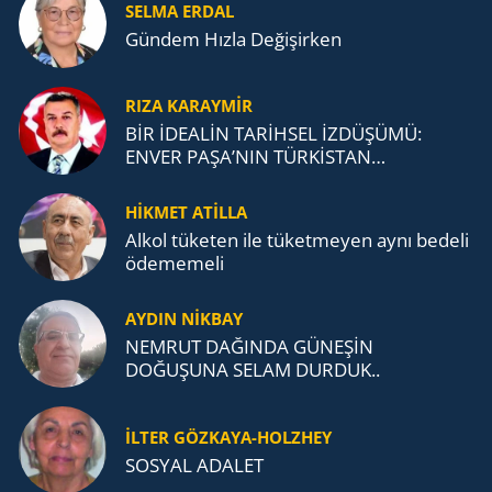
SELMA ERDAL
Gündem Hızla Değişirken
RIZA KARAYMIR
BİR İDEALİN TARİHSEL İZDÜŞÜMÜ:
ENVER PAŞA’NIN TÜRKİSTAN
MÜCADELESİ VE TÜRK DEVLETLERİ
TEŞKİLATI’NA UZANAN MİRASI
HİKMET ATİLLA
Alkol tü­ke­ten ile tü­ket­me­yen aynı be­de­li
öde­me­me­li
AYDIN NİKBAY
NEMRUT DAĞINDA GÜNEŞİN
DOĞUŞUNA SELAM DURDUK..
İLTER GÖZKAYA-HOLZHEY
SOSYAL ADALET