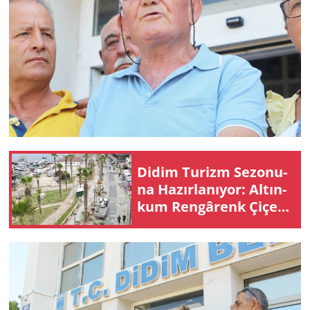
Didim Tu­rizm Se­zo­nu­
na Ha­zır­la­nı­yor: Al­tın­
kum Ren­gâ­renk Çi­çek­
ler­le Do­na­tıl­dı