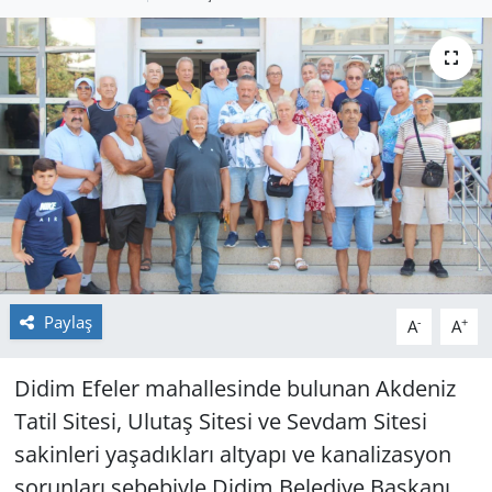
GÜNDEM
HABERDE İNSAN
KÜLTÜR SANAT
MAGAZİN
POLİTİKA
RESMİ İLANLAR
Paylaş
-
+
A
A
SAĞLIK
Didim Efeler mahallesinde bulunan Akdeniz
Tatil Sitesi, Ulutaş Sitesi ve Sevdam Sitesi
SİYASET
sakinleri yaşadıkları altyapı ve kanalizasyon
sorunları sebebiyle Didim Belediye Başkanı
SPOR