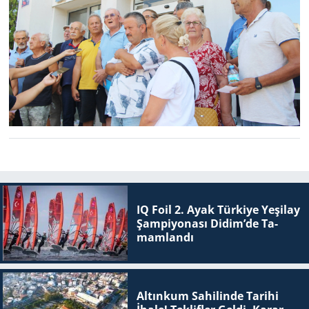
IQ Foil 2. Ayak Tür­ki­ye Ye­şi­lay
Şam­pi­yo­na­sı Didim’de Ta­
mam­lan­dı
Altınkum Sahilinde Tarihi