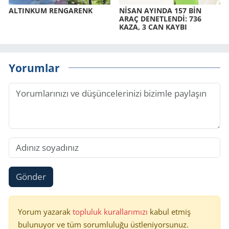
AL­TIN­KUM REN­GA­RENK
NİSAN AYIN­DA 157 BİN
ARAÇ DE­NET­LENDİ: 736
KAZA, 3 CAN KAYBI
Yorumlar
Gönder
Yorum yazarak
topluluk kurallarımızı
kabul etmiş
bulunuyor ve tüm sorumluluğu üstleniyorsunuz.