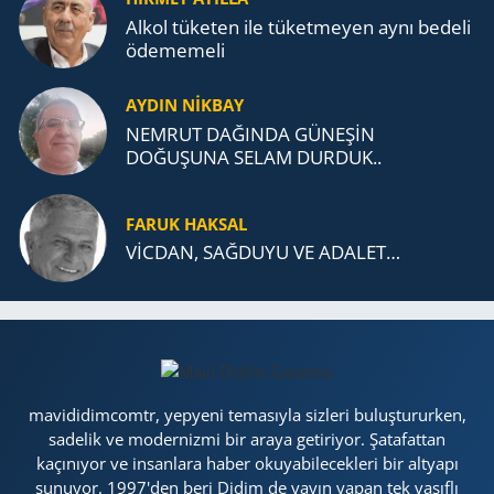
Alkol tü­ke­ten ile tü­ket­me­yen aynı be­de­li
öde­me­me­li
AYDIN NİKBAY
NEMRUT DAĞINDA GÜNEŞİN
DOĞUŞUNA SELAM DURDUK..
FARUK HAKSAL
VİCDAN, SAĞ­DU­YU VE ADA­LET…
mavididimcomtr, yepyeni temasıyla sizleri buluştururken,
sadelik ve modernizmi bir araya getiriyor. Şatafattan
kaçınıyor ve insanlara haber okuyabilecekleri bir altyapı
sunuyor. 1997'den beri Didim de yayın yapan tek vasıflı