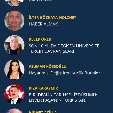
İLTER GÖZKAYA-HOLZHEY
HABER ALMAK
RECEP ÖREK
SON 10 YILDA DEĞİŞEN ÜNİVERSİTE
TERCİH DAVRANIŞLARI
ASUMAN KÖSEOĞLU
Ha­ya­tı­mı­zı De­ğiş­ti­ren Küçük Ru­tin­ler
RIZA KARAYMIR
BİR İDEALİN TARİHSEL İZDÜŞÜMÜ:
ENVER PAŞA’NIN TÜRKİSTAN
MÜCADELESİ VE TÜRK DEVLETLERİ
TEŞKİLATI’NA UZANAN MİRASI
HİKMET ATİLLA