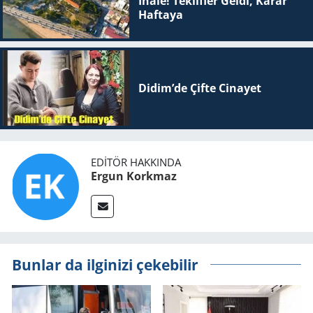
İhale! Teklifler Geldi, Karar
Haftaya
Didim’de Çifte Ci­na­yet
EDITÖR HAKKINDA
Ergun Korkmaz
Bunlar da ilginizi çekebilir