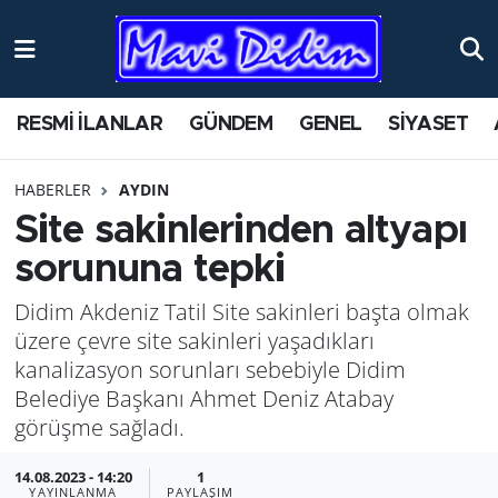
ANTİK YERLER
Nöbetçi Eczaneler
RESMİ İLANLAR
GÜNDEM
GENEL
SİYASET
ASAYİŞ
Hava Durumu
HABERLER
AYDIN
AYDIN
Namaz Vakitleri
Site sakinlerinden altyapı
BİLİM VE TEKNOLOJİ
Trafik Durumu
sorununa tepki
Didim Akdeniz Tatil Site sakinleri başta olmak
ÇEVRE
Süper Lig Puan Durumu ve Fikstür
üzere çevre site sakinleri yaşadıkları
EĞİTİM
Tüm Manşetler
kanalizasyon sorunları sebebiyle Didim
Belediye Başkanı Ahmet Deniz Atabay
EKONOMİ
Son Dakika Haberleri
görüşme sağladı.
14.08.2023 - 14:20
1
GENEL
Haber Arşivi
YAYINLANMA
PAYLAŞIM