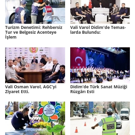
Tu­rizm De­ne­ti­mi: Reh­ber­siz
Vali Varol Didim'de Te­mas­
Tur ve Bel­ge­siz Acen­te­ye
lar­da Bu­lun­du:
İşlem
Vali Osman Varol, AGC’yi
Didim’de Türk Sanat Mü­zi­ği
Ziyaret Etti.
Rüz­gâ­rı Esti