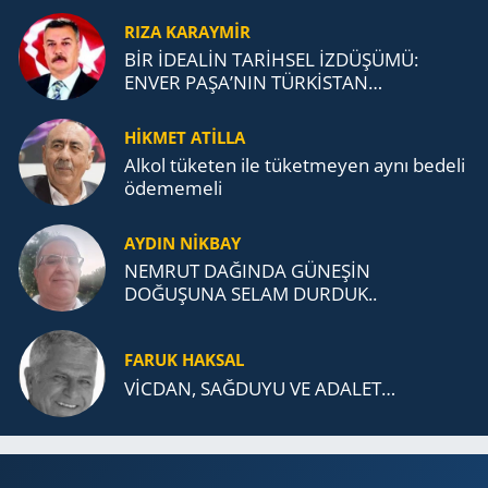
RIZA KARAYMIR
BİR İDEALİN TARİHSEL İZDÜŞÜMÜ:
ENVER PAŞA’NIN TÜRKİSTAN
MÜCADELESİ VE TÜRK DEVLETLERİ
TEŞKİLATI’NA UZANAN MİRASI
HİKMET ATİLLA
Alkol tü­ke­ten ile tü­ket­me­yen aynı be­de­li
öde­me­me­li
AYDIN NİKBAY
NEMRUT DAĞINDA GÜNEŞİN
DOĞUŞUNA SELAM DURDUK..
FARUK HAKSAL
VİCDAN, SAĞ­DU­YU VE ADA­LET…