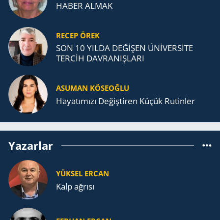
HABER ALMAK
RECEP ÖREK
SON 10 YILDA DEĞİŞEN ÜNİVERSİTE
TERCİH DAVRANIŞLARI
ASUMAN KÖSEOĞLU
Ha­ya­tı­mı­zı De­ğiş­ti­ren Küçük Ru­tin­ler
Yazarlar
YÜKSEL ERCAN
Kalp ağrısı