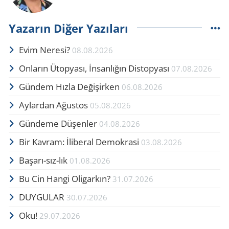
Yazarın Diğer Yazıları
Evim Neresi?
08.08.2026
Onların Ütopyası, İnsanlığın Distopyası
07.08.2026
Gündem Hızla Değişirken
06.08.2026
Aylardan Ağustos
05.08.2026
Gündeme Düşenler
04.08.2026
Bir Kavram: İliberal Demokrasi
03.08.2026
Başarı-sız-lık
01.08.2026
Bu Cin Hangi Oligarkın?
31.07.2026
DUYGULAR
30.07.2026
Oku!
29.07.2026