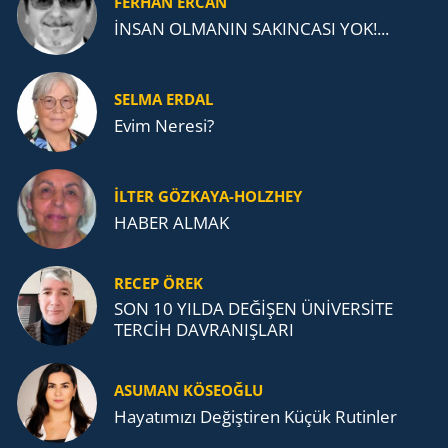
FERHAN ERCAN
İNSAN OLMANIN SAKINCASI YOK!...
SELMA ERDAL
Evim Neresi?
İLTER GÖZKAYA-HOLZHEY
HABER ALMAK
RECEP ÖREK
SON 10 YILDA DEĞİŞEN ÜNİVERSİTE
TERCİH DAVRANIŞLARI
ASUMAN KÖSEOĞLU
Ha­ya­tı­mı­zı De­ğiş­ti­ren Küçük Ru­tin­ler