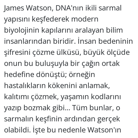
James Watson, DNA'nın ikili sarmal
GÜNDEM
yapısını keşfederek modern
HABERDE İNSAN
biyolojinin kapılarını aralayan bilim
insanlarından biridir. İnsan bedeninin
KÜLTÜR SANAT
şifresini çözme ülküsü, büyük ölçüde
MAGAZİN
onun bu buluşuyla bir çağın ortak
hedefine dönüştü; örneğin
POLİTİKA
hastalıkların kökenini anlamak,
RESMİ İLANLAR
kalıtımı çözmek, yaşamın kodlarını
SAĞLIK
yazıp bozmak gibi... Tüm bunlar, o
sarmalın keşfinin ardından gerçek
SİYASET
olabildi. İşte bu nedenle Watson'ın
SPOR