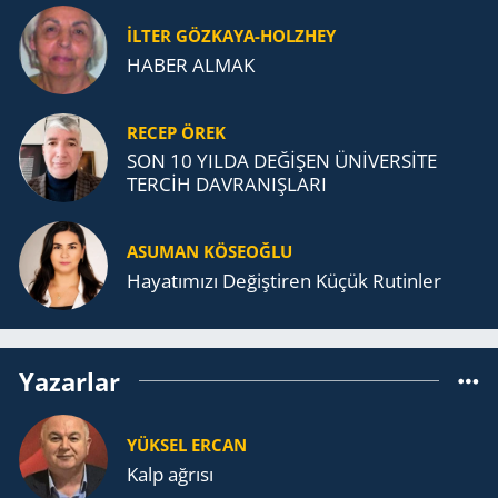
İLTER GÖZKAYA-HOLZHEY
HABER ALMAK
RECEP ÖREK
SON 10 YILDA DEĞİŞEN ÜNİVERSİTE
TERCİH DAVRANIŞLARI
ASUMAN KÖSEOĞLU
Ha­ya­tı­mı­zı De­ğiş­ti­ren Küçük Ru­tin­ler
Yazarlar
YÜKSEL ERCAN
Kalp ağrısı