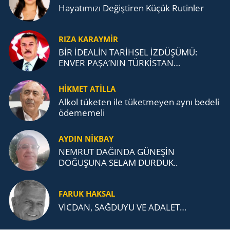
Ha­ya­tı­mı­zı De­ğiş­ti­ren Küçük Ru­tin­ler
RIZA KARAYMIR
BİR İDEALİN TARİHSEL İZDÜŞÜMÜ:
ENVER PAŞA’NIN TÜRKİSTAN
MÜCADELESİ VE TÜRK DEVLETLERİ
TEŞKİLATI’NA UZANAN MİRASI
HİKMET ATİLLA
Alkol tü­ke­ten ile tü­ket­me­yen aynı be­de­li
öde­me­me­li
AYDIN NİKBAY
NEMRUT DAĞINDA GÜNEŞİN
DOĞUŞUNA SELAM DURDUK..
FARUK HAKSAL
VİCDAN, SAĞ­DU­YU VE ADA­LET…