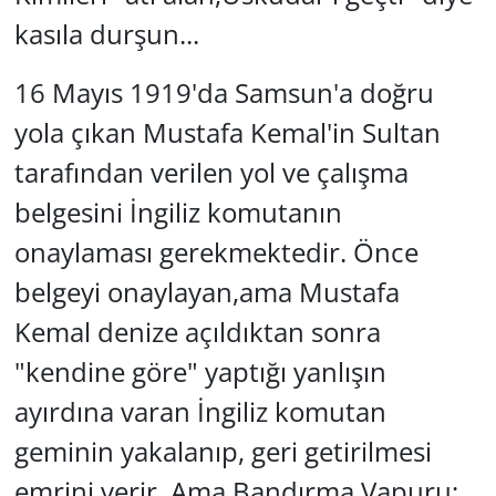
kasıla durşun...
GÜNDEM
16 Mayıs 1919'da Samsun'a doğru
HABERDE İNSAN
yola çıkan Mustafa Kemal'in Sultan
KÜLTÜR SANAT
tarafından verilen yol ve çalışma
belgesini İngiliz komutanın
MAGAZİN
onaylaması gerekmektedir. Önce
POLİTİKA
belgeyi onaylayan,ama Mustafa
RESMİ İLANLAR
Kemal denize açıldıktan sonra
"kendine göre" yaptığı yanlışın
SAĞLIK
ayırdına varan İngiliz komutan
SİYASET
geminin yakalanıp, geri getirilmesi
emrini verir. Ama Bandırma Vapuru;
SPOR