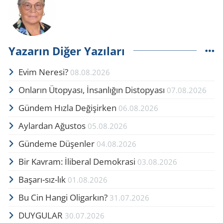
Yazarın Diğer Yazıları
Evim Neresi?
08.08.2026
Onların Ütopyası, İnsanlığın Distopyası
07.08.2026
Gündem Hızla Değişirken
06.08.2026
Aylardan Ağustos
05.08.2026
Gündeme Düşenler
04.08.2026
Bir Kavram: İliberal Demokrasi
03.08.2026
Başarı-sız-lık
01.08.2026
Bu Cin Hangi Oligarkın?
31.07.2026
DUYGULAR
30.07.2026