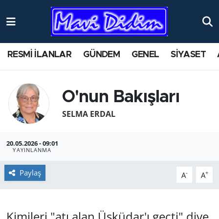
ANTİK YERLER
Nöbetçi Eczaneler
RESMİ İLANLAR
GÜNDEM
GENEL
SİYASET
ASAYİŞ
Hava Durumu
AYDIN
Namaz Vakitleri
O'nun Bakışları
BİLİM VE TEKNOLOJİ
Trafik Durumu
SELMA ERDAL
ÇEVRE
Süper Lig Puan Durumu ve Fikstür
20.05.2026 - 09:01
YAYINLANMA
EĞİTİM
Tüm Manşetler
Paylaş
-
+
A
A
EKONOMİ
Son Dakika Haberleri
GENEL
Haber Arşivi
Kimileri "atı alan,Üsküdar'ı geçti" diye