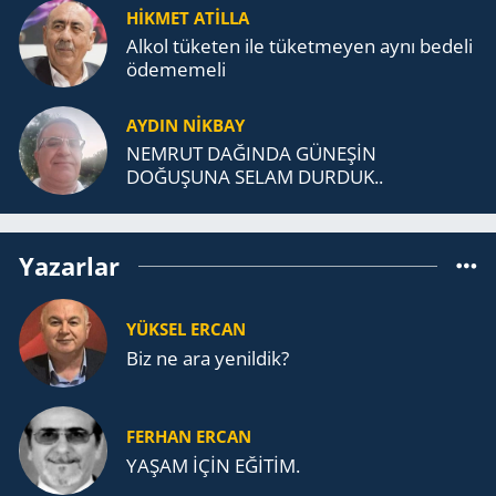
TEŞKİLATI’NA UZANAN MİRASI
HİKMET ATİLLA
Alkol tü­ke­ten ile tü­ket­me­yen aynı be­de­li
öde­me­me­li
AYDIN NİKBAY
NEMRUT DAĞINDA GÜNEŞİN
DOĞUŞUNA SELAM DURDUK..
Yazarlar
YÜKSEL ERCAN
Biz ne ara yenildik?
FERHAN ERCAN
YAŞAM İÇİN EĞİTİM.