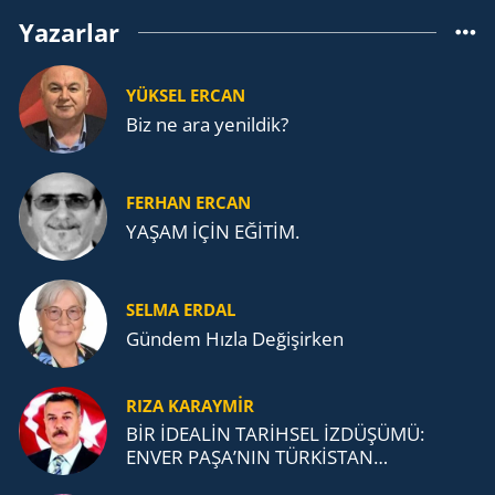
Yazarlar
YÜKSEL ERCAN
Biz ne ara yenildik?
FERHAN ERCAN
YAŞAM İÇİN EĞİTİM.
SELMA ERDAL
Gündem Hızla Değişirken
RIZA KARAYMIR
BİR İDEALİN TARİHSEL İZDÜŞÜMÜ:
ENVER PAŞA’NIN TÜRKİSTAN
MÜCADELESİ VE TÜRK DEVLETLERİ