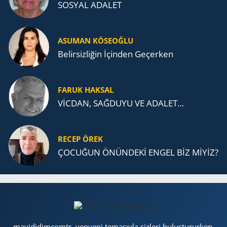
SOSYAL ADALET
ASUMAN KÖSEOĞLU
Belirsizliğin İçinden Geçerken
FARUK HAKSAL
VİCDAN, SAĞ­DU­YU VE ADA­LET…
RECEP ÖREK
ÇOCUĞUN ÖNÜNDEKİ ENGEL BİZ MİYİZ?
mavididimcomtr, yepyeni temasıyla sizleri buluştururken,