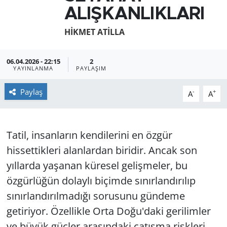
ALIŞKANLIKLARI
GÜNDEM
HİKMET ATİLLA
HABERDE İNSAN
06.04.2026 - 22:15
2
KÜLTÜR SANAT
YAYINLANMA
PAYLAŞIM
Paylaş
-
+
A
A
MAGAZİN
POLİTİKA
Tatil, insanların kendilerini en özgür
RESMİ İLANLAR
hissettikleri alanlardan biridir. Ancak son
yıllarda yaşanan küresel gelişmeler, bu
SAĞLIK
özgürlüğün dolaylı biçimde sınırlandırılıp
sınırlandırılmadığı sorusunu gündeme
SİYASET
getiriyor. Özellikle Orta Doğu'daki gerilimler
SPOR
ve büyük güçler arasındaki çatışma riskleri,