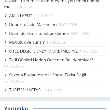
Alkol tü­ke­ten ile tü­ket­me­yen aynı be­de­li öde­me­
me­li
03.08.2026
AKIL­LI KENT
22.07.2026
De­po­zi­to İade Ma­ki­ne­le­ri
03.07.2026
Bizim der­di­miz tu­rist bek­le­mek
24.06.2026
Mutluluk ve Turizm
13.06.2026
OTEL DEĞİL, DENEYİM ÜRETMELİYİZ
01.06.2026
Tatil Günleri Neden Önceden Belirlenmiyor?
04.05.2026
Se­zo­na Baş­lar­ken: Asıl Sorun Tu­rist Değil
28.04.2026
TURİZM HAFTASI
15.04.2026
Yorumlar