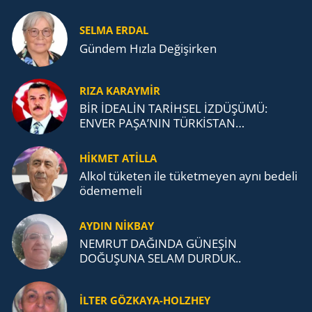
SELMA ERDAL
Gündem Hızla Değişirken
RIZA KARAYMIR
BİR İDEALİN TARİHSEL İZDÜŞÜMÜ:
ENVER PAŞA’NIN TÜRKİSTAN
MÜCADELESİ VE TÜRK DEVLETLERİ
TEŞKİLATI’NA UZANAN MİRASI
HİKMET ATİLLA
Alkol tü­ke­ten ile tü­ket­me­yen aynı be­de­li
öde­me­me­li
AYDIN NİKBAY
NEMRUT DAĞINDA GÜNEŞİN
DOĞUŞUNA SELAM DURDUK..
İLTER GÖZKAYA-HOLZHEY