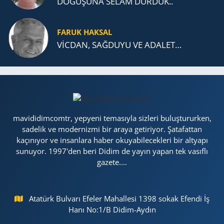
DOĞUŞUNA SELAM DURDUK..
FARUK HAKSAL
VİCDAN, SAĞ­DU­YU VE ADA­LET…
mavididimcomtr, yepyeni temasıyla sizleri buluştururken,
sadelik ve modernizmi bir araya getiriyor. Şatafattan
kaçınıyor ve insanlara haber okuyabilecekleri bir altyapı
sunuyor. 1997'den beri Didim de yayın yapan tek vasıflı
gazete....
Atatürk Bulvarı Efeler Mahallesi 1398 sokak Efendi İş
Hanı No:1/B Didim-Aydın