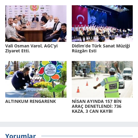
Vali Osman Varol, AGC’yi
Didim’de Türk Sanat Mü­zi­ği
Ziyaret Etti.
Rüz­gâ­rı Esti
AL­TIN­KUM REN­GA­RENK
NİSAN AYIN­DA 157 BİN
ARAÇ DE­NET­LENDİ: 736
KAZA, 3 CAN KAYBI
Yorumlar