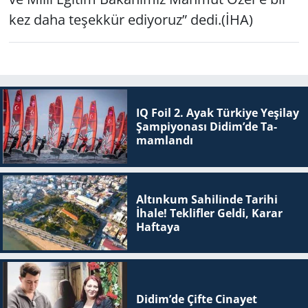
kez daha teşekkür ediyoruz” dedi.(İHA)
IQ Foil 2. Ayak Tür­ki­ye Ye­şi­lay
Şam­pi­yo­na­sı Didim’de Ta­
mam­lan­dı
Altınkum Sahilinde Tarihi
İhale! Teklifler Geldi, Karar
Haftaya
Didim’de Çifte Ci­na­yet