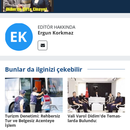
EDITÖR HAKKINDA
Ergun Korkmaz
Bunlar da ilginizi çekebilir
Tu­rizm De­ne­ti­mi: Reh­ber­siz
Vali Varol Didim'de Te­mas­
Tur ve Bel­ge­siz Acen­te­ye
lar­da Bu­lun­du:
İşlem