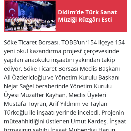
Didim’de Türk Sanat
Yerel
Mü­zi­ği Rüz­gâ­rı Esti
Söke Ticaret Borsası, TOBB’un ‘154 ilçeye 154
yeni okul kazandırma projesi’ çerçevesinde
yapılan anaokulu inşaatını yakından takip
ediyor. Söke Ticaret Borsası Meclis Başkanı
Ali Özdericioğlu ve Yönetim Kurulu Başkanı
Nejat Sağel beraberinde Yönetim Kurulu
Üyesi Muzaffer Kayhan, Meclis Üyeleri
Mustafa Toyran, Arif Yıldırım ve Taylan
Türkoğlu ile inşaatı yerinde inceledi. Projenin
müteahhitliğini üstlenen Umut Kardeş, İnşaat
firmasının sahibi İnşaat Mühendisi Harun