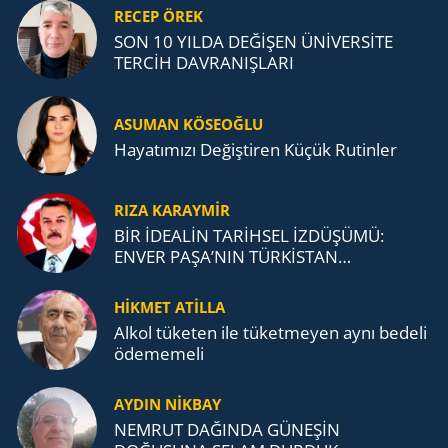
RECEP ÖREK
SON 10 YILDA DEĞİŞEN ÜNİVERSİTE
TERCİH DAVRANIŞLARI
ASUMAN KÖSEOĞLU
Ha­ya­tı­mı­zı De­ğiş­ti­ren Küçük Ru­tin­ler
RIZA KARAYMIR
BİR İDEALİN TARİHSEL İZDÜŞÜMÜ:
ENVER PAŞA’NIN TÜRKİSTAN
MÜCADELESİ VE TÜRK DEVLETLERİ
TEŞKİLATI’NA UZANAN MİRASI
HİKMET ATİLLA
Alkol tü­ke­ten ile tü­ket­me­yen aynı be­de­li
öde­me­me­li
AYDIN NİKBAY
NEMRUT DAĞINDA GÜNEŞİN