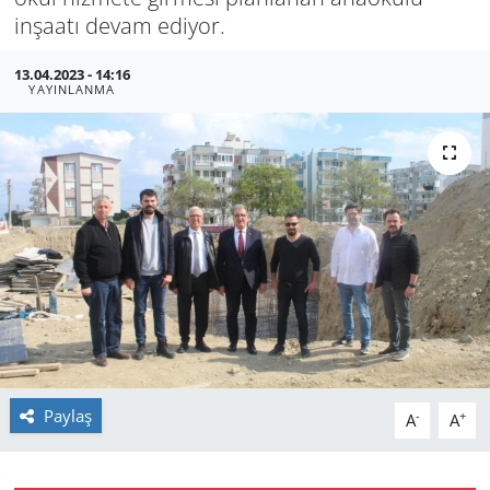
inşaatı devam ediyor.
GÜNDEM
13.04.2023 - 14:16
HABERDE İNSAN
YAYINLANMA
KÜLTÜR SANAT
MAGAZİN
POLİTİKA
RESMİ İLANLAR
SAĞLIK
Paylaş
-
+
A
A
SİYASET
SPOR