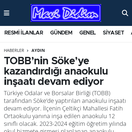
ANTİK YERLER
Nöbetçi Eczaneler
RESMİ İLANLAR
GÜNDEM
GENEL
SİYASET
ASAYİŞ
Hava Durumu
HABERLER
AYDIN
AYDIN
Namaz Vakitleri
TOBB’nin Söke’ye
BİLİM VE TEKNOLOJİ
Trafik Durumu
kazandırdığı anaokulu
inşaatı devam ediyor
ÇEVRE
Süper Lig Puan Durumu ve Fikstür
Türkiye Odalar ve Borsalar Birliği (TOBB)
EĞİTİM
Tüm Manşetler
tarafından Söke’de yaptırılan anaokulu inşaatı
devam ediyor. İlçenin Çeltikçi Mahallesi Fatih
EKONOMİ
Son Dakika Haberleri
Ortaokulu yanına inşa edilen anaokulu 12
sınıflı olacak. 2023-2024 eğitim öğretim yılında
GENEL
Haber Arşivi
okul hizmete girmesi planlanan anaokulu