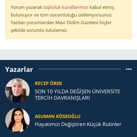
Yorum yazarak
topluluk kurallarımızı
kabul etmiş
bulunuyor ve tüm sorumluluğu üstleniyorsunuz.
Yazılan yorumlardan Mavi Didim Gazetesi hiçbir
şekilde sorumlu tutulamaz.
Yazarlar
RECEP ÖREK
SON 10 YILDA DEĞİŞEN ÜNİVERSİTE
TERCİH DAVRANIŞLARI
ASUMAN KÖSEOĞLU
Ha­ya­tı­mı­zı De­ğiş­ti­ren Küçük Ru­tin­ler