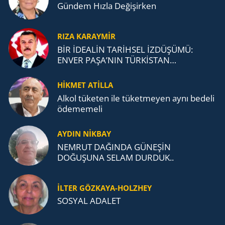
Gündem Hızla Değişirken
RIZA KARAYMIR
BİR İDEALİN TARİHSEL İZDÜŞÜMÜ:
ENVER PAŞA’NIN TÜRKİSTAN
MÜCADELESİ VE TÜRK DEVLETLERİ
TEŞKİLATI’NA UZANAN MİRASI
HİKMET ATİLLA
Alkol tü­ke­ten ile tü­ket­me­yen aynı be­de­li
öde­me­me­li
AYDIN NİKBAY
NEMRUT DAĞINDA GÜNEŞİN
DOĞUŞUNA SELAM DURDUK..
İLTER GÖZKAYA-HOLZHEY
SOSYAL ADALET