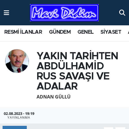
ANTİK YERLER
Nöbetçi Eczaneler
RESMİ İLANLAR
GÜNDEM
GENEL
SİYASET
ASAYİŞ
Hava Durumu
AYDIN
Namaz Vakitleri
YAKIN TARİHTEN
ABDÜLHAMİD
BİLİM VE TEKNOLOJİ
Trafik Durumu
RUS SAVAŞI VE
ÇEVRE
Süper Lig Puan Durumu ve Fikstür
ADALAR
EĞİTİM
Tüm Manşetler
ADNAN GÜLLÜ
EKONOMİ
Son Dakika Haberleri
02.08.2023 - 19:19
YAYINLANMA
GENEL
Haber Arşivi