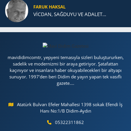
FARUK HAKSAL
VİCDAN, SAĞ­DU­YU VE ADA­LET…
mavididimcomtr, yepyeni temasıyla sizleri buluştururken,
sadelik ve modernizmi bir araya getiriyor. Şatafattan
kaçınıyor ve insanlara haber okuyabilecekleri bir altyapı
sunuyor. 1997'den beri Didim de yayın yapan tek vasıflı
gazete....
Atatürk Bulvarı Efeler Mahallesi 1398 sokak Efendi İş
Hanı No:1/B Didim-Aydın
05322311862