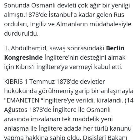
Sonunda Osmanlı devleti çok ağır bir yenilgi
almıştı.1878'de İstanbul'a kadar gelen Rus
Yerel
orduları, İngiliz ve Almanların müdahalesiyle
durduruldu.
II. Abdülhamid, savaş sonrasındaki
Berlin
Kongresinde
İngiltere'nin desteğini almak
için Kıbrıs'ı İngiltere'ye vermeyi kabul etti.
KIBRIS 1 Temmuz 1878'de devletler
hukukunda görülmemiş garip bir anlaşmayla
"EMANETEN “İngiltere’ye verildi, kiralandı. (14
Ağustos 1878'de İngiltere ile Osmanlı
arasında imzalanan tek maddelik yeni
anlaşma ile İngiltere adada her türlü kanunu
yapma hakkına sahip oldu. Dışişleri Bakanı