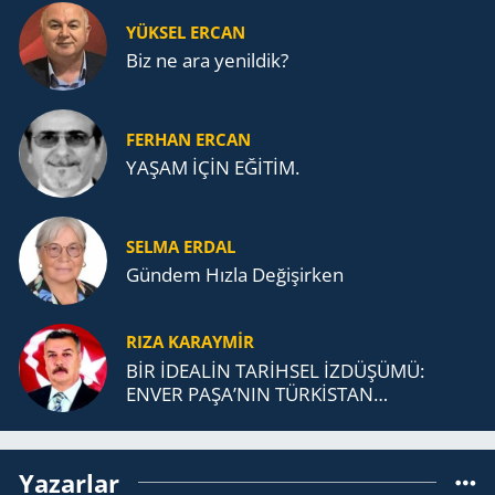
YÜKSEL ERCAN
Biz ne ara yenildik?
FERHAN ERCAN
YAŞAM İÇİN EĞİTİM.
SELMA ERDAL
Gündem Hızla Değişirken
RIZA KARAYMIR
BİR İDEALİN TARİHSEL İZDÜŞÜMÜ:
ENVER PAŞA’NIN TÜRKİSTAN
MÜCADELESİ VE TÜRK DEVLETLERİ
TEŞKİLATI’NA UZANAN MİRASI
Yazarlar