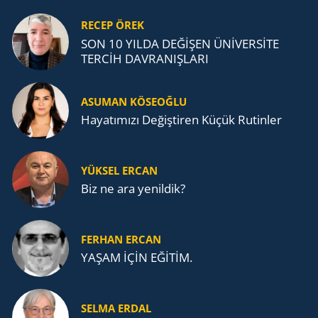
RECEP ÖREK
SON 10 YILDA DEĞİŞEN ÜNİVERSİTE
TERCİH DAVRANIŞLARI
ASUMAN KÖSEOĞLU
Ha­ya­tı­mı­zı De­ğiş­ti­ren Küçük Ru­tin­ler
YÜKSEL ERCAN
Biz ne ara yenildik?
FERHAN ERCAN
YAŞAM İÇİN EĞİTİM.
SELMA ERDAL