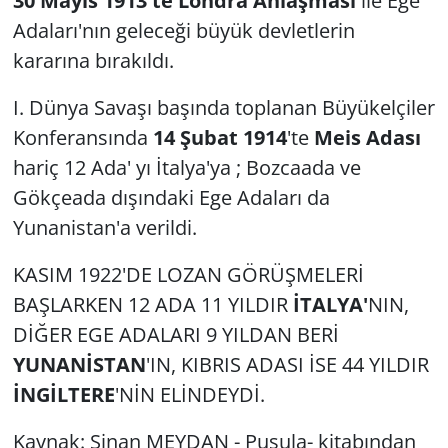
30 Mayıs 1913'te Londra Anlaşması
ile Ege
Adaları'nın geleceği büyük devletlerin
kararına bırakıldı.
I. Dünya Savaşı başında toplanan Büyükelçiler
Konferansında
14 Şubat 1914
'te
Meis Adası
hariç 12 Ada' yı İtalya'ya ; Bozcaada ve
Gökçeada dışındaki Ege Adaları da
Yunanistan'a verildi.
KASIM 1922'DE LOZAN GÖRÜŞMELERİ
BAŞLARKEN 12 ADA 11 YILDIR
İTALYA'
NIN,
DİĞER EGE ADALARI 9 YILDAN BERİ
YUNANİSTAN
'IN, KIBRIS ADASI İSE 44 YILDIR
İNGİLTERE
'NİN ELİNDEYDİ.
Kaynak: Sinan MEYDAN - Pusula- kitabından