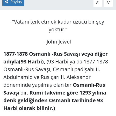
Paylaş
-
+
A
A
GÜNDEM
“Vаtаnı terk etmek kadar üzücü bir şey
HABERDE İNSAN
yoktur.”
KÜLTÜR SANAT
-John Jewel
MAGAZİN
1877-1878 Osmanlı -Rus Savaşı veya diğer
adıyla(93 Harbi),
(93 Harbi ya da 1877-1878
POLİTİKA
Osmanlı-Rus Savaşı, Osmanlı padişahı II.
RESMİ İLANLAR
Abdülhamid ve Rus çarı II. Aleksandr
döneminde yapılmış olan bir
Osmanlı-Rus
SAĞLIK
Savaşı
'dır.
Rumi takvime göre 1293 yılına
denk geldiğinden Osmanlı tarihinde 93
SİYASET
Harbi olarak bilinir.)
SPOR