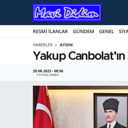
ANTİK YERLER
Nöbetçi Eczaneler
RESMİ İLANLAR
GÜNDEM
GENEL
SİY
ASAYİŞ
Hava Durumu
HABERLER
AYDIN
AYDIN
Namaz Vakitleri
Yakup Canbolat’ın
BİLİM VE TEKNOLOJİ
Trafik Durumu
29.08.2023 - 08:56
YAYINLANMA
ÇEVRE
Süper Lig Puan Durumu ve Fikstür
EĞİTİM
Tüm Manşetler
EKONOMİ
Son Dakika Haberleri
GENEL
Haber Arşivi