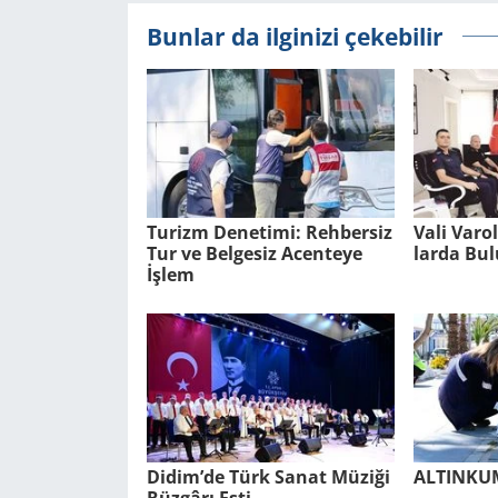
Bunlar da ilginizi çekebilir
Tu­rizm De­ne­ti­mi: Reh­ber­siz
Vali Varo
Tur ve Bel­ge­siz Acen­te­ye
lar­da Bu­
İşlem
Didim’de Türk Sanat Mü­zi­ği
AL­TIN­K