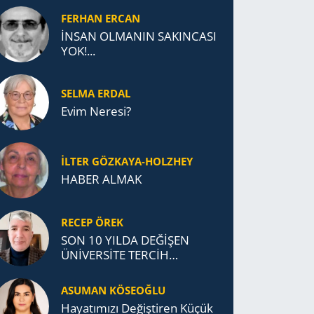
FERHAN ERCAN
İNSAN OLMANIN SAKINCASI
YOK!...
SELMA ERDAL
Evim Neresi?
İLTER GÖZKAYA-HOLZHEY
HABER ALMAK
RECEP ÖREK
SON 10 YILDA DEĞİŞEN
ÜNİVERSİTE TERCİH
DAVRANIŞLARI
ASUMAN KÖSEOĞLU
Ha­ya­tı­mı­zı De­ğiş­ti­ren Küçük