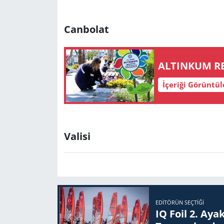
Ya
Canbolat
AL­TIN­KUM R
İçeriği Görüntü
Ay
Valisi
EDITÖRÜN SEÇTIĞI
IQ Foil 2. Ayak