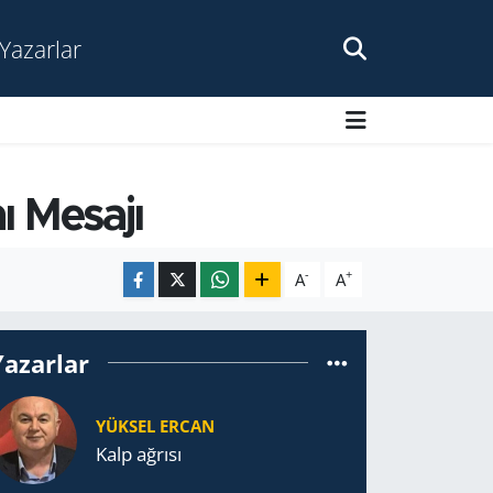
Yazarlar
 Mesajı
-
+
A
A
Yazarlar
YÜKSEL ERCAN
Kalp ağrısı