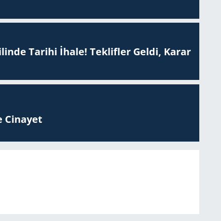
inde Tarihi İhale! Teklifler Geldi, Karar
 Ci­na­yet