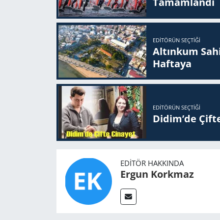
Ta­mam­lan­dı
EDITÖRÜN SEÇTIĞI
Altınkum Sahil
Haftaya
EDITÖRÜN SEÇTIĞI
Didim’de Çifte
EDITÖR HAKKINDA
Ergun Korkmaz