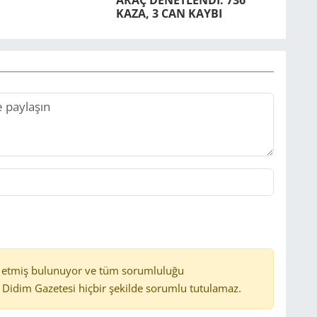
ARAÇ DE­NET­LENDİ: 736
KAZA, 3 CAN KAYBI
 etmiş bulunuyor ve tüm sorumluluğu
Didim Gazetesi hiçbir şekilde sorumlu tutulamaz.