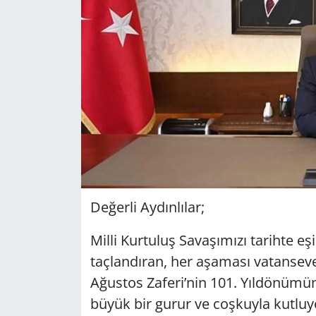
GÜNDEM
HABERDE İNSAN
KÜLTÜR SANAT
MAGAZİN
POLİTİKA
RESMİ İLANLAR
Değerli Aydınlılar;
Milli Kurtuluş Savaşımızı tarihte e
SAĞLIK
taçlandıran, her aşaması vatanseve
SİYASET
Ağustos Zaferi’nin 101. Yıldönümünü
büyük bir gurur ve coşkuyla kutluy
SPOR