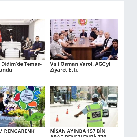
l Didim'de Te­mas­
Vali Osman Varol, AGC’yi
lun­du:
Ziyaret Etti.
UM REN­GA­RENK
NİSAN AYIN­DA 157 BİN