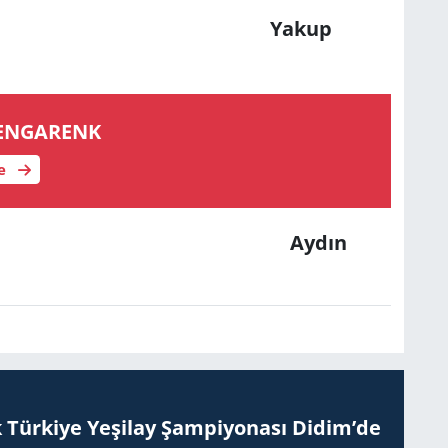
kup
EN­GA­RENK
le
dın
 Tür­ki­ye Ye­şi­lay Şam­pi­yo­na­sı Didim’de