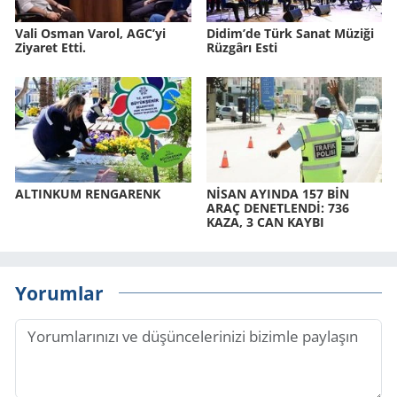
Vali Osman Varol, AGC’yi
Didim’de Türk Sanat Mü­zi­ği
Ziyaret Etti.
Rüz­gâ­rı Esti
AL­TIN­KUM REN­GA­RENK
NİSAN AYIN­DA 157 BİN
ARAÇ DE­NET­LENDİ: 736
KAZA, 3 CAN KAYBI
Yorumlar