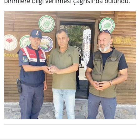
bi­rim­le­re bilgi ve­ril­me­si çağ­rı­sın­da bu­lun­du.