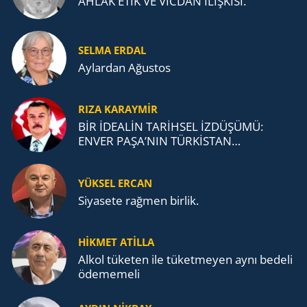
AHLAK ETİK VE VİCDAN İLİŞKİSİ.
SELMA ERDAL
Aylardan Ağustos
RIZA KARAYMIR
BİR İDEALİN TARİHSEL İZDÜŞÜMÜ:
ENVER PAŞA’NIN TÜRKİSTAN
MÜCADELESİ VE TÜRK DEVLETLERİ
TEŞKİLATI’NA UZANAN MİRASI
YÜKSEL ERCAN
Siyasete rağmen birlik.
HİKMET ATİLLA
Alkol tü­ke­ten ile tü­ket­me­yen aynı be­de­li
öde­me­me­li