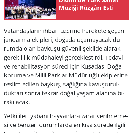
Didim’de Türk Sanat
Mü­zi­ği Rüz­gâ­rı Esti
Yerel
Va­tan­daş­la­rın ih­ba­rı üze­ri­ne ha­re­ke­te geçen
jan­dar­ma ekip­le­ri, do­ğa­da uça­ma­ya­cak du­
rum­da olan bay­ku­şu gü­ven­li şe­kil­de ala­rak
ge­rek­li ilk mü­da­ha­le­yi ger­çek­leş­tir­di. Te­da­vi
ve re­ha­bi­li­tas­yon sü­re­ci için Ku­şa­da­sı Doğa
Ko­ru­ma ve Milli Park­lar Mü­dür­lü­ğü ekip­le­ri­ne
tes­lim edi­len bay­kuş, sağ­lı­ğı­na ka­vuş­tu­rul­
duk­tan sonra tek­rar doğal yaşam ala­nı­na bı­
ra­kı­la­cak.
Yet­ki­li­ler, ya­ba­ni hay­van­la­ra zarar ve­ril­me­me­
si ve ben­ze­ri du­rum­lar­da en kısa sü­re­de il­gi­li