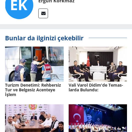
Ergun Korkmaz
Bunlar da ilginizi çekebilir
Tu­rizm De­ne­ti­mi: Reh­ber­siz
Vali Varol Didim'de Te­mas­
Tur ve Bel­ge­siz Acen­te­ye
lar­da Bu­lun­du:
İşlem