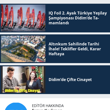
IQ Foil 2. Ayak Tür­ki­ye Ye­şi­lay
Şam­pi­yo­na­sı Didim’de Ta­
mam­lan­dı
Altınkum Sahilinde Tarihi
İhale! Teklifler Geldi, Karar
Haftaya
Didim’de Çifte Ci­na­yet
EDITÖR HAKKINDA