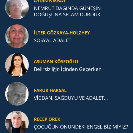
AYDIN NİKBAY
NEMRUT DAĞINDA GÜNEŞİN
DOĞUŞUNA SELAM DURDUK..
İLTER GÖZKAYA-HOLZHEY
SOSYAL ADALET
ASUMAN KÖSEOĞLU
Belirsizliğin İçinden Geçerken
FARUK HAKSAL
VİCDAN, SAĞ­DU­YU VE ADA­LET…
RECEP ÖREK
ÇOCUĞUN ÖNÜNDEKİ ENGEL BİZ MİYİZ?