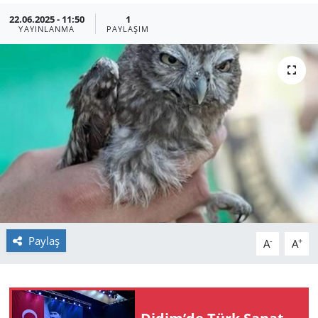
22.06.2025 - 11:50
1
GÜNDEM
YAYINLANMA
PAYLAŞIM
HABERDE İNSAN
KÜLTÜR SANAT
MAGAZİN
POLİTİKA
RESMİ İLANLAR
Paylaş
SAĞLIK
-
+
A
A
SİYASET
SPOR