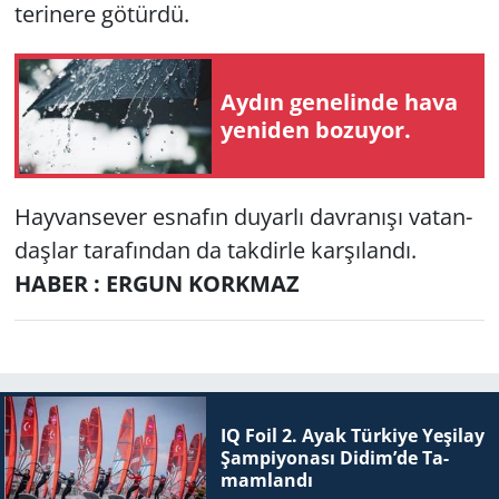
te­ri­ne­re gö­tür­dü.
Aydın ge­ne­lin­de hava
ye­ni­den bo­zu­yor.
Hay­van­se­ver es­na­fın du­yar­lı dav­ra­nı­şı va­tan­
daş­lar ta­ra­fın­dan da tak­dir­le kar­şı­lan­dı.
HABER : ERGUN KORKMAZ
IQ Foil 2. Ayak Tür­ki­ye Ye­şi­lay
Şam­pi­yo­na­sı Didim’de Ta­
mam­lan­dı