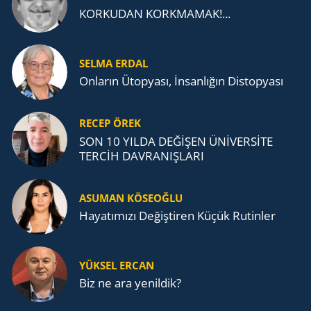
KORKUDAN KORKMAMAK!...
SELMA ERDAL
Onların Ütopyası, İnsanlığın Distopyası
RECEP ÖREK
SON 10 YILDA DEĞİŞEN ÜNİVERSİTE
TERCİH DAVRANIŞLARI
ASUMAN KÖSEOĞLU
Ha­ya­tı­mı­zı De­ğiş­ti­ren Küçük Ru­tin­ler
YÜKSEL ERCAN
Biz ne ara yenildik?