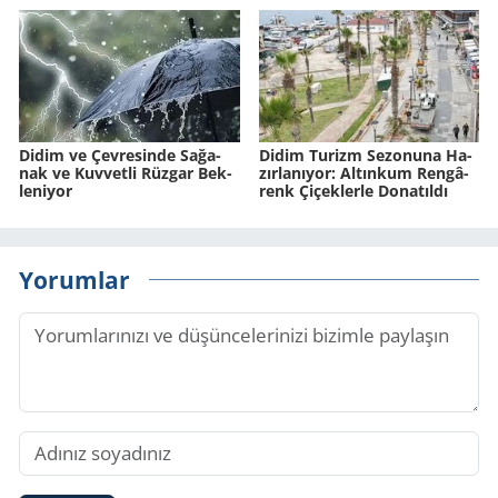
Didim ve Çev­re­sin­de Sa­ğa­
Didim Tu­rizm Se­zo­nu­na Ha­
nak ve Kuv­vet­li Rüz­gar Bek­
zır­la­nı­yor: Al­tın­kum Ren­gâ­
le­ni­yor
renk Çi­çek­ler­le Do­na­tıl­dı
Yorumlar