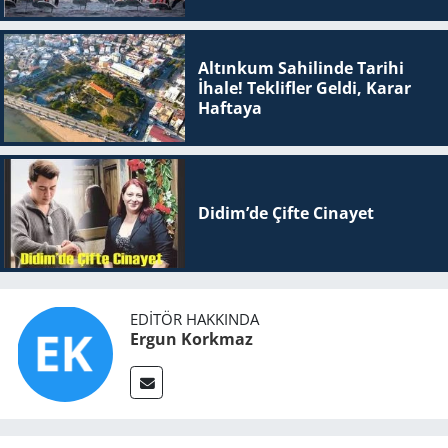
Altınkum Sahilinde Tarihi
İhale! Teklifler Geldi, Karar
Haftaya
Didim’de Çifte Ci­na­yet
EDITÖR HAKKINDA
Ergun Korkmaz