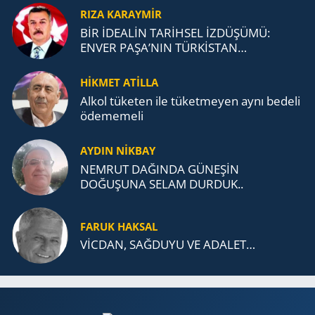
RIZA KARAYMIR
BİR İDEALİN TARİHSEL İZDÜŞÜMÜ:
ENVER PAŞA’NIN TÜRKİSTAN
MÜCADELESİ VE TÜRK DEVLETLERİ
TEŞKİLATI’NA UZANAN MİRASI
HİKMET ATİLLA
Alkol tü­ke­ten ile tü­ket­me­yen aynı be­de­li
öde­me­me­li
AYDIN NİKBAY
NEMRUT DAĞINDA GÜNEŞİN
DOĞUŞUNA SELAM DURDUK..
FARUK HAKSAL
VİCDAN, SAĞ­DU­YU VE ADA­LET…