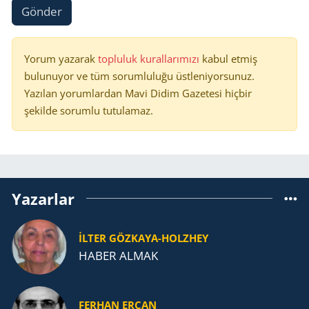
Gönder
Yorum yazarak
topluluk kurallarımızı
kabul etmiş
bulunuyor ve tüm sorumluluğu üstleniyorsunuz.
Yazılan yorumlardan Mavi Didim Gazetesi hiçbir
şekilde sorumlu tutulamaz.
Yazarlar
İLTER GÖZKAYA-HOLZHEY
HABER ALMAK
FERHAN ERCAN