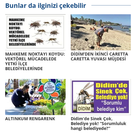
Bunlar da ilginizi çekebilir
MAH­KE­ME NOK­TA­YI KOYDU:
DİDİM’DEN İKİNCİ CA­RET­TA
VEK­TÖ­REL MÜ­CA­DE­LE­DE
CA­RET­TA YU­VA­SI MÜJ­DESİ
YETKİ İLÇE
BELEDİYELERİNDE
AL­TIN­KUM REN­GA­RENK
Didim’de Sinek Çok,
Belediye yok! “Sorumluluk
hangi belediyede?”