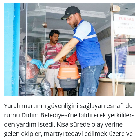
Yerel
Ya­ra­lı mar­tı­nın gü­ven­li­ği­ni sağ­la­yan esnaf, du­
ru­mu Didim Be­le­di­ye­si’ne bil­di­re­rek yet­ki­li­ler­
den yar­dım is­te­di. Kısa sü­re­de olay ye­ri­ne
gelen ekip­ler, mar­tı­yı te­da­vi edil­mek üzere ve­