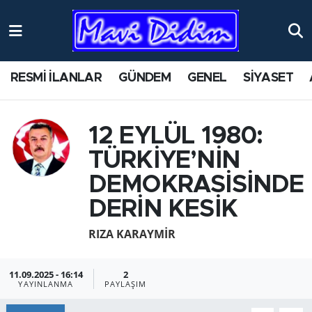
ANTİK YERLER
Nöbetçi Eczaneler
RESMİ İLANLAR
GÜNDEM
GENEL
SİYASET
ASAYİŞ
Hava Durumu
AYDIN
Namaz Vakitleri
12 EYLÜL 1980:
TÜRKİYE’NİN
BİLİM VE TEKNOLOJİ
Trafik Durumu
DEMOKRASİSİNDE
ÇEVRE
Süper Lig Puan Durumu ve Fikstür
DERİN KESİK
EĞİTİM
Tüm Manşetler
RIZA KARAYMIR
EKONOMİ
Son Dakika Haberleri
11.09.2025 - 16:14
2
YAYINLANMA
PAYLAŞIM
GENEL
Haber Arşivi