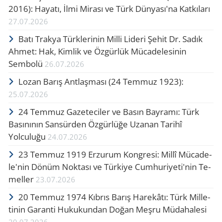
2016): Hayatı, İlmi Mirası ve Türk Dünyası'na Katkıları
27.07.2026
Batı Trakya Türklerinin Milli Lideri Şehit Dr. Sadık
Ahmet: Hak, Kimlik ve Özgürlük Mücadelesinin
Sembolü
26.07.2026
Lozan Barış Ant­laş­ma­sı (24 Tem­muz 1923):
25.07.2026
24 Temmuz Gazeteciler ve Basın Bayramı: Türk
Basınının Sansürden Özgürlüğe Uzanan Tarihî
Yolculuğu
24.07.2026
23 Tem­muz 1919 Er­zu­rum Kong­re­si: Millî Mü­ca­de­
le'nin Dönüm Nok­ta­sı ve Tür­ki­ye Cum­hu­ri­ye­ti'nin Te­
mel­le­r
23.07.2026
20 Tem­muz 1974 Kıb­rıs Barış Ha­re­kâ­tı: Türk Mil­le­
ti­nin Ga­ran­ti Hu­ku­kun­dan Doğan Meşru Mü­da­ha­le­si