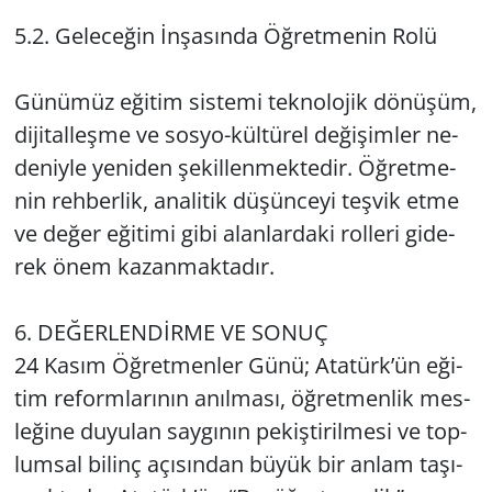
5.2. Ge­le­ce­ğin İnşa­sın­da Öğ­ret­me­nin Rolü
Gü­nü­müz eği­tim sis­te­mi tek­no­lo­jik dö­nü­şüm,
di­ji­tal­leş­me ve sos­yo-kül­tü­rel de­ği­şim­ler ne­
de­niy­le ye­ni­den şe­kil­len­mek­te­dir. Öğ­ret­me­
nin reh­ber­lik, ana­li­tik dü­şün­ce­yi teş­vik etme
ve değer eği­ti­mi gibi alan­lar­da­ki rol­le­ri gi­de­
rek önem ka­zan­mak­ta­dır.
6. DE­ĞER­LENDİRME VE SONUÇ
24 Kasım Öğ­ret­men­ler Günü; Ata­türk’ün eği­
tim re­form­la­rı­nın anıl­ma­sı, öğ­ret­men­lik mes­
le­ği­ne du­yu­lan say­gı­nın pe­kiş­ti­ril­me­si ve top­
lum­sal bi­linç açı­sın­dan büyük bir anlam ta­şı­