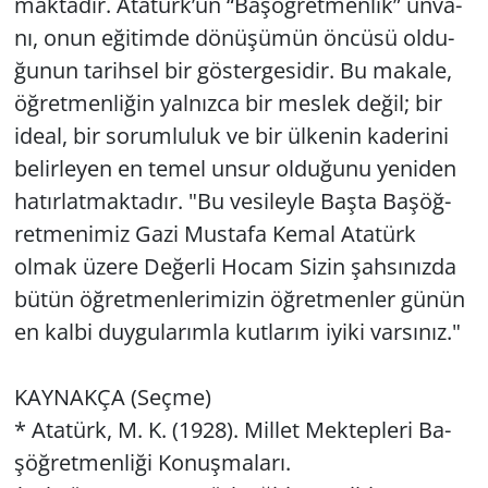
mak­ta­dır. Ata­türk’ün “Ba­şöğ­ret­men­lik” un­va­
nı, onun eği­tim­de dö­nü­şü­mün ön­cü­sü ol­du­
ğu­nun ta­rih­sel bir gös­ter­ge­si­dir. Bu ma­ka­le,
öğ­ret­men­li­ğin yal­nız­ca bir mes­lek değil; bir
ideal, bir so­rum­lu­luk ve bir ül­ke­nin ka­de­ri­ni
be­lir­le­yen en temel unsur ol­du­ğu­nu ye­ni­den
ha­tır­lat­mak­ta­dır. "Bu ve­si­ley­le Başta Ba­şöğ­
ret­me­ni­miz Gazi Mus­ta­fa Kemal Ata­türk
olmak üzere De­ğer­li Hocam Sizin şah­sı­nız­da
bütün öğ­ret­men­le­ri­mi­zin öğ­ret­men­ler günün
en kalbi duy­gu­la­rım­la kut­la­rım iyiki var­sı­nız."
KAY­NAK­ÇA (Seçme)
* Ata­türk, M. K. (1928). Mil­let Mek­tep­le­ri Ba­
şöğ­ret­men­li­ği Ko­nuş­ma­la­rı.