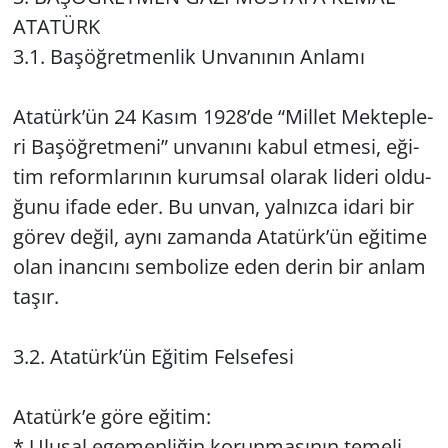
ATA­TÜRK
3.1. Ba­şöğ­ret­men­lik Un­va­nı­nın An­la­mı
Ata­türk’ün 24 Kasım 1928’de “Mil­let Mek­tep­le­
ri Ba­şöğ­ret­me­ni” un­va­nı­nı kabul et­me­si, eği­
tim re­form­la­rı­nın ku­rum­sal ola­rak li­de­ri ol­du­
ğu­nu ifade eder. Bu unvan, yal­nız­ca idari bir
görev değil, aynı za­man­da Ata­türk’ün eği­ti­me
olan inan­cı­nı sem­bo­li­ze eden derin bir anlam
taşır.
3.2. Ata­türk’ün Eği­tim Fel­se­fe­si
Ata­türk’e göre eği­tim:
* Ulu­sal ege­men­li­ğin ko­run­ma­sı­nın te­me­li,