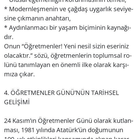
* Mo­dern­leş­me­nin ve çağ­daş uy­gar­lık se­vi­ye­
si­ne çık­ma­nın anah­ta­rı,
* Ay­dın­lan­ma­cı bir yaşam bi­çi­mi­nin kay­na­ğı­
dır.
Onun “Öğ­ret­men­ler! Yeni nesil sizin ese­ri­niz
ola­cak­tır.” sözü, öğ­ret­men­le­rin top­lum­sal ro­
lü­nü ta­nım­la­yan en önem­li ilke ola­rak kar­şı­
mı­za çıkar.
4. ÖĞ­RET­MEN­LER GÜNÜ’NÜN TARİHSEL
GELİŞİMİ
24 Kasım’ın Öğ­ret­men­ler Günü ola­rak kut­lan­
ma­sı, 1981 yı­lın­da Ata­türk’ün do­ğu­mu­nun