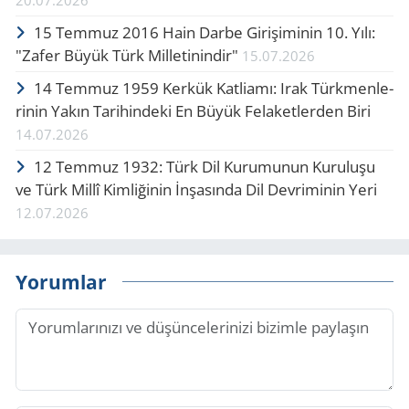
20.07.2026
15 Tem­muz 2016 Hain Darbe Gi­ri­şi­mi­nin 10. Yılı:
"Zafer Büyük Türk Mil­le­ti­nin­dir"
15.07.2026
14 Tem­muz 1959 Ker­kük Kat­li­amı: Irak Türk­men­le­
ri­nin Yakın Ta­ri­hin­de­ki En Büyük Fe­la­ket­ler­den Biri
14.07.2026
12 Tem­muz 1932: Türk Dil Ku­ru­mu­nun Ku­ru­lu­şu
ve Türk Millî Kim­li­ği­nin İnşa­sın­da Dil Dev­ri­mi­nin Yeri
12.07.2026
Yorumlar