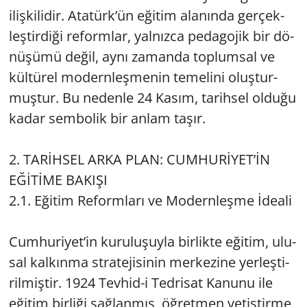
iliş­ki­li­dir. Ata­türk’ün eği­tim ala­nın­da ger­çek­
leş­tir­di­ği re­form­lar, yal­nız­ca pe­da­go­jik bir dö­
nü­şü­mü değil, aynı za­man­da top­lum­sal ve
kül­tü­rel mo­dern­leş­me­nin te­me­li­ni oluş­tur­
muş­tur. Bu ne­den­le 24 Kasım, ta­rih­sel ol­du­ğu
kadar sem­bo­lik bir anlam taşır.
2. TARİHSEL ARKA PLAN: CUM­HURİYET’İN
EĞİTİME BA­KI­ŞI
2.1. Eği­tim Re­form­la­rı ve Mo­dern­leş­me İdeali
Cum­hu­ri­yet’in ku­ru­lu­şuy­la bir­lik­te eği­tim, ulu­
sal kal­kın­ma st­ra­te­ji­si­nin mer­ke­zi­ne yer­leş­ti­
ril­miş­tir. 1924 Tev­hid-i Ted­ri­sat Ka­nu­nu ile
eği­tim bir­li­ği sağ­lan­mış, öğ­ret­men ye­tiş­tir­me