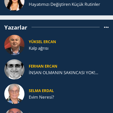
Ha­ya­tı­mı­zı De­ğiş­ti­ren Küçük Ru­tin­ler
Yazarlar
YÜKSEL ERCAN
Kalp ağrısı
FERHAN ERCAN
İNSAN OLMANIN SAKINCASI YOK!...
SELMA ERDAL
Evim Neresi?