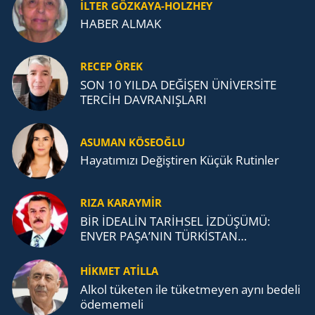
İLTER GÖZKAYA-HOLZHEY
HABER ALMAK
RECEP ÖREK
SON 10 YILDA DEĞİŞEN ÜNİVERSİTE
TERCİH DAVRANIŞLARI
ASUMAN KÖSEOĞLU
Ha­ya­tı­mı­zı De­ğiş­ti­ren Küçük Ru­tin­ler
RIZA KARAYMIR
BİR İDEALİN TARİHSEL İZDÜŞÜMÜ:
ENVER PAŞA’NIN TÜRKİSTAN
MÜCADELESİ VE TÜRK DEVLETLERİ
TEŞKİLATI’NA UZANAN MİRASI
HİKMET ATİLLA
Alkol tü­ke­ten ile tü­ket­me­yen aynı be­de­li
öde­me­me­li