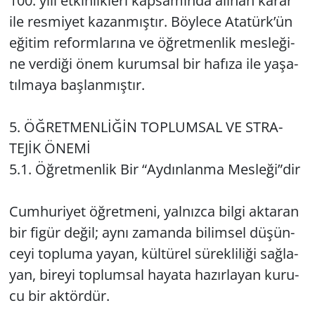
100. yılı et­kin­lik­le­ri kap­sa­mın­da alı­nan karar
ile res­mi­yet ka­zan­mış­tır. Böy­le­ce Ata­türk’ün
eği­tim re­form­la­rı­na ve öğ­ret­men­lik mes­le­ği­
ne ver­di­ği önem ku­rum­sal bir ha­fı­za ile ya­şa­
tıl­ma­ya baş­lan­mış­tır.
5. ÖĞ­RET­MENLİĞİN TOP­LUM­SAL VE ST­RA­
TEJİK ÖNEMİ
5.1. Öğ­ret­men­lik Bir “Ay­dın­lan­ma Mes­le­ği”dir
Cum­hu­ri­yet öğ­ret­me­ni, yal­nız­ca bilgi ak­ta­ran
bir figür değil; aynı za­man­da bi­lim­sel dü­şün­
ce­yi top­lu­ma yayan, kül­tü­rel sü­rek­li­li­ği sağ­la­
yan, bi­re­yi top­lum­sal ha­ya­ta ha­zır­la­yan ku­ru­
cu bir ak­tör­dür.