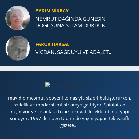
AYDIN NİKBAY
NEMRUT DAĞINDA GÜNEŞİN
DOĞUŞUNA SELAM DURDUK..
FARUK HAKSAL
VİCDAN, SAĞ­DU­YU VE ADA­LET…
mavididimcomtr, yepyeni temasıyla sizleri buluştururken,
sadelik ve modernizmi bir araya getiriyor. Şatafattan
kaçınıyor ve insanlara haber okuyabilecekleri bir altyapı
sunuyor. 1997'den beri Didim de yayın yapan tek vasıflı
gazete....