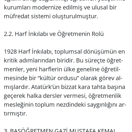
ku­rum­la­rı mo­der­ni­ze edil­miş ve ulu­sal bir
müf­re­dat sis­te­mi oluş­tu­rul­muş­tur.
2.2. Harf İnkı­la­bı ve Öğ­ret­me­nin Rolü
1928 Harf İnkı­la­bı, top­lum­sal dö­nü­şü­mün en
kri­tik adım­la­rın­dan bi­ri­dir. Bu sü­reç­te öğ­ret­
men­ler, yeni harf­le­rin ülke ge­ne­li­ne öğ­re­til­
me­sin­de bir “kül­tür or­du­su” ola­rak görev al­
mış­lar­dır. Ata­türk’ün biz­zat kara tahta ba­şı­na
ge­çe­rek halka ders­ler ver­me­si, öğ­ret­men­lik
mes­le­ği­nin top­lum nez­din­de­ki say­gın­lı­ğı­nı ar­
tır­mış­tır.
3. BA­ŞÖĞ­RET­MEN GAZİ MUS­TA­FA KEMAL