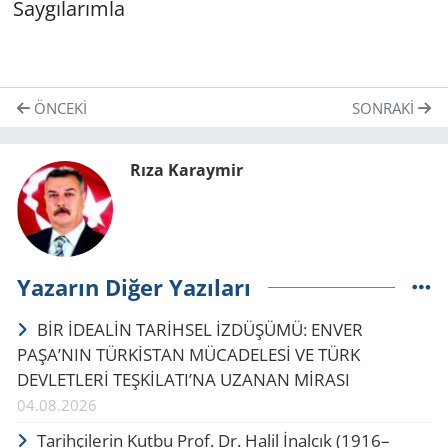
Say­gı­la­rım­la
ÖNCEKI
SONRAKI
Rıza Karaymir
Yazarın Diğer Yazıları
BİR İDEALİN TARİHSEL İZDÜŞÜMÜ: ENVER
PAŞA’NIN TÜRKİSTAN MÜCADELESİ VE TÜRK
DEVLETLERİ TEŞKİLATI’NA UZANAN MİRASI
04.08.2026
Tarihçilerin Kutbu Prof. Dr. Halil İnalcık (1916–