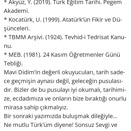
* Akyüz, Y. (2019). Türk Eği­tim Ta­ri­hi. Pegem
Aka­de­mi.
* Ko­ca­türk, U. (1999). Ata­türk’ün Fikir ve Dü­
şün­ce­le­ri.
* TBMM Ar­şi­vi. (1924). Tev­hid-i Ted­ri­sat Ka­nu­
nu.
* MEB. (1981). 24 Kasım Öğ­ret­men­ler Günü
Teb­li­ği.
Mavi Didim’in de­ğer­li oku­yu­cu­la­rı, tarih sa­de­
ce geç­mi­şin ay­na­sı değil, ge­le­ce­ğin pu­su­la­sı­
dır. Biz­ler de bu pu­su­la­yı iyi oku­ma­lı, ta­ri­hi­mi­
ze, ec­da­dı­mı­za ve on­la­rın bize bı­rak­tı­ğı onur­lu
mi­ra­sa sahip çık­ma­lı­yız.
Bir son­ra­ki ya­zı­mız­da bu­luş­mak di­le­ğiy­le...
Ne mutlu Türk’üm di­ye­ne! Son­suz Sevgi ve