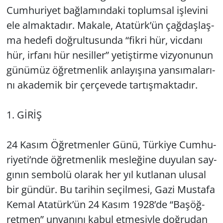
Cum­hu­ri­yet bağ­la­mın­da­ki top­lum­sal iş­le­vi­ni
Yerel
ele al­mak­ta­dır. Ma­ka­le, Ata­türk’ün çağ­daş­laş­
ma he­de­fi doğ­rul­tu­sun­da “fikri hür, vic­da­nı
hür, ir­fa­nı hür ne­sil­ler” ye­tiş­tir­me viz­yo­nu­nun
gü­nü­müz öğ­ret­men­lik an­la­yı­şı­na yan­sı­ma­la­rı­
nı aka­de­mik bir çer­çe­ve­de tar­tış­mak­ta­dır.
1. GİRİŞ
24 Kasım Öğ­ret­men­ler Günü, Tür­ki­ye Cum­hu­
ri­ye­ti’nde öğ­ret­men­lik mes­le­ği­ne du­yu­lan say­
gı­nın sem­bo­lü ola­rak her yıl kut­la­nan ulu­sal
bir gün­dür. Bu ta­ri­hin se­çil­me­si, Gazi Mus­ta­fa
Kemal Ata­türk’ün 24 Kasım 1928’de “Ba­şöğ­
ret­men” un­va­nı­nı kabul et­me­siy­le doğ­ru­dan