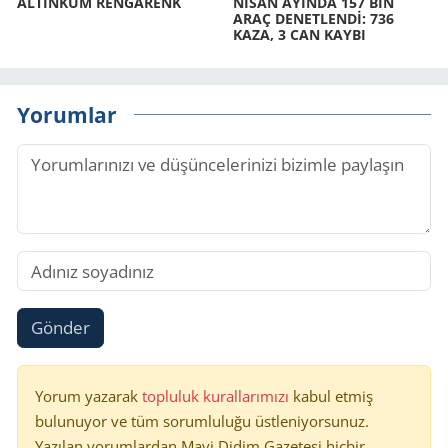
AL­TIN­KUM REN­GA­RENK
NİSAN AYIN­DA 157 BİN
ARAÇ DE­NET­LENDİ: 736
KAZA, 3 CAN KAYBI
Yorumlar
Gönder
Yorum yazarak
topluluk kurallarımızı
kabul etmiş
bulunuyor ve tüm sorumluluğu üstleniyorsunuz.
Yazılan yorumlardan Mavi Didim Gazetesi hiçbir