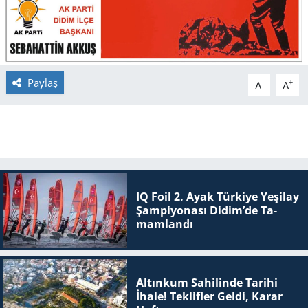
GÜNDEM
HABERDE İNSAN
Paylaş
-
+
A
A
KÜLTÜR SANAT
MAGAZİN
POLİTİKA
IQ Foil 2. Ayak Tür­ki­ye Ye­şi­lay
RESMİ İLANLAR
Şam­pi­yo­na­sı Didim’de Ta­
mam­lan­dı
SAĞLIK
SİYASET
Altınkum Sahilinde Tarihi
İhale! Teklifler Geldi, Karar
SPOR