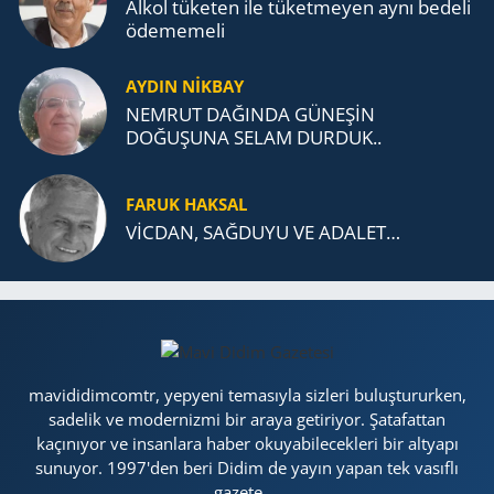
Alkol tü­ke­ten ile tü­ket­me­yen aynı be­de­li
öde­me­me­li
AYDIN NİKBAY
NEMRUT DAĞINDA GÜNEŞİN
DOĞUŞUNA SELAM DURDUK..
FARUK HAKSAL
VİCDAN, SAĞ­DU­YU VE ADA­LET…
mavididimcomtr, yepyeni temasıyla sizleri buluştururken,
sadelik ve modernizmi bir araya getiriyor. Şatafattan
kaçınıyor ve insanlara haber okuyabilecekleri bir altyapı
sunuyor. 1997'den beri Didim de yayın yapan tek vasıflı
gazete....