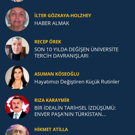
İLTER GÖZKAYA-HOLZHEY
HABER ALMAK
RECEP ÖREK
SON 10 YILDA DEĞİŞEN ÜNİVERSİTE
TERCİH DAVRANIŞLARI
ASUMAN KÖSEOĞLU
Ha­ya­tı­mı­zı De­ğiş­ti­ren Küçük Ru­tin­ler
RIZA KARAYMIR
BİR İDEALİN TARİHSEL İZDÜŞÜMÜ:
ENVER PAŞA’NIN TÜRKİSTAN
MÜCADELESİ VE TÜRK DEVLETLERİ
TEŞKİLATI’NA UZANAN MİRASI
HİKMET ATİLLA