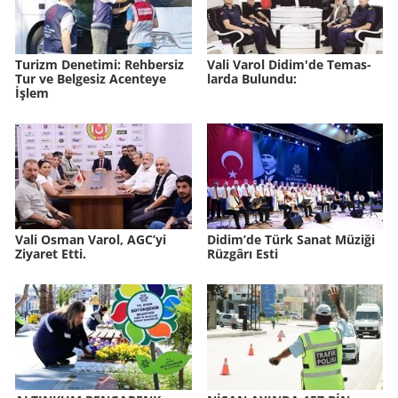
Tu­rizm De­ne­ti­mi: Reh­ber­siz
Vali Varol Didim'de Te­mas­
Tur ve Bel­ge­siz Acen­te­ye
lar­da Bu­lun­du:
İşlem
Vali Osman Varol, AGC’yi
Didim’de Türk Sanat Mü­zi­ği
Ziyaret Etti.
Rüz­gâ­rı Esti