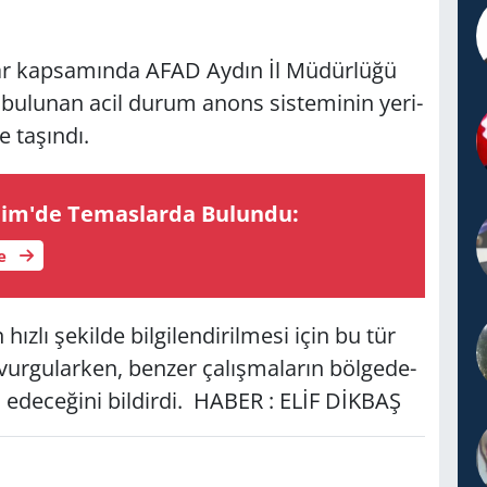
 kap­sa­mın­da AFAD Aydın İl Mü­dür­lü­ğü
e bu­lu­nan acil durum anons sis­te­mi­nin ye­ri­
e ta­şın­dı.
im'de Te­mas­lar­da Bu­lun­du:
le
 hızlı şe­kil­de bil­gi­len­di­ril­me­si için bu tür
vur­gu­lar­ken, ben­zer ça­lış­ma­la­rın böl­ge­de­
 ede­ce­ği­ni bil­dir­di. HABER : ELİF DİKBAŞ