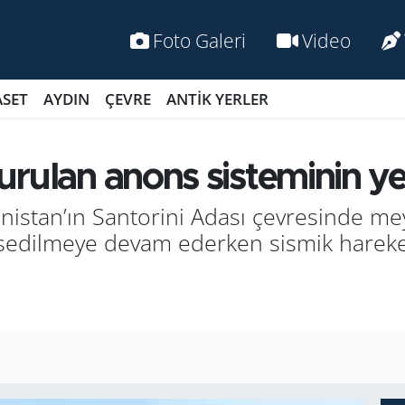
Foto Galeri
Video
ASET
AYDIN
ÇEVRE
ANTİK YERLER
u­lan anons sis­te­mi­nin yeri 
a­nis­tan’ın San­to­ri­ni Adası çev­re­sin­de 
s­se­dil­me­ye devam eder­ken sis­mik ha­re­ket­l