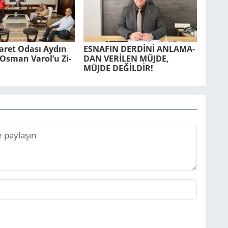
ca­ret Odası Aydın
ES­NA­FIN DERDİNİ AN­LA­MA­
r. Osman Varol’u Zi­
DAN VERİLEN MÜJDE,
MÜJDE DEĞİLDİR!