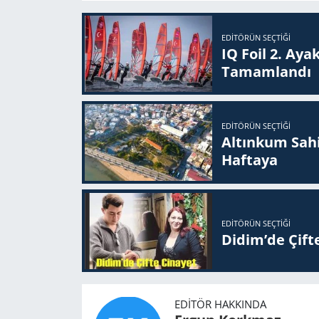
EDITÖRÜN SEÇTIĞI
IQ Foil 2. Ayak
Ta­mam­lan­dı
EDITÖRÜN SEÇTIĞI
Altınkum Sahil
Haftaya
EDITÖRÜN SEÇTIĞI
Didim’de Çifte
EDITÖR HAKKINDA