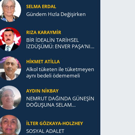
SELMA ERDAL
Gündem Hızla Değişirken
RIZA KARAYMIR
BİR İDEALİN TARİHSEL
İZDÜŞÜMÜ: ENVER PAŞA’NIN
TÜRKİSTAN MÜCADELESİ VE
TÜRK DEVLETLERİ
HİKMET ATİLLA
TEŞKİLATI’NA UZANAN
Alkol tü­ke­ten ile tü­ket­me­yen
MİRASI
aynı be­de­li öde­me­me­li
AYDIN NİKBAY
NEMRUT DAĞINDA GÜNEŞİN
DOĞUŞUNA SELAM
DURDUK..
İLTER GÖZKAYA-HOLZHEY
SOSYAL ADALET