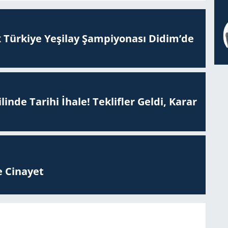
 Tür­ki­ye Ye­şi­lay Şam­pi­yo­na­sı Didim’de
inde Tarihi İhale! Teklifler Geldi, Karar
 Ci­na­yet