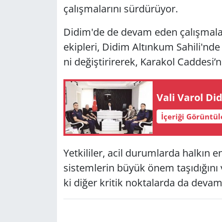
ça­lış­ma­la­rı­nı sür­dü­rü­yor.
Yerel
Didim'de de devam eden ça­lış­ma­lar
ekip­le­ri, Didim Al­tın­kum Sa­hi­li'nd
ni de­ğiş­ti­ri­re­rek, Ka­ra­kol Cad­de­si’n
Vali Varol Did
İçeriği Görüntü
Yet­ki­li­ler, acil du­rum­lar­da hal­kın en
sis­tem­le­rin büyük önem ta­şı­dı­ğı­nı 
ki diğer kri­tik nok­ta­lar­da da devam