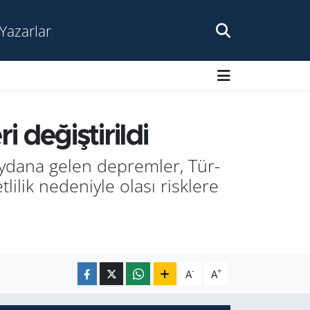
Yazarlar
de­ğiş­ti­ril­di
mey­da­na gelen dep­rem­ler, Tür­
i­lik ne­de­niy­le olası risk­le­re
-
+
A
A