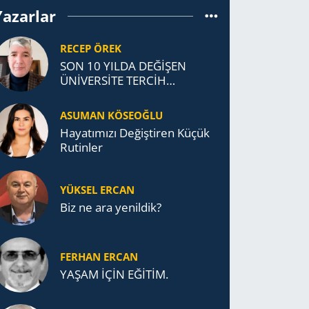
Yazarlar
RECEP ÖREK
SON 10 YILDA DEĞİŞEN
ÜNİVERSİTE TERCİH
DAVRANIŞLARI
ASUMAN KÖSEOĞLU
Ha­ya­tı­mı­zı De­ğiş­ti­ren Küçük
Ru­tin­ler
YÜKSEL ERCAN
Biz ne ara yenildik?
FERHAN ERCAN
YAŞAM İÇİN EĞİTİM.