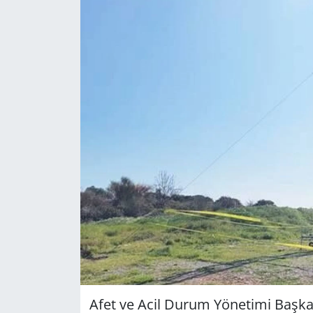
GÜNDEM
HABERDE İNSAN
KÜLTÜR SANAT
MAGAZİN
POLİTİKA
RESMİ İLANLAR
SAĞLIK
SİYASET
Afet ve Acil Durum Yö­ne­ti­mi Baş­kan­l
SPOR