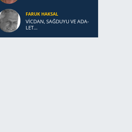
FARUK HAKSAL
VİCDAN, SAĞ­DU­YU VE ADA­
LET…