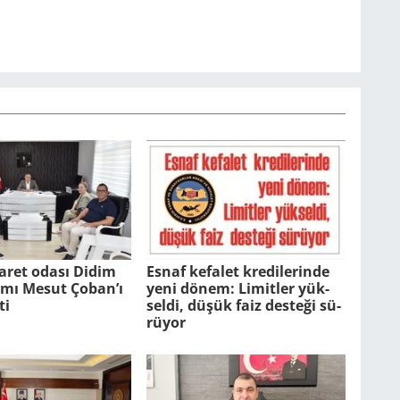
aret odası Didim
Esnaf ke­fa­let kre­di­le­rin­de
ı Mesut Çoban’ı
yeni dönem: Li­mit­ler yük­
ti
sel­di, düşük faiz des­te­ği sü­
rü­yor