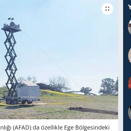
ı­ğı (AFAD) da özel­lik­le Ege Böl­ge­sin­de­ki