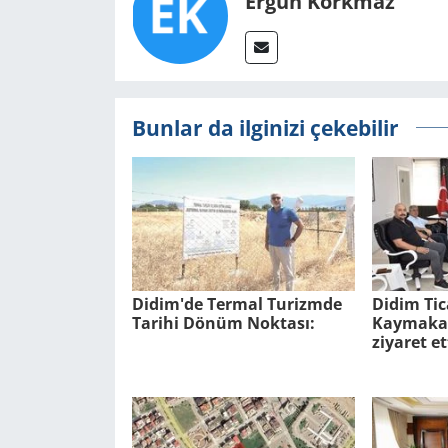
Ergun Korkmaz
Bunlar da ilginizi çekebilir
Didim'de Ter­mal Tu­rizm­de
Didim Tic
Ta­ri­hi Dönüm Nok­ta­sı:
Kaymakam
ziyaret et