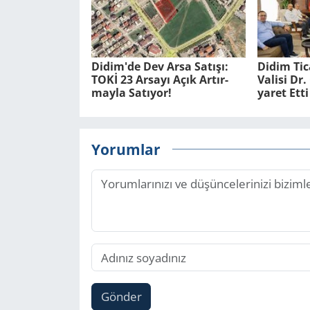
Didim'de Dev Arsa Sa­tı­şı:
Didim Ti­
TOKİ 23 Ar­sa­yı Açık Ar­tır­
Va­li­si D
may­la Sa­tı­yor!
ya­ret Etti
Yorumlar
Gönder