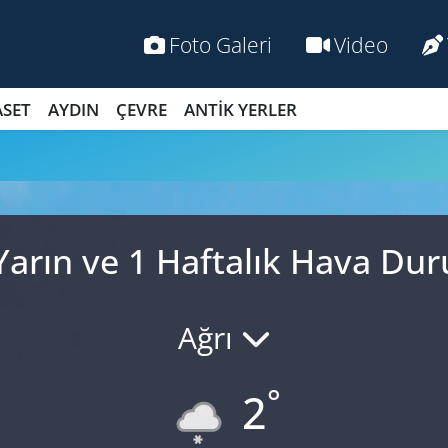
Foto Galeri
Video
ASET
AYDIN
ÇEVRE
ANTİK YERLER
Yarın ve 1 Haftalık Hava D
Ağrı
°
2