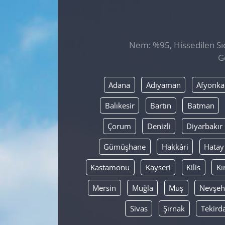
GÜNDEM
HABERDE İNSAN
Nem: %95, Hissedilen Sıc
G
KÜLTÜR SANAT
Adana
Adıyaman
Afyonka
MAGAZİN
Balıkesir
Bartın
Batman
POLİTİKA
Çorum
Denizli
Diyarbakır
RESMİ İLANLAR
Gümüşhane
Hakkâri
Hatay
Kastamonu
Kayseri
Kilis
Kı
SAĞLIK
Mersin
Muğla
Muş
Nevşeh
SİYASET
Sivas
Şırnak
Tekird
SPOR