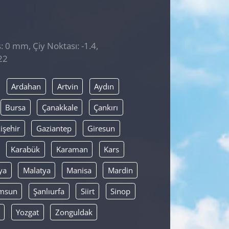
: 0 mm, Çiy Noktası: -1.4,
22
Ardahan
Artvin
Aydın
Bursa
Çanakkale
Çankırı
işehir
Gaziantep
Giresun
Karabük
Karaman
Kars
ya
Malatya
Manisa
Mardin
msun
Şanlıurfa
Siirt
Sinop
Yozgat
Zonguldak