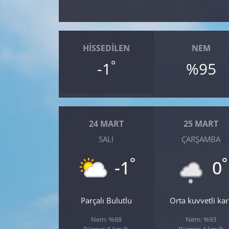
Yerel
HISSEDILEN
NEM
°
-1
%95
24 MART
25 MART
SALI
ÇARŞAMBA
°
°
-1
0
Parçalı Bulutlu
Orta kuvvetli kar
Nem: %88
Nem: %93
Rüzgar: 5 km/h
Rüzgar: 4 km/h