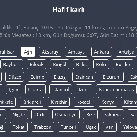
Hafif karlı
°
aklık: -1
, Basınç: 1015 hPa, Rüzgar: 11 km/s, Toplam Yağış
örüş Mesafesi: 10 km, Gün Doğumu: 6:07, Gün Batımı: 18:
rahisar
Ağrı
Aksaray
Amasya
Ankara
Antalya
Bayburt
Bilecik
Bingöl
Bitlis
Bolu
Burdur
Düzce
Edirne
Elazığ
Erzincan
Erzurum
Esk
Iğdır
Isparta
İstanbul
İzmir
Kahramanmaraş
rıkkale
Kırklareli
Kırşehir
Kocaeli
Konya
Kütah
ir
Niğde
Ordu
Osmaniye
Rize
Sakarya
Sa
ağ
Tokat
Trabzon
Tunceli
Uşak
Van
Yalova