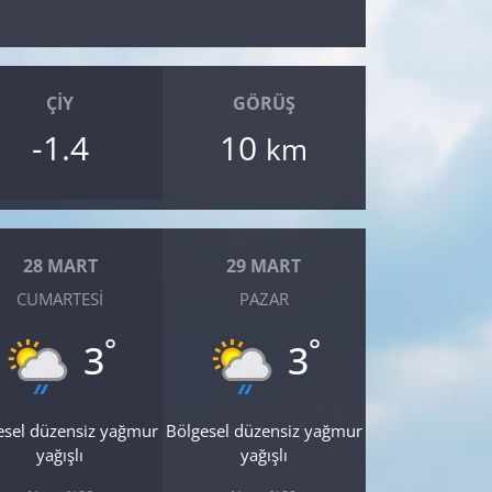
ÇIY
GÖRÜŞ
-1.4
10
km
28 MART
29 MART
CUMARTESI
PAZAR
°
°
3
3
esel düzensiz yağmur
Bölgesel düzensiz yağmur
yağışlı
yağışlı