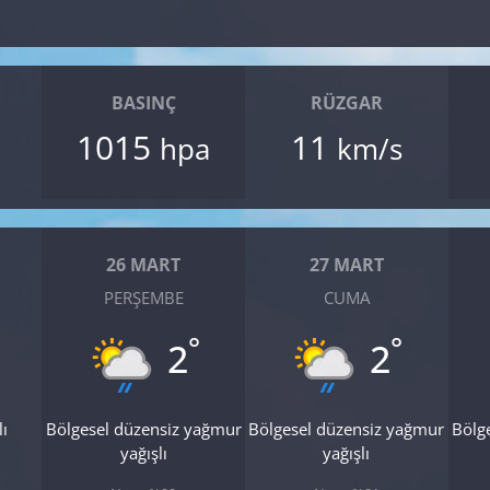
BASINÇ
RÜZGAR
1015
11
hpa
km/s
26 MART
27 MART
PERŞEMBE
CUMA
°
°
2
2
lı
Bölgesel düzensiz yağmur
Bölgesel düzensiz yağmur
Bölg
yağışlı
yağışlı