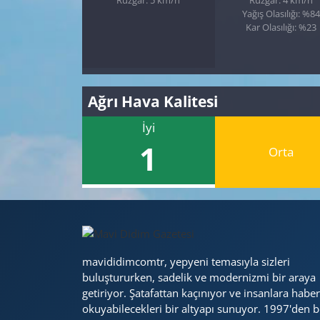
Yağış Olasılığı: %84
Kar Olasılığı: %23
Ağrı Hava Kalitesi
İyi
1
Orta
mavididimcomtr, yepyeni temasıyla sizleri
buluştururken, sadelik ve modernizmi bir araya
getiriyor. Şatafattan kaçınıyor ve insanlara haber
okuyabilecekleri bir altyapı sunuyor. 1997'den b