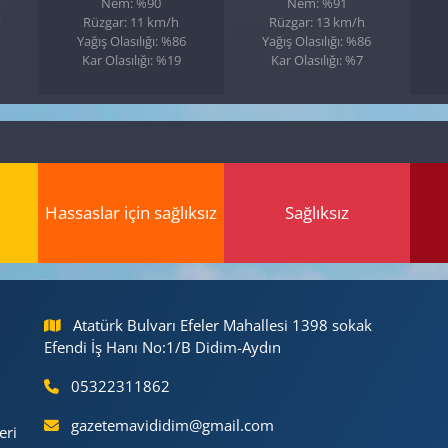
Nem: %90
Nem: %91
Rüzgar: 11 km/h
Rüzgar: 13 km/h
Yağış Olasılığı: %86
Yağış Olasılığı: %86
Kar Olasılığı: %19
Kar Olasılığı: %7
Hassaslar için sağlıksız
Sağlıksız
Atatürk Bulvarı Efeler Mahallesi 1398 sokak
Efendi İş Hanı No:1/B Didim-Aydın
05322311862
gazetemavididim@gmail.com
eri