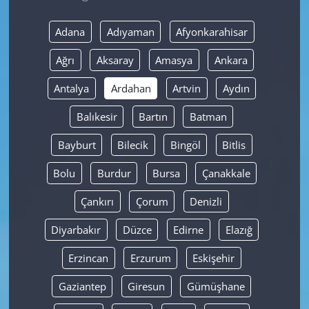
Yerel
Adana
Adıyaman
Afyonkarahisar
Ağrı
Aksaray
Amasya
Ankara
Antalya
Ardahan
Artvin
Aydın
Balıkesir
Bartın
Batman
Bayburt
Bilecik
Bingöl
Bitlis
Bolu
Burdur
Bursa
Çanakkale
Çankırı
Çorum
Denizli
Diyarbakır
Düzce
Edirne
Elazığ
Erzincan
Erzurum
Eskişehir
Gaziantep
Giresun
Gümüşhane