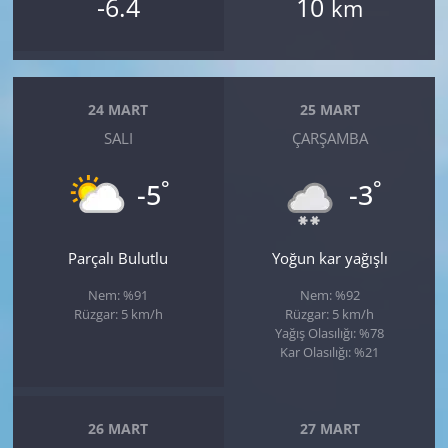
-6.4
10
km
24 MART
25 MART
SALI
ÇARŞAMBA
°
°
-5
-3
Parçalı Bulutlu
Yoğun kar yağışlı
Nem: %91
Nem: %92
Rüzgar: 5 km/h
Rüzgar: 5 km/h
Yağış Olasılığı: %78
Kar Olasılığı: %21
26 MART
27 MART