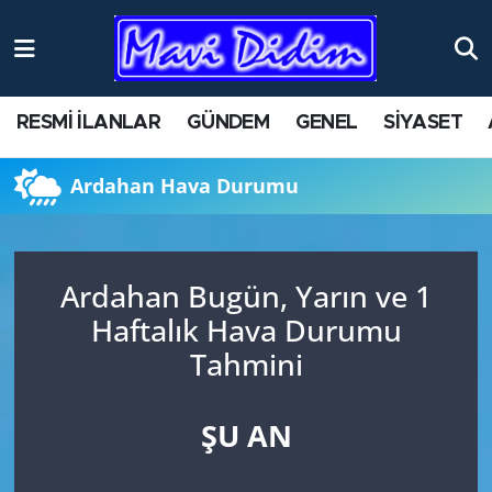
ANTİK YERLER
Nöbetçi Eczaneler
RESMİ İLANLAR
GÜNDEM
GENEL
SİYASET
ASAYİŞ
Hava Durumu
Ardahan Hava Durumu
AYDIN
Namaz Vakitleri
BİLİM VE TEKNOLOJİ
Trafik Durumu
Ardahan Bugün, Yarın ve 1
ÇEVRE
Süper Lig Puan Durumu ve Fikstür
Haftalık Hava Durumu
Tahmini
EĞİTİM
Tüm Manşetler
EKONOMİ
Son Dakika Haberleri
ŞU AN
GENEL
Haber Arşivi