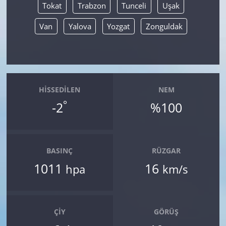
Tokat
Trabzon
Tunceli
Uşak
Van
Yalova
Yozgat
Zonguldak
HISSEDILEN
NEM
°
-2
%100
BASINÇ
RÜZGAR
1011
16
hpa
km/s
ÇIY
GÖRÜŞ