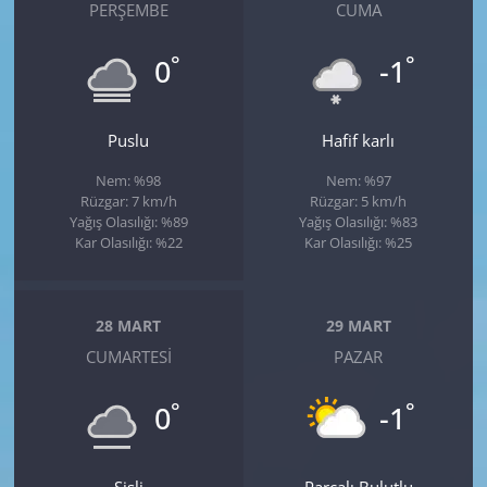
PERŞEMBE
CUMA
°
°
0
-1
Puslu
Hafif karlı
Nem: %98
Nem: %97
Rüzgar: 7 km/h
Rüzgar: 5 km/h
Yağış Olasılığı: %89
Yağış Olasılığı: %83
Kar Olasılığı: %22
Kar Olasılığı: %25
28 MART
29 MART
CUMARTESI
PAZAR
°
°
0
-1
Sisli
Parçalı Bulutlu