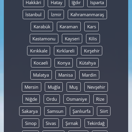
Hakkâri
Hatay
Iğdır
Isparta
İstanbul
İzmir
Kahramanmaraş
Karabük
Karaman
Kars
Kastamonu
Kayseri
Kilis
Kırıkkale
Kırklareli
Kırşehir
Kocaeli
Konya
Kütahya
Malatya
Manisa
Mardin
Mersin
Muğla
Muş
Nevşehir
Niğde
Ordu
Osmaniye
Rize
Sakarya
Samsun
Şanlıurfa
Siirt
Sinop
Sivas
Şırnak
Tekirdağ