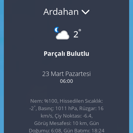
Ardahan
GÜNDEM
HABERDE İNSAN
°
2
KÜLTÜR SANAT
Parçalı Bulutlu
MAGAZİN
POLİTİKA
23 Mart Pazartesi
06:00
RESMİ İLANLAR
Nem: %100, Hissedilen Sıcaklık:
SAĞLIK
°
-2
, Basınç: 1011 hPa, Rüzgar: 16
km/s, Çiy Noktası: -6.4,
SİYASET
Görüş Mesafesi: 10 km, Gün
Doğumu: 6:08, Gün Batımı: 18:24
SPOR