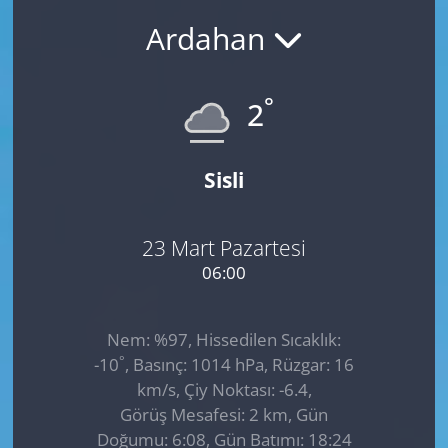
Ardahan
GÜNDEM
HABERDE İNSAN
°
2
KÜLTÜR SANAT
Sisli
MAGAZİN
POLİTİKA
23 Mart Pazartesi
06:00
RESMİ İLANLAR
Nem: %97, Hissedilen Sıcaklık:
SAĞLIK
°
-10
, Basınç: 1014 hPa, Rüzgar: 16
km/s, Çiy Noktası: -6.4,
SİYASET
Görüş Mesafesi: 2 km, Gün
Doğumu: 6:08, Gün Batımı: 18:24
SPOR