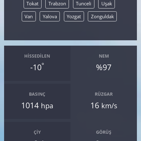
Tokat
Trabzon
Tunceli
Uşak
Van
Yalova
Yozgat
Zonguldak
HISSEDILEN
NEM
°
-10
%97
BASINÇ
RÜZGAR
1014
16
hpa
km/s
ÇIY
GÖRÜŞ