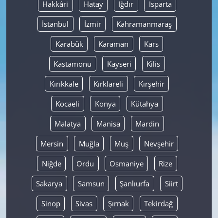
Hakkâri
Hatay
Iğdır
Isparta
İstanbul
İzmir
Kahramanmaraş
Karabük
Karaman
Kars
Kastamonu
Kayseri
Kilis
Kırıkkale
Kırklareli
Kırşehir
Kocaeli
Konya
Kütahya
Malatya
Manisa
Mardin
Mersin
Muğla
Muş
Nevşehir
Niğde
Ordu
Osmaniye
Rize
Sakarya
Samsun
Şanlıurfa
Siirt
Sinop
Sivas
Şırnak
Tekirdağ