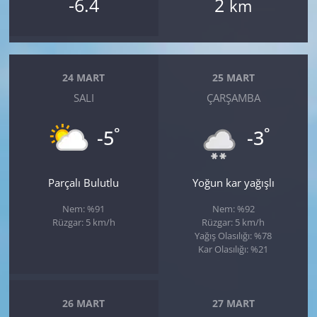
-6.4
2
km
24 MART
25 MART
SALI
ÇARŞAMBA
°
°
-5
-3
Parçalı Bulutlu
Yoğun kar yağışlı
Nem: %91
Nem: %92
Rüzgar: 5 km/h
Rüzgar: 5 km/h
Yağış Olasılığı: %78
Kar Olasılığı: %21
26 MART
27 MART