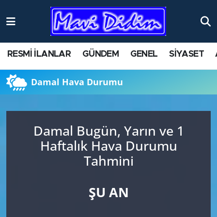
ANTİK YERLER
Nöbetçi Eczaneler
RESMİ İLANLAR
GÜNDEM
GENEL
SİYASET
ASAYİŞ
Hava Durumu
Damal Hava Durumu
AYDIN
Namaz Vakitleri
BİLİM VE TEKNOLOJİ
Trafik Durumu
Damal Bugün, Yarın ve 1
ÇEVRE
Süper Lig Puan Durumu ve Fikstür
Haftalık Hava Durumu
Tahmini
EĞİTİM
Tüm Manşetler
EKONOMİ
Son Dakika Haberleri
ŞU AN
GENEL
Haber Arşivi