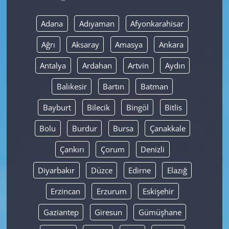
Yerel
Adana
Adıyaman
Afyonkarahisar
Ağrı
Aksaray
Amasya
Ankara
Antalya
Ardahan
Artvin
Aydın
Balıkesir
Bartın
Batman
Bayburt
Bilecik
Bingöl
Bitlis
Bolu
Burdur
Bursa
Çanakkale
Çankırı
Çorum
Denizli
Diyarbakır
Düzce
Edirne
Elazığ
Erzincan
Erzurum
Eskişehir
Gaziantep
Giresun
Gümüşhane