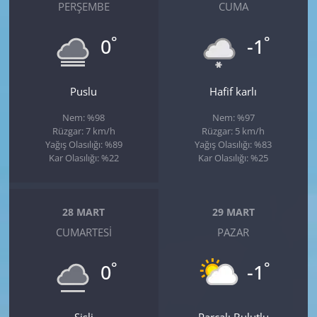
PERŞEMBE
CUMA
°
°
0
-1
Puslu
Hafif karlı
Nem: %98
Nem: %97
Rüzgar: 7 km/h
Rüzgar: 5 km/h
Yağış Olasılığı: %89
Yağış Olasılığı: %83
Kar Olasılığı: %22
Kar Olasılığı: %25
28 MART
29 MART
CUMARTESI
PAZAR
°
°
0
-1
Sisli
Parçalı Bulutlu