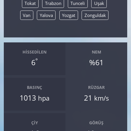
Tokat
Trabzon
Tunceli
Uşak
Van
Yalova
Yozgat
Zonguldak
HISSEDILEN
NEM
°
6
%61
BASINÇ
RÜZGAR
1013
21
hpa
km/s
ÇIY
GÖRÜŞ