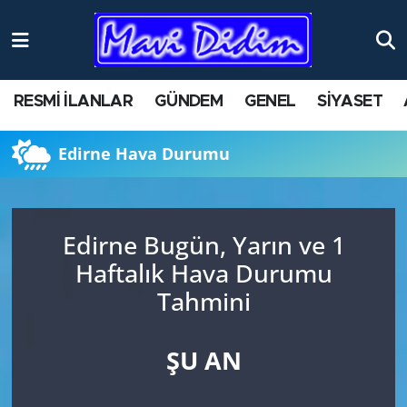
ANTİK YERLER
Nöbetçi Eczaneler
RESMİ İLANLAR
GÜNDEM
GENEL
SİYASET
ASAYİŞ
Hava Durumu
Edirne Hava Durumu
AYDIN
Namaz Vakitleri
BİLİM VE TEKNOLOJİ
Trafik Durumu
Edirne Bugün, Yarın ve 1
ÇEVRE
Süper Lig Puan Durumu ve Fikstür
Haftalık Hava Durumu
Tahmini
EĞİTİM
Tüm Manşetler
EKONOMİ
Son Dakika Haberleri
ŞU AN
GENEL
Haber Arşivi