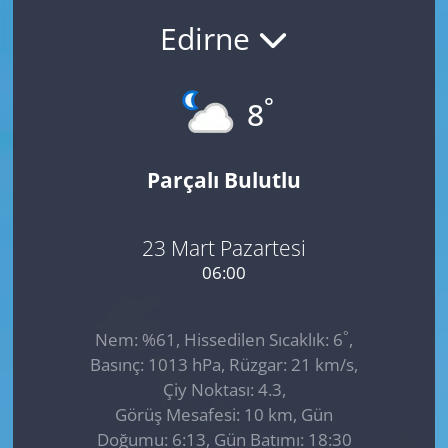
Edirne
GÜNDEM
HABERDE İNSAN
°
8
KÜLTÜR SANAT
Parçalı Bulutlu
MAGAZİN
POLİTİKA
23 Mart Pazartesi
06:00
RESMİ İLANLAR
°
Nem: %61, Hissedilen Sıcaklık: 6
,
SAĞLIK
Basınç: 1013 hPa, Rüzgar: 21 km/s,
Çiy Noktası: 4.3,
SİYASET
Görüş Mesafesi: 10 km, Gün
Doğumu: 6:13, Gün Batımı: 18:30
SPOR