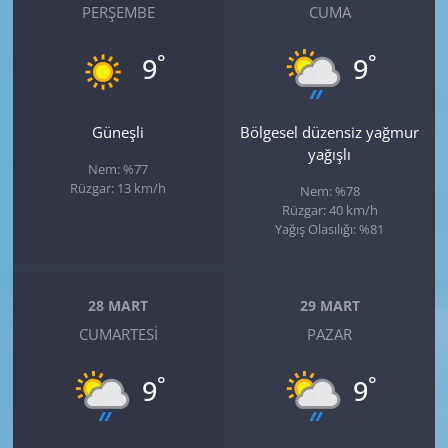
PERŞEMBE
CUMA
°
°
9
9
Güneşli
Bölgesel düzensiz yağmur
yağışlı
Nem: %77
Rüzgar: 13 km/h
Nem: %78
Rüzgar: 40 km/h
Yağış Olasılığı: %81
28 MART
29 MART
CUMARTESI
PAZAR
°
°
9
9