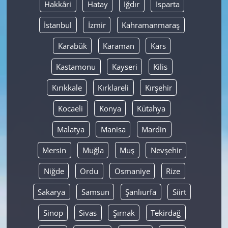
Hakkâri
Hatay
Iğdır
Isparta
İstanbul
İzmir
Kahramanmaraş
Karabük
Karaman
Kars
Kastamonu
Kayseri
Kilis
Kırıkkale
Kırklareli
Kırşehir
Kocaeli
Konya
Kütahya
Malatya
Manisa
Mardin
Mersin
Muğla
Muş
Nevşehir
Niğde
Ordu
Osmaniye
Rize
Sakarya
Samsun
Şanlıurfa
Siirt
Sinop
Sivas
Şırnak
Tekirdağ