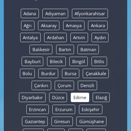
Yerel
Adana
Adıyaman
Afyonkarahisar
Ağrı
Aksaray
Amasya
Ankara
Antalya
Ardahan
Artvin
Aydın
Balıkesir
Bartın
Batman
Bayburt
Bilecik
Bingöl
Bitlis
Bolu
Burdur
Bursa
Çanakkale
Çankırı
Çorum
Denizli
Diyarbakır
Düzce
Edirne
Elazığ
Erzincan
Erzurum
Eskişehir
Gaziantep
Giresun
Gümüşhane