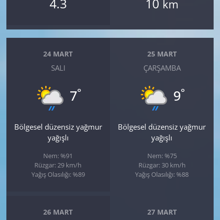
4.3
10
km
24 MART
25 MART
SALI
ÇARŞAMBA
°
°
7
9
Bölgesel düzensiz yağmur
Bölgesel düzensiz yağmur
yağışlı
yağışlı
Nem: %91
Nem: %75
Rüzgar: 29 km/h
Rüzgar: 30 km/h
Yağış Olasılığı: %89
Yağış Olasılığı: %88
26 MART
27 MART