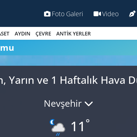
Foto Galeri
Video
ASET
AYDIN
ÇEVRE
ANTİK YERLER
umu
, Yarın ve 1 Haftalık Hava
Nevşehir
°
11