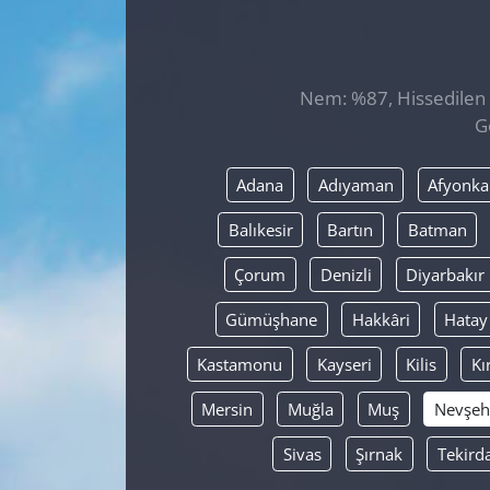
GÜNDEM
HABERDE İNSAN
Nem: %87, Hissedilen S
G
KÜLTÜR SANAT
Adana
Adıyaman
Afyonka
MAGAZİN
Balıkesir
Bartın
Batman
POLİTİKA
Çorum
Denizli
Diyarbakır
RESMİ İLANLAR
Gümüşhane
Hakkâri
Hatay
Kastamonu
Kayseri
Kilis
Kı
SAĞLIK
Mersin
Muğla
Muş
Nevşeh
SİYASET
Sivas
Şırnak
Tekird
SPOR