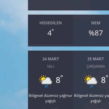
Yerel
HISSEDILEN
NEM
°
4
%87
24 MART
25 MART
SALI
ÇARŞAMBA
°
°
8
8
Bölgesel düzensiz yağmur
Bölgesel düzensiz y
yağışlı
yağışlı