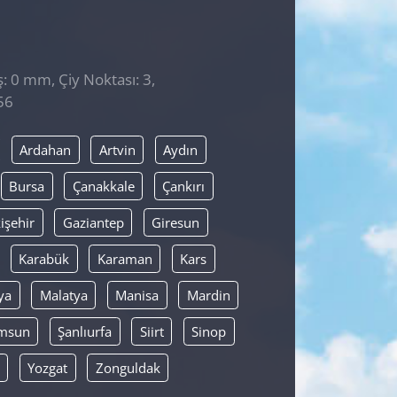
̧: 0 mm, Çiy Noktası: 3,
56
Ardahan
Artvin
Aydın
Bursa
Çanakkale
Çankırı
işehir
Gaziantep
Giresun
Karabük
Karaman
Kars
ya
Malatya
Manisa
Mardin
msun
Şanlıurfa
Siirt
Sinop
Yozgat
Zonguldak