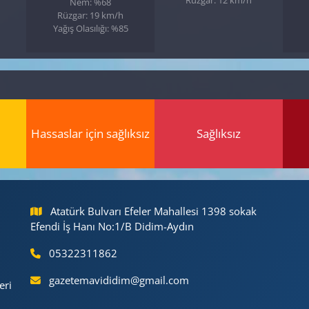
Nem: %68
Rüzgar: 19 km/h
Yağış Olasılığı: %85
Hassaslar için sağlıksız
Sağlıksız
Atatürk Bulvarı Efeler Mahallesi 1398 sokak
Efendi İş Hanı No:1/B Didim-Aydın
05322311862
gazetemavididim@gmail.com
eri