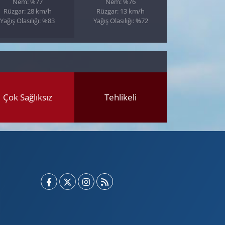
Nem: %77
Nem: %76
Rüzgar: 28 km/h
Rüzgar: 13 km/h
Yağış Olasılığı: %83
Yağış Olasılığı: %72
Çok Sağlıksız
Tehlikeli