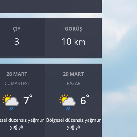
ÇIY
GÖRÜŞ
3
10
km
28 MART
29 MART
CUMARTESI
PAZAR
°
°
7
6
esel düzensiz yağmur
Bölgesel düzensiz yağmur
yağışlı
yağışlı