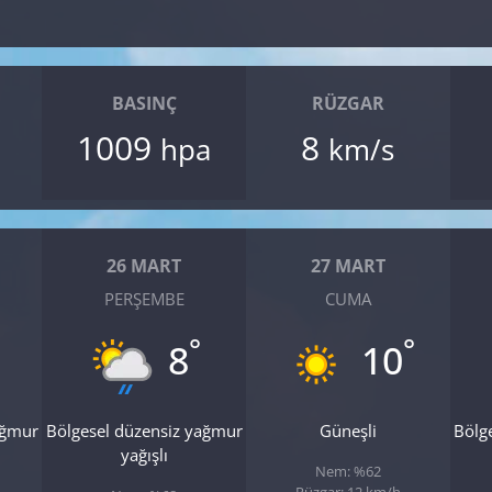
BASINÇ
RÜZGAR
1009
8
hpa
km/s
26 MART
27 MART
PERŞEMBE
CUMA
°
°
8
10
ağmur
Bölgesel düzensiz yağmur
Güneşli
Bölg
yağışlı
Nem: %62
Rüzgar: 12 km/h