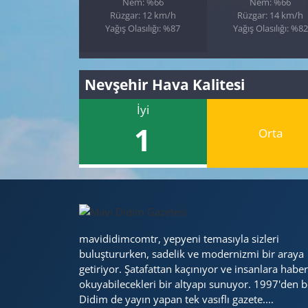
Nem: %66
Nem: %66
Rüzgar: 12 km/h
Rüzgar: 14 km/h
Yağış Olasılığı: %87
Yağış Olasılığı: %82
Nevşehir Hava Kalitesi
İyi
1
Orta
mavididimcomtr, yepyeni temasıyla sizleri
buluştururken, sadelik ve modernizmi bir araya
getiriyor. Şatafattan kaçınıyor ve insanlara haber
okuyabilecekleri bir altyapı sunuyor. 1997'den b
Didim de yayın yapan tek vasıflı gazete....