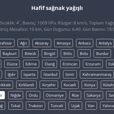
Hafif sağnak yağışlı
°
ıcaklık: 4
, Basınç: 1009 hPa, Rüzgar: 8 km/s, Toplam Yağıs
örüş Mesafesi: 10 km, Gün Doğumu: 6:40, Gün Batımı: 18:
rahisar
Ağrı
Aksaray
Amasya
Ankara
Antalya
Bayburt
Bilecik
Bingöl
Bitlis
Bolu
Burdur
Düzce
Edirne
Elazığ
Erzincan
Erzurum
Esk
Iğdır
Isparta
İstanbul
İzmir
Kahramanmaraş
rıkkale
Kırklareli
Kırşehir
Kocaeli
Konya
Kütah
ir
Niğde
Ordu
Osmaniye
Rize
Sakarya
Sa
ağ
Tokat
Trabzon
Tunceli
Uşak
Van
Yalova