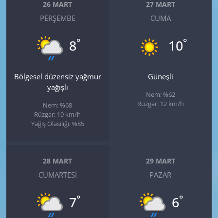
26 MART
27 MART
PERŞEMBE
CUMA
°
°
8
10
Bölgesel düzensiz yağmur
Güneşli
yağışlı
Nem: %62
Rüzgar: 12 km/h
Nem: %68
Rüzgar: 19 km/h
Yağış Olasılığı: %85
28 MART
29 MART
CUMARTESI
PAZAR
°
°
7
6