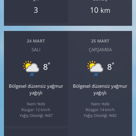
3
10
km
24 MART
25 MART
SALI
ÇARŞAMBA
°
°
8
8
Bölgesel düzensiz yağmur
Bölgesel düzensiz yağmur
yağışlı
yağışlı
Nem: %66
Nem: %66
Rüzgar: 12 km/h
Rüzgar: 14 km/h
Yağış Olasılığı: %87
Yağış Olasılığı: %82