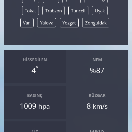
Tokat
Trabzon
Tunceli
Uşak
Van
Yalova
Yozgat
Zonguldak
HISSEDILEN
NEM
°
4
%87
BASINÇ
RÜZGAR
1009
8
hpa
km/s
ÇIY
GÖRÜŞ