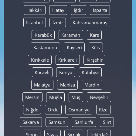
Hakkâri
Hatay
Iğdır
Isparta
İstanbul
İzmir
Kahramanmaraş
Karabük
Karaman
Kars
Kastamonu
Kayseri
Kilis
Kırıkkale
Kırklareli
Kırşehir
Kocaeli
Konya
Kütahya
Malatya
Manisa
Mardin
Mersin
Muğla
Muş
Nevşehir
Niğde
Ordu
Osmaniye
Rize
Sakarya
Samsun
Şanlıurfa
Siirt
Sinop
Sivas
Şırnak
Tekirdağ