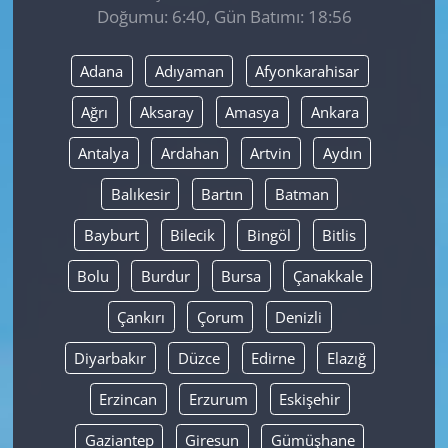
Doğumu: 6:40, Gün Batımı: 18:56
Yerel
Adana
Adıyaman
Afyonkarahisar
Ağrı
Aksaray
Amasya
Ankara
Antalya
Ardahan
Artvin
Aydın
Balıkesir
Bartın
Batman
Bayburt
Bilecik
Bingöl
Bitlis
Bolu
Burdur
Bursa
Çanakkale
Çankırı
Çorum
Denizli
Diyarbakır
Düzce
Edirne
Elazığ
Erzincan
Erzurum
Eskişehir
Gaziantep
Giresun
Gümüşhane