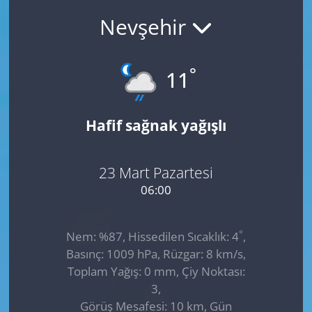
Nevşehir
GÜNDEM
HABERDE İNSAN
°
11
KÜLTÜR SANAT
Hafif sağnak yağışlı
MAGAZİN
POLİTİKA
23 Mart Pazartesi
06:00
RESMİ İLANLAR
°
Nem: %87, Hissedilen Sıcaklık: 4
,
SAĞLIK
Basınç: 1009 hPa, Rüzgar: 8 km/s,
Toplam Yağış: 0 mm, Çiy Noktası:
SİYASET
3,
Görüş Mesafesi: 10 km, Gün
SPOR