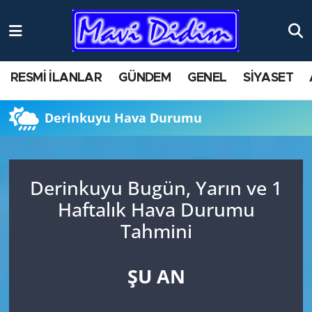
ANTİK YERLER
Nöbetçi Eczaneler
RESMİ İLANLAR
GÜNDEM
GENEL
SİYASET
ASAYİŞ
Hava Durumu
Derinkuyu Hava Durumu
AYDIN
Namaz Vakitleri
BİLİM VE TEKNOLOJİ
Trafik Durumu
Derinkuyu Bugün, Yarın ve 1
ÇEVRE
Süper Lig Puan Durumu ve Fikstür
Haftalık Hava Durumu
Tahmini
EĞİTİM
Tüm Manşetler
EKONOMİ
Son Dakika Haberleri
ŞU AN
GENEL
Haber Arşivi