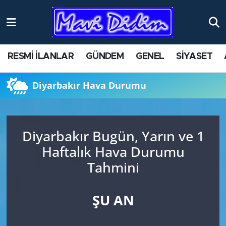
ANTİK YERLER
Nöbetçi Eczaneler
RESMİ İLANLAR
GÜNDEM
GENEL
SİYASET
ASAYİŞ
Hava Durumu
Diyarbakır Hava Durumu
AYDIN
Namaz Vakitleri
BİLİM VE TEKNOLOJİ
Trafik Durumu
Diyarbakır Bugün, Yarın ve 1
ÇEVRE
Süper Lig Puan Durumu ve Fikstür
Haftalık Hava Durumu
Tahmini
EĞİTİM
Tüm Manşetler
EKONOMİ
Son Dakika Haberleri
ŞU AN
GENEL
Haber Arşivi