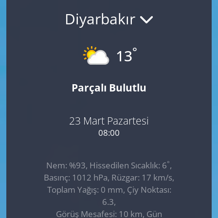
Diyarbakır
GÜNDEM
HABERDE İNSAN
°
13
KÜLTÜR SANAT
Parçalı Bulutlu
MAGAZİN
POLİTİKA
23 Mart Pazartesi
08:00
RESMİ İLANLAR
°
Nem: %93, Hissedilen Sıcaklık: 6
,
SAĞLIK
Basınç: 1012 hPa, Rüzgar: 17 km/s,
Toplam Yağış: 0 mm, Çiy Noktası:
SİYASET
6.3,
Görüş Mesafesi: 10 km, Gün
SPOR