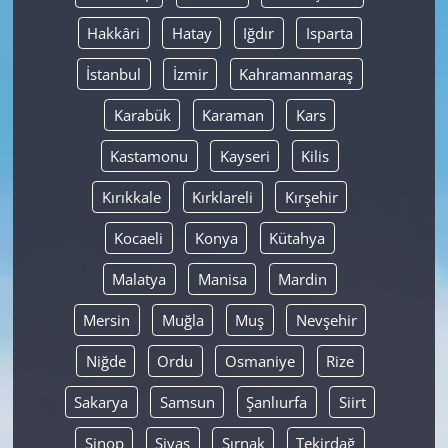
Hakkâri
Hatay
Iğdır
Isparta
İstanbul
İzmir
Kahramanmaraş
Karabük
Karaman
Kars
Kastamonu
Kayseri
Kilis
Kırıkkale
Kırklareli
Kırşehir
Kocaeli
Konya
Kütahya
Malatya
Manisa
Mardin
Mersin
Muğla
Muş
Nevşehir
Niğde
Ordu
Osmaniye
Rize
Sakarya
Samsun
Şanlıurfa
Siirt
Sinop
Sivas
Şırnak
Tekirdağ