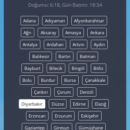
Doğumu: 6:18, Gün Batımı: 18:34
Yerel
Adana
Adıyaman
Afyonkarahisar
Ağrı
Aksaray
Amasya
Ankara
Antalya
Ardahan
Artvin
Aydın
Balıkesir
Bartın
Batman
Bayburt
Bilecik
Bingöl
Bitlis
Bolu
Burdur
Bursa
Çanakkale
Çankırı
Çorum
Denizli
Diyarbakır
Düzce
Edirne
Elazığ
Erzincan
Erzurum
Eskişehir
Gaziantep
Giresun
Gümüşhane