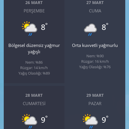
26 MART
27 MART
PERŞEMBE
CUMA
°
°
8
8
Bölgesel düzensiz yağmur
Orta kuvvetli yağmurlu
yağışlı
Nem: %90
Rüzgar: 16 km/h
Nem: %86
Yağış Olasılığı: %76
Rüzgar: 14 km/h
Yağış Olasılığı: %89
28 MART
29 MART
CUMARTESI
PAZAR
°
°
9
9