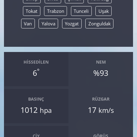
Tokat
Trabzon
Tunceli
Uşak
Van
Yalova
Yozgat
Zonguldak
HISSEDILEN
NEM
°
6
%93
BASINÇ
RÜZGAR
1012
17
hpa
km/s
ÇIY
GÖRÜŞ