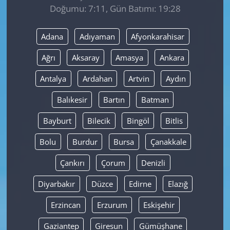
Doğumu: 7:11, Gün Batımı: 19:28
Yerel
Adana
Adıyaman
Afyonkarahisar
Ağrı
Aksaray
Amasya
Ankara
Antalya
Ardahan
Artvin
Aydın
Balıkesir
Bartın
Batman
Bayburt
Bilecik
Bingöl
Bitlis
Bolu
Burdur
Bursa
Çanakkale
Çankırı
Çorum
Denizli
Diyarbakır
Düzce
Edirne
Elazığ
Erzincan
Erzurum
Eskişehir
Gaziantep
Giresun
Gümüşhane