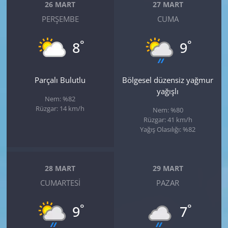
26 MART
27 MART
PERŞEMBE
CUMA
°
°
8
9
Parçalı Bulutlu
Bölgesel düzensiz yağmur
yağışlı
Nem: %82
Rüzgar: 14 km/h
Nem: %80
Rüzgar: 41 km/h
Yağış Olasılığı: %82
28 MART
29 MART
CUMARTESI
PAZAR
°
°
9
7