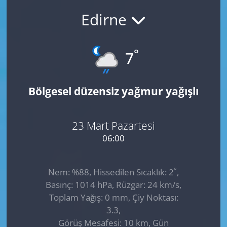
Edirne
GÜNDEM
HABERDE İNSAN
°
7
KÜLTÜR SANAT
Bölgesel düzensiz yağmur yağışlı
MAGAZİN
POLİTİKA
23 Mart Pazartesi
06:00
RESMİ İLANLAR
°
Nem: %88, Hissedilen Sıcaklık: 2
,
SAĞLIK
Basınç: 1014 hPa, Rüzgar: 24 km/s,
Toplam Yağış: 0 mm, Çiy Noktası:
SİYASET
3.3,
Görüş Mesafesi: 10 km, Gün
SPOR