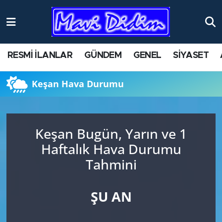
ANTİK YERLER
Nöbetçi Eczaneler
RESMİ İLANLAR
GÜNDEM
GENEL
SİYASET
ASAYİŞ
Hava Durumu
Keşan Hava Durumu
AYDIN
Namaz Vakitleri
BİLİM VE TEKNOLOJİ
Trafik Durumu
Keşan Bugün, Yarın ve 1
ÇEVRE
Süper Lig Puan Durumu ve Fikstür
Haftalık Hava Durumu
Tahmini
EĞİTİM
Tüm Manşetler
EKONOMİ
Son Dakika Haberleri
ŞU AN
GENEL
Haber Arşivi