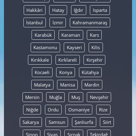
Hakkâri
Hatay
Iğdır
Isparta
İstanbul
İzmir
Kahramanmaraş
Karabük
Karaman
Kars
Kastamonu
Kayseri
Kilis
Kırıkkale
Kırklareli
Kırşehir
Kocaeli
Konya
Kütahya
Malatya
Manisa
Mardin
Mersin
Muğla
Muş
Nevşehir
Niğde
Ordu
Osmaniye
Rize
Sakarya
Samsun
Şanlıurfa
Siirt
Sinop
Sivas
Şırnak
Tekirdağ