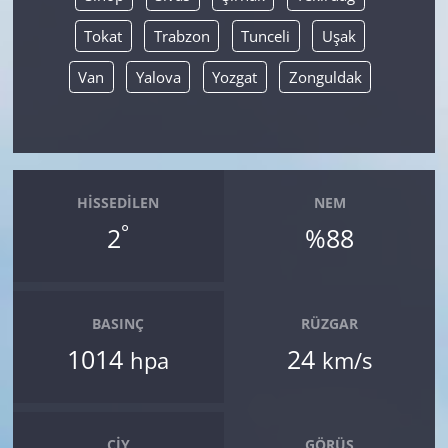
Tokat
Trabzon
Tunceli
Uşak
Van
Yalova
Yozgat
Zonguldak
HISSEDILEN
NEM
°
2
%88
BASINÇ
RÜZGAR
1014
24
hpa
km/s
ÇIY
GÖRÜŞ