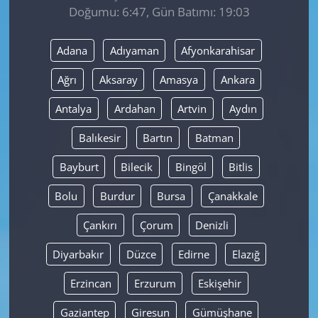
Doğumu: 6:47, Gün Batımı: 19:03
Yerel
Adana
Adıyaman
Afyonkarahisar
Ağrı
Aksaray
Amasya
Ankara
Antalya
Ardahan
Artvin
Aydın
Balıkesir
Bartın
Batman
Bayburt
Bilecik
Bingöl
Bitlis
Bolu
Burdur
Bursa
Çanakkale
Çankırı
Çorum
Denizli
Diyarbakır
Düzce
Edirne
Elazığ
Erzincan
Erzurum
Eskişehir
Gaziantep
Giresun
Gümüşhane