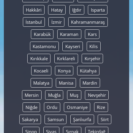
Hakkâri
Hatay
Iğdır
Isparta
İstanbul
İzmir
Kahramanmaraş
Karabük
Karaman
Kars
Kastamonu
Kayseri
Kilis
Kırıkkale
Kırklareli
Kırşehir
Kocaeli
Konya
Kütahya
Malatya
Manisa
Mardin
Mersin
Muğla
Muş
Nevşehir
Niğde
Ordu
Osmaniye
Rize
Sakarya
Samsun
Şanlıurfa
Siirt
Sinop
Sivas
Şırnak
Tekirdağ