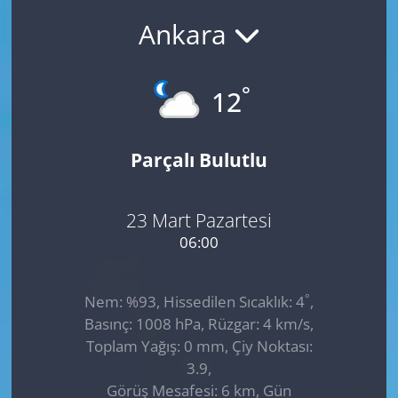
Ankara
GÜNDEM
HABERDE İNSAN
°
12
KÜLTÜR SANAT
Parçalı Bulutlu
MAGAZİN
POLİTİKA
23 Mart Pazartesi
06:00
RESMİ İLANLAR
°
Nem: %93, Hissedilen Sıcaklık: 4
,
SAĞLIK
Basınç: 1008 hPa, Rüzgar: 4 km/s,
Toplam Yağış: 0 mm, Çiy Noktası:
SİYASET
3.9,
Görüş Mesafesi: 6 km, Gün
SPOR