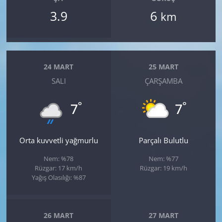
3.9
6
km
24 MART
25 MART
SALI
ÇARŞAMBA
°
°
7
7
Orta kuvvetli yağmurlu
Parçalı Bulutlu
Nem: %78
Nem: %77
Rüzgar: 17 km/h
Rüzgar: 19 km/h
Yağış Olasılığı: %87
26 MART
27 MART