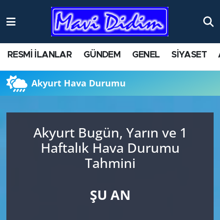
ANTİK YERLER
Nöbetçi Eczaneler
RESMİ İLANLAR
GÜNDEM
GENEL
SİYASET
ASAYİŞ
Hava Durumu
Akyurt Hava Durumu
AYDIN
Namaz Vakitleri
BİLİM VE TEKNOLOJİ
Trafik Durumu
Akyurt Bugün, Yarın ve 1
ÇEVRE
Süper Lig Puan Durumu ve Fikstür
Haftalık Hava Durumu
Tahmini
EĞİTİM
Tüm Manşetler
EKONOMİ
Son Dakika Haberleri
ŞU AN
GENEL
Haber Arşivi