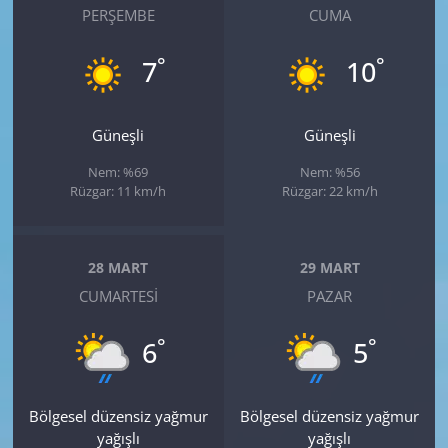
PERŞEMBE
CUMA
°
°
7
10
Güneşli
Güneşli
Nem: %69
Nem: %56
Rüzgar: 11 km/h
Rüzgar: 22 km/h
28 MART
29 MART
CUMARTESI
PAZAR
°
°
6
5
Bölgesel düzensiz yağmur
Bölgesel düzensiz yağmur
yağışlı
yağışlı