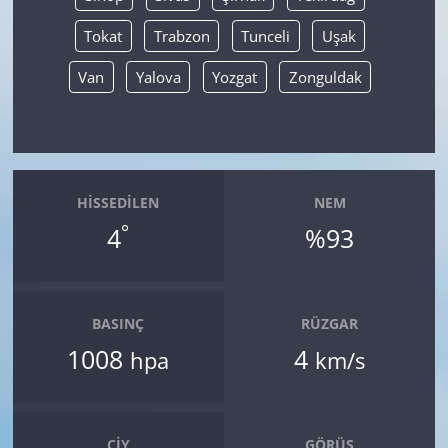
Tokat
Trabzon
Tunceli
Uşak
Van
Yalova
Yozgat
Zonguldak
HISSEDILEN
NEM
°
4
%93
BASINÇ
RÜZGAR
1008
4
hpa
km/s
ÇIY
GÖRÜŞ