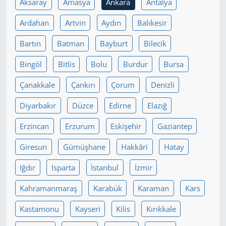
Aksaray
Amasya
Ankara
Antalya
Yerel
Ardahan
Artvin
Aydın
Balıkesir
Bartın
Batman
Bayburt
Bilecik
Bingöl
Bitlis
Bolu
Burdur
Bursa
Çanakkale
Çankırı
Çorum
Denizli
Diyarbakır
Düzce
Edirne
Elazığ
Erzincan
Erzurum
Eskişehir
Gaziantep
Giresun
Gümüşhane
Hakkâri
Hatay
Iğdır
Isparta
İstanbul
İzmir
Kahramanmaraş
Karabük
Karaman
Kars
Kastamonu
Kayseri
Kilis
Kırıkkale