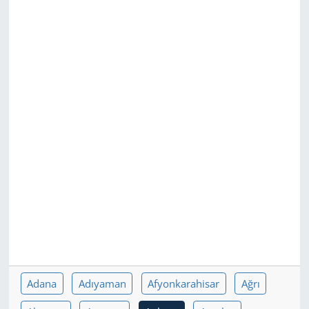
GÜNDEM
HABERDE İNSAN
KÜLTÜR SANAT
MAGAZİN
POLİTİKA
RESMİ İLANLAR
SAĞLIK
SİYASET
Adana
Adıyaman
Afyonkarahisar
Ağrı
SPOR