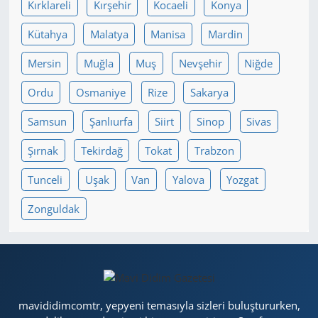
Kırklareli
Kırşehir
Kocaeli
Konya
Kütahya
Malatya
Manisa
Mardin
Mersin
Muğla
Muş
Nevşehir
Niğde
Ordu
Osmaniye
Rize
Sakarya
Samsun
Şanlıurfa
Siirt
Sinop
Sivas
Şırnak
Tekirdağ
Tokat
Trabzon
Tunceli
Uşak
Van
Yalova
Yozgat
Zonguldak
mavididimcomtr, yepyeni temasıyla sizleri buluştururken,