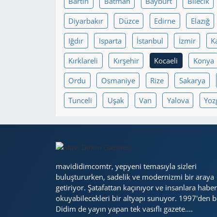
Bartın
Batman
Bayburt
Bilecik
Diyarbakır
Düzce
Edirne
Elazığ
Yerel
Iğdır
Isparta
İstanbul
İzmir
K
Kırklareli
Kırşehir
Kocaeli
Konya
Ordu
Osmaniye
Rize
Sakarya
Tunceli
Uşak
Van
Yalova
Yoz
mavididimcomtr, yepyeni temasıyla sizleri
buluştururken, sadelik ve modernizmi bir araya
getiriyor. Şatafattan kaçınıyor ve insanlara haber
okuyabilecekleri bir altyapı sunuyor. 1997'den b
Didim de yayın yapan tek vasıflı gazete....