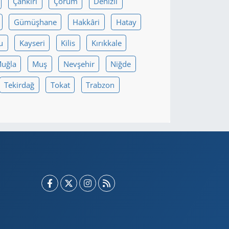
Çankırı
Çorum
Denizli
Gümüşhane
Hakkâri
Hatay
u
Kayseri
Kilis
Kırıkkale
uğla
Muş
Nevşehir
Niğde
Tekirdağ
Tokat
Trabzon