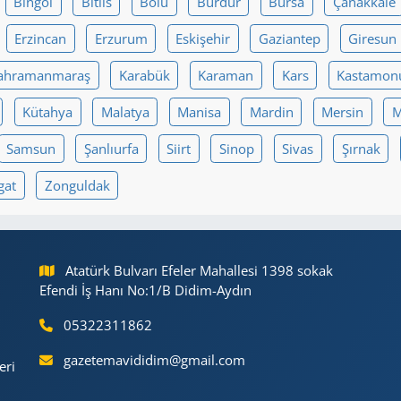
Bingöl
Bitlis
Bolu
Burdur
Bursa
Çanakkale
Erzincan
Erzurum
Eskişehir
Gaziantep
Giresun
ahramanmaraş
Karabük
Karaman
Kars
Kastamon
Kütahya
Malatya
Manisa
Mardin
Mersin
M
Samsun
Şanlıurfa
Siirt
Sinop
Sivas
Şırnak
gat
Zonguldak
Atatürk Bulvarı Efeler Mahallesi 1398 sokak
Efendi İş Hanı No:1/B Didim-Aydın
05322311862
gazetemavididim@gmail.com
eri