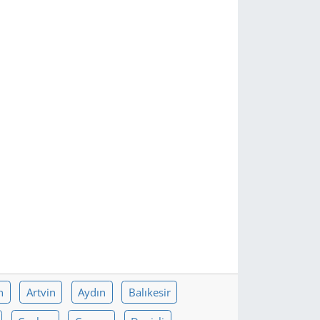
n
Artvin
Aydın
Balıkesir