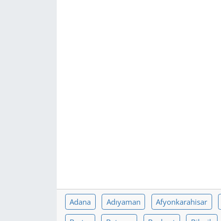
GÜNDEM
HABERDE İNSAN
KÜLTÜR SANAT
MAGAZİN
POLİTİKA
RESMİ İLANLAR
SAĞLIK
SİYASET
Adana
Adıyaman
Afyonkarahisar
SPOR