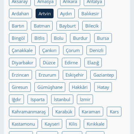
Aksaray
Amasya
Ankara
Antalya
Yerel
Ardahan
Artvin
Aydın
Balıkesir
Bartın
Batman
Bayburt
Bilecik
Bingöl
Bitlis
Bolu
Burdur
Bursa
Çanakkale
Çankırı
Çorum
Denizli
Diyarbakır
Düzce
Edirne
Elazığ
Erzincan
Erzurum
Eskişehir
Gaziantep
Giresun
Gümüşhane
Hakkâri
Hatay
Iğdır
Isparta
İstanbul
İzmir
Kahramanmaraş
Karabük
Karaman
Kars
Kastamonu
Kayseri
Kilis
Kırıkkale