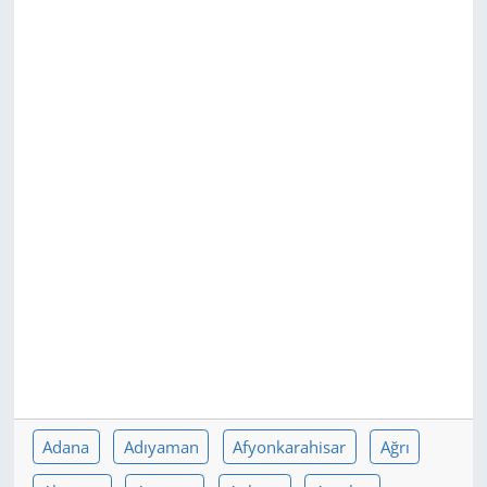
GÜNDEM
HABERDE İNSAN
KÜLTÜR SANAT
MAGAZİN
POLİTİKA
RESMİ İLANLAR
SAĞLIK
SİYASET
Adana
Adıyaman
Afyonkarahisar
Ağrı
SPOR