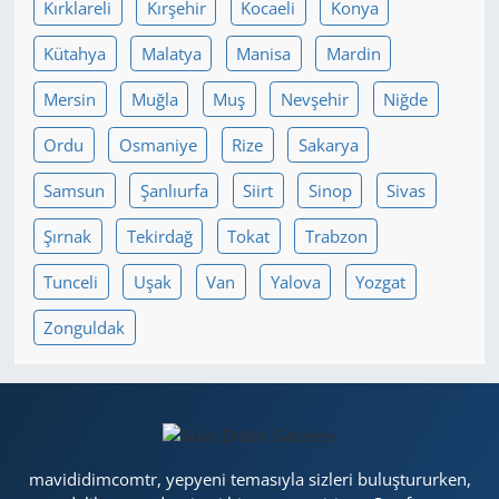
Kırklareli
Kırşehir
Kocaeli
Konya
Kütahya
Malatya
Manisa
Mardin
Mersin
Muğla
Muş
Nevşehir
Niğde
Ordu
Osmaniye
Rize
Sakarya
Samsun
Şanlıurfa
Siirt
Sinop
Sivas
Şırnak
Tekirdağ
Tokat
Trabzon
Tunceli
Uşak
Van
Yalova
Yozgat
Zonguldak
mavididimcomtr, yepyeni temasıyla sizleri buluştururken,