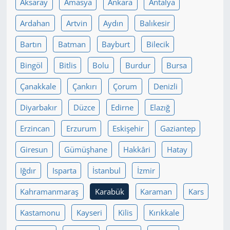
Aksaray
Amasya
Ankara
Antalya
Yerel
Ardahan
Artvin
Aydın
Balıkesir
Bartın
Batman
Bayburt
Bilecik
Bingöl
Bitlis
Bolu
Burdur
Bursa
Çanakkale
Çankırı
Çorum
Denizli
Diyarbakır
Düzce
Edirne
Elazığ
Erzincan
Erzurum
Eskişehir
Gaziantep
Giresun
Gümüşhane
Hakkâri
Hatay
Iğdır
Isparta
İstanbul
İzmir
Kahramanmaraş
Karabük
Karaman
Kars
Kastamonu
Kayseri
Kilis
Kırıkkale