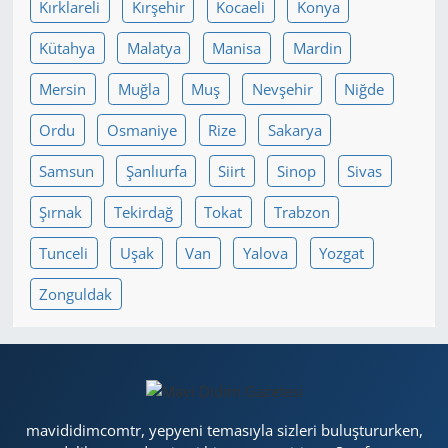
Kırklareli
Kırşehir
Kocaeli
Konya
Kütahya
Malatya
Manisa
Mardin
Mersin
Muğla
Muş
Nevşehir
Niğde
Ordu
Osmaniye
Rize
Sakarya
Samsun
Şanlıurfa
Siirt
Sinop
Sivas
Şırnak
Tekirdağ
Tokat
Trabzon
Tunceli
Uşak
Van
Yalova
Yozgat
Zonguldak
mavididimcomtr, yepyeni temasıyla sizleri buluştururken,