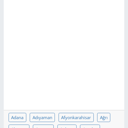
GÜNDEM
HABERDE İNSAN
KÜLTÜR SANAT
MAGAZİN
POLİTİKA
RESMİ İLANLAR
SAĞLIK
SİYASET
Adana
Adıyaman
Afyonkarahisar
Ağrı
SPOR