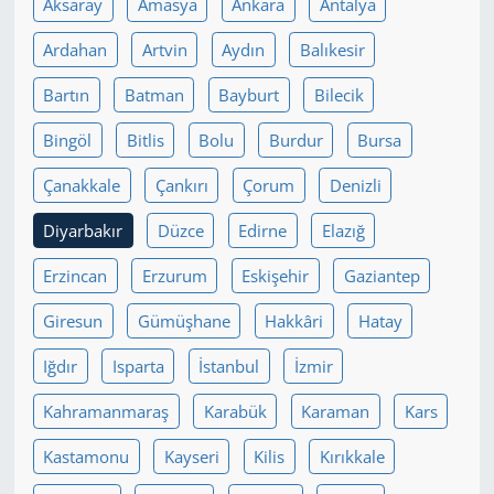
Aksaray
Amasya
Ankara
Antalya
Yerel
Ardahan
Artvin
Aydın
Balıkesir
Bartın
Batman
Bayburt
Bilecik
Bingöl
Bitlis
Bolu
Burdur
Bursa
Çanakkale
Çankırı
Çorum
Denizli
Diyarbakır
Düzce
Edirne
Elazığ
Erzincan
Erzurum
Eskişehir
Gaziantep
Giresun
Gümüşhane
Hakkâri
Hatay
Iğdır
Isparta
İstanbul
İzmir
Kahramanmaraş
Karabük
Karaman
Kars
Kastamonu
Kayseri
Kilis
Kırıkkale