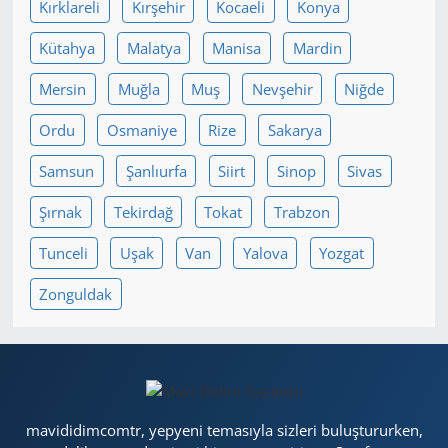
Kırklareli
Kırşehir
Kocaeli
Konya
Kütahya
Malatya
Manisa
Mardin
Mersin
Muğla
Muş
Nevşehir
Niğde
Ordu
Osmaniye
Rize
Sakarya
Samsun
Şanlıurfa
Siirt
Sinop
Sivas
Şırnak
Tekirdağ
Tokat
Trabzon
Tunceli
Uşak
Van
Yalova
Yozgat
Zonguldak
mavididimcomtr, yepyeni temasıyla sizleri buluştururken,