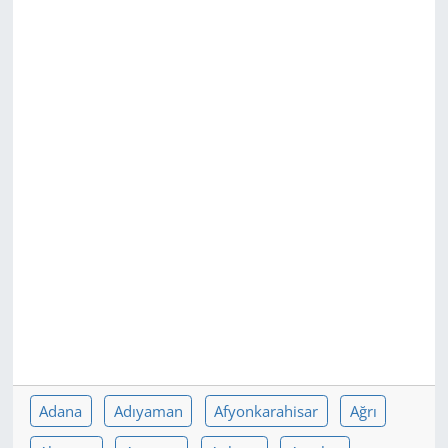
GÜNDEM
HABERDE İNSAN
KÜLTÜR SANAT
MAGAZİN
POLİTİKA
RESMİ İLANLAR
SAĞLIK
SİYASET
Adana
Adıyaman
Afyonkarahisar
Ağrı
SPOR