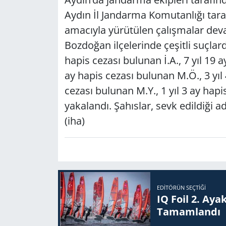
Aydın İl Jandarma Komutanlığı tara
Yerel
amacıyla yürütülen çalışmalar devam
Bozdoğan ilçelerinde çeşitli suçla
hapis cezası bulunan İ.A., 7 yıl 19 a
ay hapis cezası bulunan M.Ö., 3 yıl 
cezası bulunan M.Y., 1 yıl 3 ay hapi
yakalandı. Şahıslar, sevk edildiği 
(iha)
EDITÖRÜN SEÇTIĞI
IQ Foil 2. Ayak
Ta­mam­lan­dı