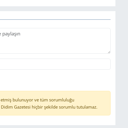
 etmiş bulunuyor ve tüm sorumluluğu
Didim Gazetesi hiçbir şekilde sorumlu tutulamaz.