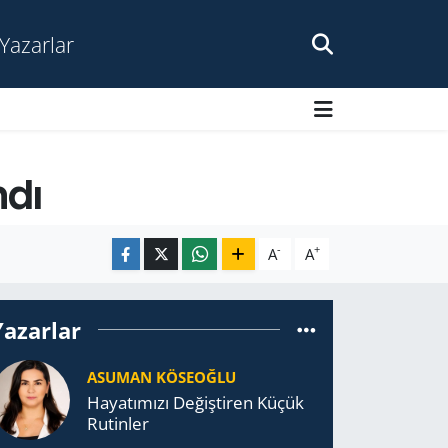
Yazarlar
ndı
-
+
A
A
Yazarlar
ASUMAN KÖSEOĞLU
Ha­ya­tı­mı­zı De­ğiş­ti­ren Küçük
Ru­tin­ler