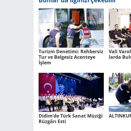
Tu­rizm De­ne­ti­mi: Reh­ber­siz
Vali Varo
Tur ve Bel­ge­siz Acen­te­ye
lar­da Bu­
İşlem
Didim’de Türk Sanat Mü­zi­ği
AL­TIN­K
Rüz­gâ­rı Esti