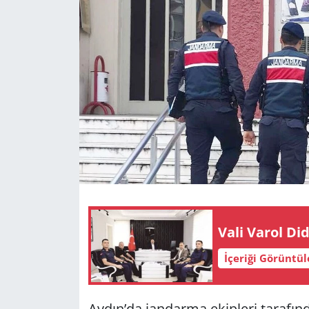
GÜNDEM
HABERDE İNSAN
KÜLTÜR SANAT
MAGAZİN
POLİTİKA
RESMİ İLANLAR
Vali Varol Did
SAĞLIK
İçeriği Görüntü
SİYASET
SPOR
Aydın’da jandarma ekipleri tarafın