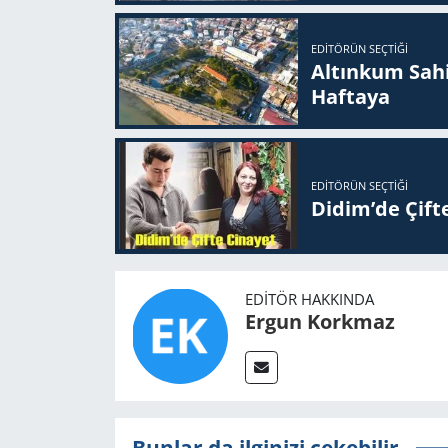
EDITÖRÜN SEÇTIĞI
Altınkum Sahil
Haftaya
EDITÖRÜN SEÇTIĞI
Didim’de Çifte
EDITÖR HAKKINDA
Ergun Korkmaz
Bunlar da ilginizi çekebilir