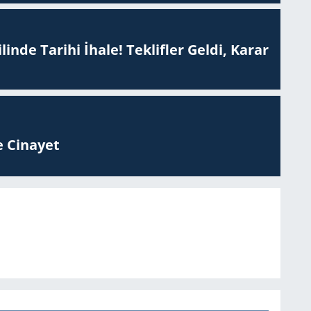
inde Tarihi İhale! Teklifler Geldi, Karar
 Ci­na­yet