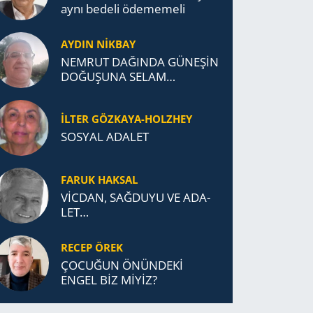
aynı be­de­li öde­me­me­li
AYDIN NİKBAY
NEMRUT DAĞINDA GÜNEŞİN
DOĞUŞUNA SELAM
DURDUK..
İLTER GÖZKAYA-HOLZHEY
SOSYAL ADALET
FARUK HAKSAL
VİCDAN, SAĞ­DU­YU VE ADA­
LET…
RECEP ÖREK
ÇOCUĞUN ÖNÜNDEKİ
ENGEL BİZ MİYİZ?