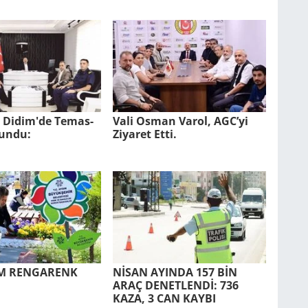
l Didim'de Te­mas­
Vali Osman Varol, AGC’yi
lun­du:
Ziyaret Etti.
UM REN­GA­RENK
NİSAN AYIN­DA 157 BİN
ARAÇ DE­NET­LENDİ: 736
KAZA, 3 CAN KAYBI