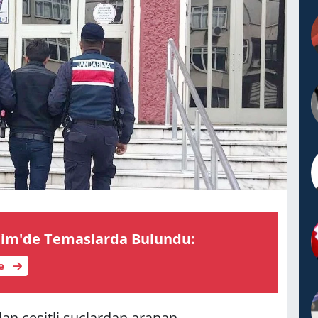
im'de Te­mas­lar­da Bu­lun­du:
le
dan çeşitli suçlardan aranan