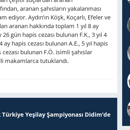
fından, aranan şahısların yakalanması
 ediyor. Aydın’ın Köşk, Koçarlı, Efeler ve
rdan aranan hakkında toplam 1 yıl 8 ay
y 26 gün hapis cezası bulunan F.K., 3 yıl 4
4 ay hapis cezası bulunan A.E., 5 yıl hapis
s cezası bulunan F.Ö. isimli şahıslar
adli makamlarca tutuklandı.
 Tür­ki­ye Ye­şi­lay Şam­pi­yo­na­sı Didim’de