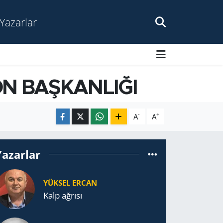
Yazarlar
ON BAŞKANLIĞI
-
+
A
A
Yazarlar
YÜKSEL ERCAN
Kalp ağrısı