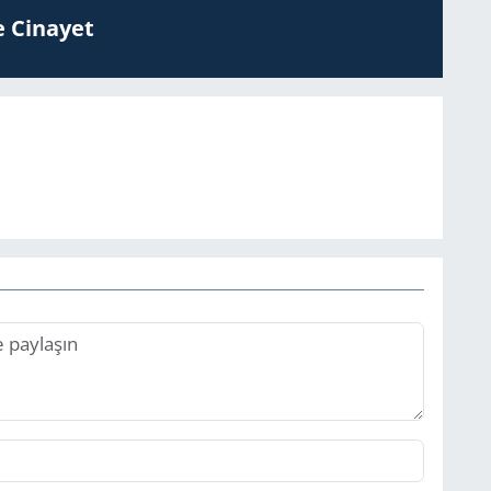
 Ci­na­yet