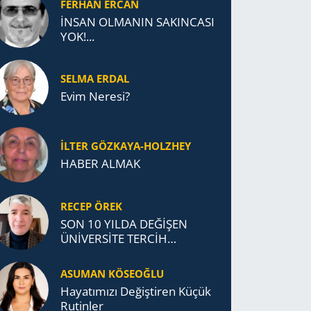
FERHAN ERCAN
İNSAN OLMANIN SAKINCASI
YOK!...
SELMA ERDAL
Evim Neresi?
İLTER GÖZKAYA-HOLZHEY
HABER ALMAK
RECEP ÖREK
SON 10 YILDA DEĞİŞEN
ÜNİVERSİTE TERCİH
DAVRANIŞLARI
ASUMAN KÖSEOĞLU
Ha­ya­tı­mı­zı De­ğiş­ti­ren Küçük
Ru­tin­ler