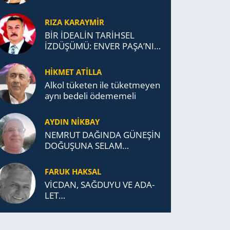
RIZA KARAYMIR
BİR İDEALİN TARİHSEL
İZDÜŞÜMÜ: ENVER PAŞA’NIN
TÜRKİSTAN MÜCADELESİ VE
TÜRK DEVLETLERİ
HİKMET ATİLLA
TEŞKİLATI’NA UZANAN
Alkol tü­ke­ten ile tü­ket­me­yen
MİRASI
aynı be­de­li öde­me­me­li
AYDIN NİKBAY
NEMRUT DAĞINDA GÜNEŞİN
DOĞUŞUNA SELAM
DURDUK..
FARUK HAKSAL
VİCDAN, SAĞ­DU­YU VE ADA­
LET…