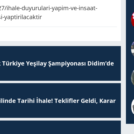
27/ihale-duyurulari-yapim-ve-insaat-
-yaptirilacaktir
 Tür­ki­ye Ye­şi­lay Şam­pi­yo­na­sı Didim’de
inde Tarihi İhale! Teklifler Geldi, Karar