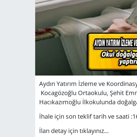
GÜNDEM
HABERDE İNSAN
KÜLTÜR SANAT
MAGAZİN
POLİTİKA
Aydın Yatırım İzleme ve Koordinasy
RESMİ İLANLAR
Kocagözoğlu Ortaokulu, Şehit Emr
Hacıkazımoğlu İlkokulunda doğalga
SAĞLIK
İhale için son teklif tarih ve saati :
SİYASET
İlan detay için tıklayınız…
SPOR