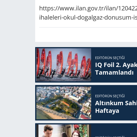
https://www.ilan.gov.tr/ilan/12042
Yerel
ihaleleri-okul-dogalgaz-donusum-isi
EDITÖRÜN SEÇTIĞI
IQ Foil 2. Ayak
Ta­mam­lan­dı
EDITÖRÜN SEÇTIĞI
Altınkum Sahil
Haftaya