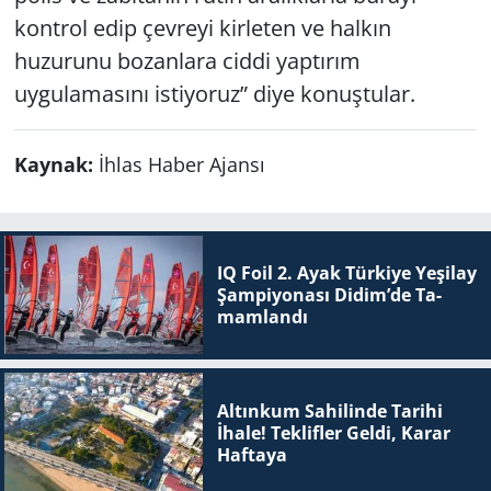
kontrol edip çevreyi kirleten ve halkın
huzurunu bozanlara ciddi yaptırım
uygulamasını istiyoruz” diye konuştular.
Kaynak:
İhlas Haber Ajansı
IQ Foil 2. Ayak Tür­ki­ye Ye­şi­lay
Şam­pi­yo­na­sı Didim’de Ta­
mam­lan­dı
Altınkum Sahilinde Tarihi
İhale! Teklifler Geldi, Karar
Haftaya