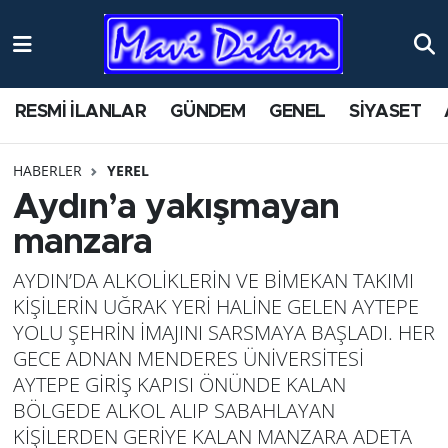
ANTİK YERLER
Nöbetçi Eczaneler
RESMİ İLANLAR
GÜNDEM
GENEL
SİYASET
ASAYİŞ
Hava Durumu
HABERLER
YEREL
AYDIN
Namaz Vakitleri
Aydın’a yakışmayan
BİLİM VE TEKNOLOJİ
Trafik Durumu
manzara
AYDIN’DA ALKOLİKLERİN VE BİMEKAN TAKIMI
ÇEVRE
Süper Lig Puan Durumu ve Fikstür
KİŞİLERİN UĞRAK YERİ HALİNE GELEN AYTEPE
EĞİTİM
Tüm Manşetler
YOLU ŞEHRİN İMAJINI SARSMAYA BAŞLADI. HER
GECE ADNAN MENDERES ÜNİVERSİTESİ
EKONOMİ
Son Dakika Haberleri
AYTEPE GİRİŞ KAPISI ÖNÜNDE KALAN
BÖLGEDE ALKOL ALIP SABAHLAYAN
GENEL
Haber Arşivi
KİŞİLERDEN GERİYE KALAN MANZARA ADETA