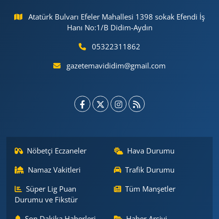
Atatürk Bulvarı Efeler Mahallesi 1398 sokak Efendi İş
Hanı No:1/B Didim-Aydın
05322311862
gazetemavididim@gmail.com
Nöbetçi Eczaneler
Hava Durumu
Namaz Vakitleri
Trafik Durumu
Süper Lig Puan
Tüm Manşetler
Durumu ve Fikstür
Son Dakika Haberleri
Haber Arşivi