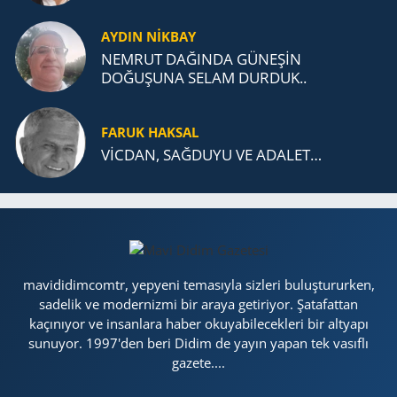
AYDIN NİKBAY
NEMRUT DAĞINDA GÜNEŞİN
DOĞUŞUNA SELAM DURDUK..
FARUK HAKSAL
VİCDAN, SAĞ­DU­YU VE ADA­LET…
mavididimcomtr, yepyeni temasıyla sizleri buluştururken,
sadelik ve modernizmi bir araya getiriyor. Şatafattan
kaçınıyor ve insanlara haber okuyabilecekleri bir altyapı
sunuyor. 1997'den beri Didim de yayın yapan tek vasıflı
gazete....