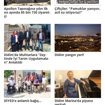
Apol­lon Ta­pı­na­ğına yılın ilk
Çift­çi­ler: "Pa­muk­lar ya­nı­yor,
on ayın­da 85 bin 730 zi­ya­ret­
acil su is­ti­yo­ruz!"
çi
Didim’de Muh­tar­la­ra “Zey­
Didim yangın yeri!
tin­de İyi Tarım Uy­gu­la­ma­la­
rı” An­la­tıl­dı
DİYED’e anlamlı bağış…
Didim Marina’da piyano
resitali