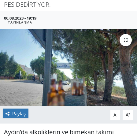
PES DEDİRTİYOR.
GÜNDEM
06.08.2023 - 19:19
YAYINLANMA
HABERDE İNSAN
KÜLTÜR SANAT
MAGAZİN
POLİTİKA
RESMİ İLANLAR
SAĞLIK
Paylaş
-
+
A
A
SİYASET
Aydın’da alkoliklerin ve bimekan takımı
SPOR