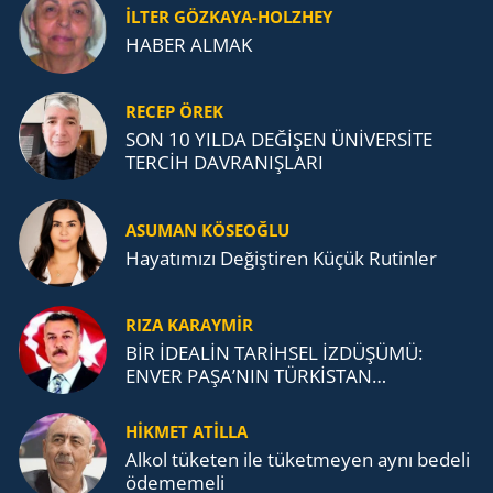
İLTER GÖZKAYA-HOLZHEY
HABER ALMAK
RECEP ÖREK
SON 10 YILDA DEĞİŞEN ÜNİVERSİTE
TERCİH DAVRANIŞLARI
ASUMAN KÖSEOĞLU
Ha­ya­tı­mı­zı De­ğiş­ti­ren Küçük Ru­tin­ler
RIZA KARAYMIR
BİR İDEALİN TARİHSEL İZDÜŞÜMÜ:
ENVER PAŞA’NIN TÜRKİSTAN
MÜCADELESİ VE TÜRK DEVLETLERİ
TEŞKİLATI’NA UZANAN MİRASI
HİKMET ATİLLA
Alkol tü­ke­ten ile tü­ket­me­yen aynı be­de­li
öde­me­me­li