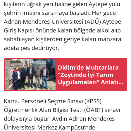
kişilerin uğrak yeri haline gelen Aytepe yolu
şehrin imajını sarsmaya başladı. Her gece
Yerel
Adnan Menderes Üniversitesi (ADÜ) Aytepe
Giriş Kapısı önünde kalan bölgede alkol alıp
sabahlayan kişilerden geriye kalan manzara
adeta pes dedirtiyor.
Didim’de Muh­tar­la­ra
“Zey­tin­de İyi Tarım
Uy­gu­la­ma­la­rı” An­la­tıl­
dı
Kamu Personeli Seçme Sınavı (KPSS)
Öğretmenlik Alan Bilgisi Testi (ÖABT) sınavı
dolayısıyla bugün Aydın Adnan Menderes
Üniversitesi Merkez Kampüsü’nde