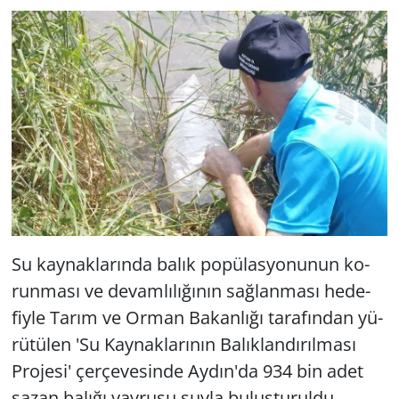
Yerel
Su kay­nak­la­rın­da balık po­pü­las­yo­nu­nun ko­
run­ma­sı ve de­vam­lı­lı­ğı­nın sağ­lan­ma­sı he­de­
fiy­le Tarım ve Orman Ba­kan­lı­ğı ta­ra­fın­dan yü­
rü­tü­len 'Su Kay­nak­la­rı­nın Ba­lık­lan­dı­rıl­ma­sı
Pro­je­si' çer­çe­ve­sin­de Aydın'da 934 bin adet
sazan ba­lı­ğı yav­ru­su suyla bu­luş­tu­rul­du.