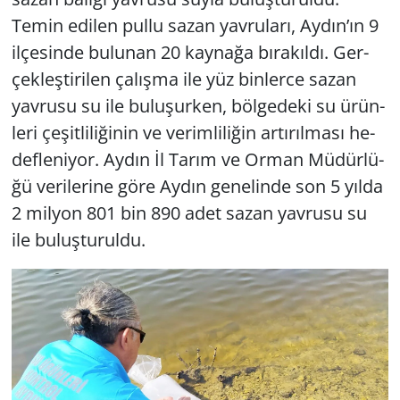
Temin edi­len pullu sazan yav­ru­la­rı, Aydın’ın 9
il­çe­sin­de bu­lu­nan 20 kay­na­ğa bı­ra­kıl­dı. Ger­
çek­leş­ti­ri­len ça­lış­ma ile yüz bin­ler­ce sazan
yav­ru­su su ile bu­lu­şur­ken, böl­ge­de­ki su ürün­
le­ri çe­şit­li­li­ği­nin ve ve­rim­li­li­ğin ar­tı­rıl­ma­sı he­
def­le­ni­yor. Aydın İl Tarım ve Orman Mü­dür­lü­
ğü ve­ri­le­ri­ne göre Aydın ge­ne­lin­de son 5 yılda
2 mil­yon 801 bin 890 adet sazan yav­ru­su su
ile bu­luş­tu­rul­du.