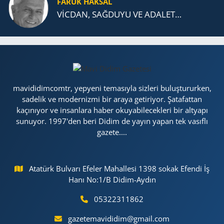
FARUK HAKSAL
VİCDAN, SAĞ­DU­YU VE ADA­LET…
mavididimcomtr, yepyeni temasıyla sizleri buluştururken,
sadelik ve modernizmi bir araya getiriyor. Şatafattan
kaçınıyor ve insanlara haber okuyabilecekleri bir altyapı
sunuyor. 1997'den beri Didim de yayın yapan tek vasıflı
gazete....
Atatürk Bulvarı Efeler Mahallesi 1398 sokak Efendi İş
Hanı No:1/B Didim-Aydın
05322311862
gazetemavididim@gmail.com