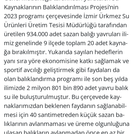
Kay­nak­la­rı­nın Ba­lık­lan­dı­rıl­ma­sı Pro­je­si’nin
2023 prog­ra­mı çer­çe­ve­sin­de İzmir Ürk­mez Su
Ürün­le­ri Üre­tim Te­si­si Mü­dür­lü­ğü ta­ra­fın­dan
üre­ti­len 934.000 adet sazan ba­lı­ğı yav­ru­la­rı ili­
miz ge­ne­lin­de 9 il­çe­de top­lam 20 adet kay­na­
ğa bı­ra­kıl­mış­tır. Yu­ka­rı­da sa­yı­lan he­def­le­rin
yanı sıra yöre eko­no­mi­si­ne katkı sağ­la­mak ve
spor­tif av­cı­lı­ğı ge­liş­tir­mek gibi fay­da­la­rı da
olan ba­lık­lan­dır­ma prog­ra­mı ile son beş yılda
ili­miz­de 2 mil­yon 801 bin 890 adet yavru balık
su ile bu­luş­tu­rul­muş­tur. Bu çer­çe­ve­de kay­
nak­la­rı­mız­dan bek­le­nen fay­da­nın sağ­la­na­bil­
me­si için 40 san­ti­met­re­den küçük sazan ba­
lık­la­rı­nın av­lan­ma­ma­sı ve üreme ol­gun­lu­ğu­na
ula­şan ba­lık­la­rın av­lan­ma­dan önce en az bir