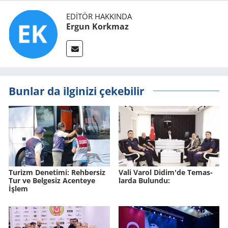
EDITÖR HAKKINDA
Ergun Korkmaz
Bunlar da ilginizi çekebilir
Tu­rizm De­ne­ti­mi: Reh­ber­siz
Vali Varol Didim'de Te­mas­
Tur ve Bel­ge­siz Acen­te­ye
lar­da Bu­lun­du:
İşlem