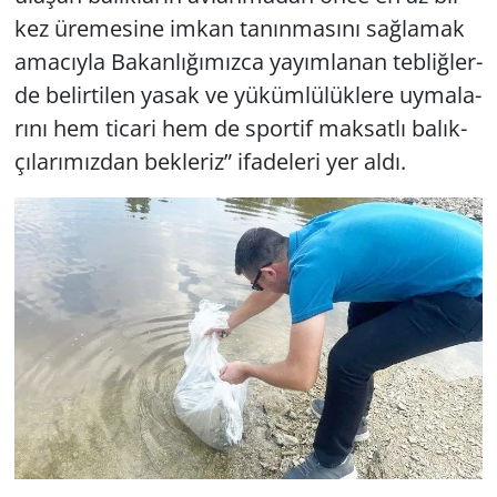
kez üre­me­si­ne imkan ta­nın­ma­sı­nı sağ­la­mak
ama­cıy­la Ba­kan­lı­ğı­mız­ca ya­yım­la­nan teb­liğ­ler­
de be­lir­ti­len yasak ve yü­küm­lü­lük­le­re uy­ma­la­
rı­nı hem ti­ca­ri hem de spor­tif mak­sat­lı ba­lık­
çı­la­rı­mız­dan bek­le­riz” ifa­de­le­ri yer aldı.