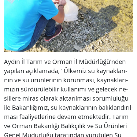
Aydın İl Tarım ve Orman İl Mü­dür­lü­ğü'nden
ya­pı­lan açık­la­ma­da, "Ül­ke­miz su kay­nak­la­rı­
nın ve su ürün­le­ri­nin ko­run­ma­sı, kay­nak­la­rı­
mı­zın sür­dü­rü­le­bi­lir kul­la­nı­mı ve ge­lecek ne­
sil­le­re miras ola­rak ak­ta­rıl­ma­sı so­rum­lu­lu­ğu
ile Ba­kan­lı­ğı­mız, su kay­nak­la­rı­nın ba­lık­lan­dı­rıl­
ma­sı fa­ali­yet­le­ri­ne devam et­mek­te­dir. Tarım
ve Orman Ba­kan­lı­ğı Ba­lık­çı­lık ve Su Ürün­le­ri
Genel Mü­dür­lü­ğü ta­ra­fın­dan yü­rü­tü­len Su