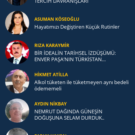
TERCİH DAVRANIŞLARI
ASUMAN KÖSEOĞLU
Ha­ya­tı­mı­zı De­ğiş­ti­ren Küçük Ru­tin­ler
RIZA KARAYMIR
BİR İDEALİN TARİHSEL İZDÜŞÜMÜ:
ENVER PAŞA’NIN TÜRKİSTAN
MÜCADELESİ VE TÜRK DEVLETLERİ
TEŞKİLATI’NA UZANAN MİRASI
HİKMET ATİLLA
Alkol tü­ke­ten ile tü­ket­me­yen aynı be­de­li
öde­me­me­li
AYDIN NİKBAY
NEMRUT DAĞINDA GÜNEŞİN
DOĞUŞUNA SELAM DURDUK..