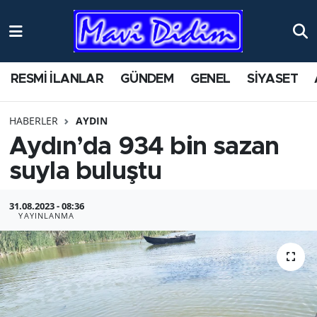
ANTİK YERLER
Nöbetçi Eczaneler
RESMİ İLANLAR
GÜNDEM
GENEL
SİYASET
ASAYİŞ
Hava Durumu
HABERLER
AYDIN
AYDIN
Namaz Vakitleri
Aydın’da 934 bin sazan
BİLİM VE TEKNOLOJİ
Trafik Durumu
suyla bu­luş­tu
ÇEVRE
Süper Lig Puan Durumu ve Fikstür
31.08.2023 - 08:36
YAYINLANMA
EĞİTİM
Tüm Manşetler
EKONOMİ
Son Dakika Haberleri
GENEL
Haber Arşivi