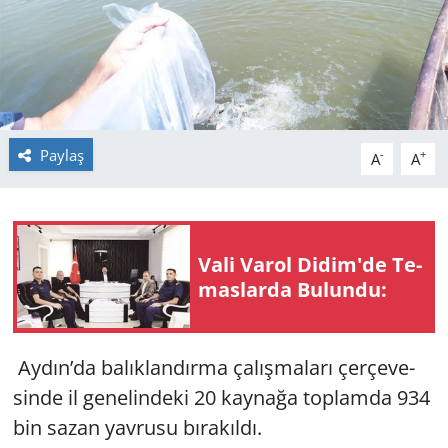
GÜNDEM
HABERDE İNSAN
KÜLTÜR SANAT
Paylaş
-
+
A
A
MAGAZİN
POLİTİKA
Vali Varol Didim'de Te­
mas­lar­da Bu­lun­du:
RESMİ İLANLAR
SAĞLIK
Aydın’da ba­lık­lan­dır­ma ça­lış­ma­la­rı çer­çe­ve­
SİYASET
sin­de il ge­ne­lin­de­ki 20 kay­na­ğa top­lam­da 934
bin sazan yav­ru­su bı­ra­kıl­dı.
SPOR