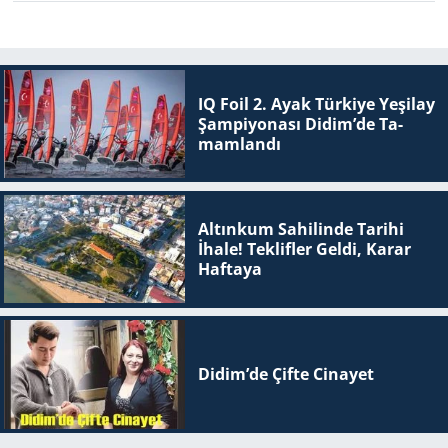
IQ Foil 2. Ayak Tür­ki­ye Ye­şi­lay
Şam­pi­yo­na­sı Didim’de Ta­
mam­lan­dı
Altınkum Sahilinde Tarihi
İhale! Teklifler Geldi, Karar
Haftaya
Didim’de Çifte Ci­na­yet