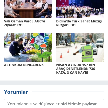
Vali Osman Varol, AGC’yi
Didim’de Türk Sanat Mü­zi­ği
Ziyaret Etti.
Rüz­gâ­rı Esti
AL­TIN­KUM REN­GA­RENK
NİSAN AYIN­DA 157 BİN
ARAÇ DE­NET­LENDİ: 736
KAZA, 3 CAN KAYBI
Yorumlar