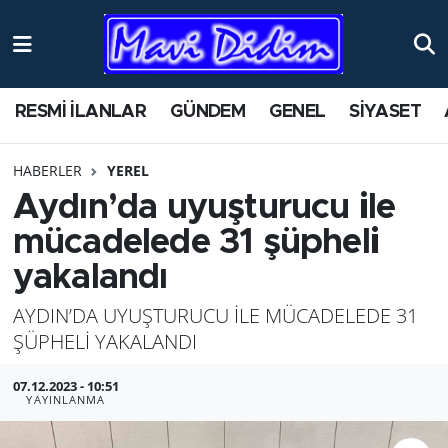
ANTİK YERLER
Nöbetçi Eczaneler
RESMİ İLANLAR
GÜNDEM
GENEL
SİYASET
ASAYİŞ
Hava Durumu
HABERLER
YEREL
AYDIN
Namaz Vakitleri
Aydın’da uyuşturucu ile
BİLİM VE TEKNOLOJİ
Trafik Durumu
mücadelede 31 şüpheli
yakalandı
ÇEVRE
Süper Lig Puan Durumu ve Fikstür
AYDIN’DA UYUŞTURUCU İLE MÜCADELEDE 31
EĞİTİM
Tüm Manşetler
ŞÜPHELİ YAKALANDI
EKONOMİ
Son Dakika Haberleri
07.12.2023 - 10:51
YAYINLANMA
GENEL
Haber Arşivi