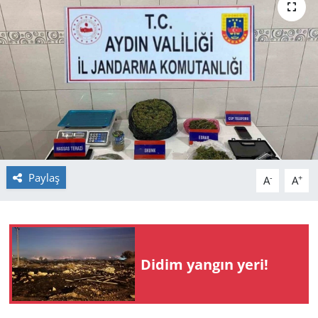
GÜNDEM
HABERDE İNSAN
KÜLTÜR SANAT
MAGAZİN
POLİTİKA
Paylaş
-
+
A
A
RESMİ İLANLAR
SAĞLIK
Didim yangın yeri!
SİYASET
SPOR