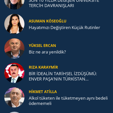
SON 10 YILDA DEĞİŞEN ÜNİVERSİTE
TERCİH DAVRANIŞLARI
ASUMAN KÖSEOĞLU
Ha­ya­tı­mı­zı De­ğiş­ti­ren Küçük Ru­tin­ler
YÜKSEL ERCAN
Biz ne ara yenildik?
RIZA KARAYMIR
BİR İDEALİN TARİHSEL İZDÜŞÜMÜ:
ENVER PAŞA’NIN TÜRKİSTAN
MÜCADELESİ VE TÜRK DEVLETLERİ
TEŞKİLATI’NA UZANAN MİRASI
HİKMET ATİLLA
Alkol tü­ke­ten ile tü­ket­me­yen aynı be­de­li
öde­me­me­li