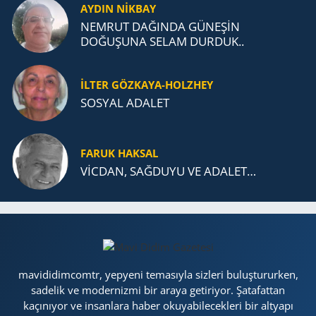
AYDIN NİKBAY
NEMRUT DAĞINDA GÜNEŞİN
DOĞUŞUNA SELAM DURDUK..
İLTER GÖZKAYA-HOLZHEY
SOSYAL ADALET
FARUK HAKSAL
VİCDAN, SAĞ­DU­YU VE ADA­LET…
mavididimcomtr, yepyeni temasıyla sizleri buluştururken,
sadelik ve modernizmi bir araya getiriyor. Şatafattan
kaçınıyor ve insanlara haber okuyabilecekleri bir altyapı