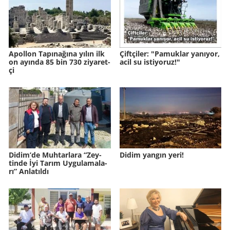
Apol­lon Ta­pı­na­ğına yılın ilk
Çift­çi­ler: "Pa­muk­lar ya­nı­yor,
on ayın­da 85 bin 730 zi­ya­ret­
acil su is­ti­yo­ruz!"
çi
Didim’de Muh­tar­la­ra “Zey­
Didim yangın yeri!
tin­de İyi Tarım Uy­gu­la­ma­la­
rı” An­la­tıl­dı