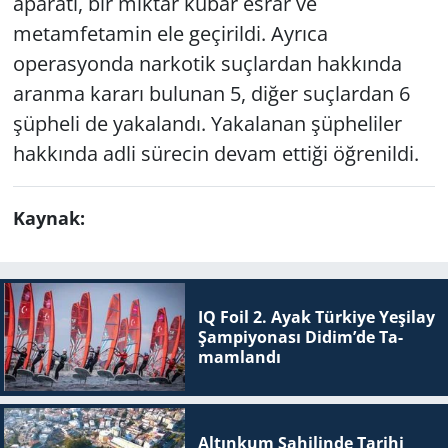
aparatı, bir miktar kubar esrar ve
metamfetamin ele geçirildi. Ayrıca
operasyonda narkotik suçlardan hakkında
aranma kararı bulunan 5, diğer suçlardan 6
şüpheli de yakalandı. Yakalanan şüpheliler
hakkında adli sürecin devam ettiği öğrenildi.
Kaynak:
IQ Foil 2. Ayak Tür­ki­ye Ye­şi­lay
Şam­pi­yo­na­sı Didim’de Ta­
mam­lan­dı
Altınkum Sahilinde Tarihi