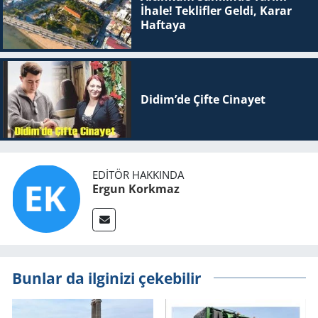
İhale! Teklifler Geldi, Karar
Haftaya
Didim’de Çifte Ci­na­yet
EDITÖR HAKKINDA
Ergun Korkmaz
Bunlar da ilginizi çekebilir