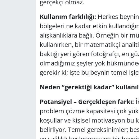
gerçekçi olmaz.
Yerel
Kullanım farklılığı:
Herkes beynini
bölgeleri ne kadar etkin kullandığ
alışkanlıklara bağlı. Örneğin bir m
kullanırken, bir matematikçi analiti
baktığı yeri gören fotoğrafçı, en gü
olmadığımız şeyler yok hükmündedir
gerekir ki; işte bu beynin temel işl
Neden “gerektiği kadar” kullanı
Potansiyel – Gerçekleşen farkı:
İ
problem çözme kapasitesi çok yüks
koşullar ve kişisel motivasyon bu k
belirliyor. Temel gereksinimler; b
ve sağlıklı beslenemeyen bir beynin