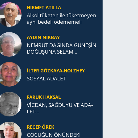
TÜRK DEVLETLERİ
HİKMET ATİLLA
TEŞKİLATI’NA UZANAN
Alkol tü­ke­ten ile tü­ket­me­yen
MİRASI
aynı be­de­li öde­me­me­li
AYDIN NİKBAY
NEMRUT DAĞINDA GÜNEŞİN
DOĞUŞUNA SELAM
DURDUK..
İLTER GÖZKAYA-HOLZHEY
SOSYAL ADALET
FARUK HAKSAL
VİCDAN, SAĞ­DU­YU VE ADA­
LET…
RECEP ÖREK
ÇOCUĞUN ÖNÜNDEKİ