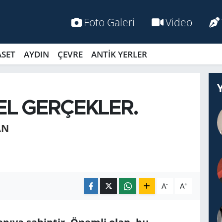
Foto Galeri
Video
ASET
AYDIN
ÇEVRE
ANTİK YERLER
EL GERÇEKLER.
AN
-
+
A
A