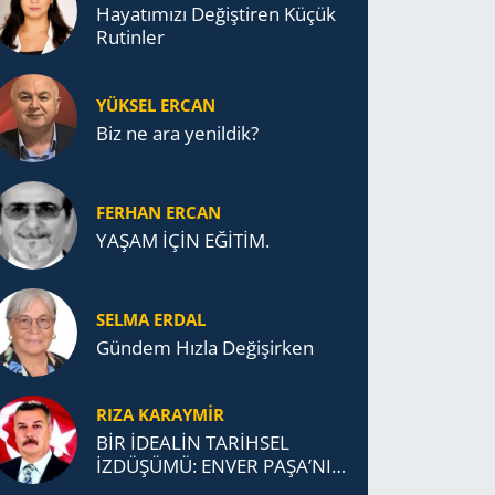
Ha­ya­tı­mı­zı De­ğiş­ti­ren Küçük
Ru­tin­ler
YÜKSEL ERCAN
Biz ne ara yenildik?
FERHAN ERCAN
YAŞAM İÇİN EĞİTİM.
SELMA ERDAL
Gündem Hızla Değişirken
RIZA KARAYMIR
BİR İDEALİN TARİHSEL
İZDÜŞÜMÜ: ENVER PAŞA’NIN
TÜRKİSTAN MÜCADELESİ VE