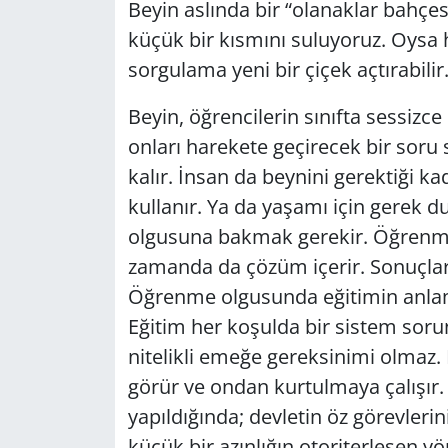
Beyin aslında bir “olanaklar bahçe
küçük bir kısmını suluyoruz. Oysa h
sorgulama yeni bir çiçek açtırabilir
Beyin, öğrencilerin sınıfta sessizce
onları harekete geçirecek bir soru
kalır. İnsan da beynini gerektiği k
kullanır. Ya da yaşamı için gerek 
olgusuna bakmak gerekir. Öğrenme 
zamanda da çözüm içerir. Sonuçlara
Öğrenme olgusunda eğitimin anlam
Eğitim her koşulda bir sistem sor
nitelikli emeğe gereksinimi olmaz.
görür ve ondan kurtulmaya çalışır. 
yapıldığında; devletin öz görevleri
küçük bir azınlığın otoriterleşen yö