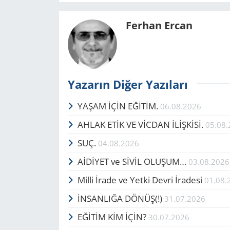
Ferhan Ercan
Yazarın Diğer Yazıları
YAŞAM İÇİN EĞİTİM.
06.08.2026
AHLAK ETİK VE VİCDAN İLİŞKİSİ.
05.08
SUÇ.
04.08.2026
AİDİYET ve SİVİL OLUŞUM…
03.08.2026
Milli İrade ve Yetki Devri İradesi
01.08.
İNSANLIĞA DÖNÜŞ(!)
31.07.2026
EĞİTİM KİM İÇİN?
30.07.2026