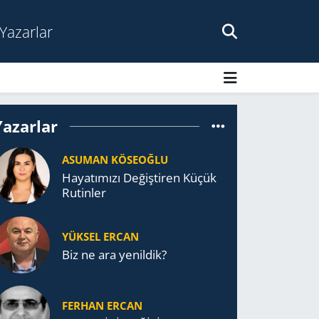
Yazarlar
Yazarlar
ASUMAN KÖSEOĞLU
Ha­ya­tı­mı­zı De­ğiş­ti­ren Küçük
Ru­tin­ler
YÜKSEL ERCAN
Biz ne ara yenildik?
FERHAN ERCAN