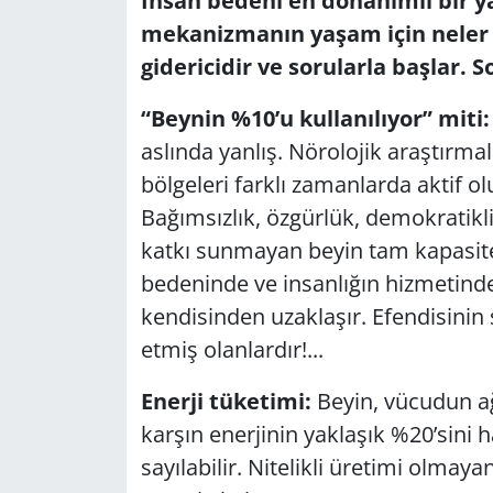
İnsan bedeni en donanımlı bir ya
mekanizmanın yaşam için neler 
GÜNDEM
gidericidir ve sorularla başlar. 
HABERDE İNSAN
“Beynin %10’u kullanılıyor” miti:
aslında yanlış. Nörolojik araştırm
KÜLTÜR SANAT
bölgeleri farklı zamanlarda aktif ol
MAGAZİN
Bağımsızlık, özgürlük, demokratikli
katkı sunmayan beyin tam kapasite
POLİTİKA
bedeninde ve insanlığın hizmetinde
kendisinden uzaklaşır. Efendisinin s
RESMİ İLANLAR
etmiş olanlardır!...
SAĞLIK
Enerji tüketimi:
Beyin, vücudun ağ
karşın enerjinin yaklaşık %20’sini ha
SİYASET
sayılabilir. Nitelikli üretimi olmaya
SPOR