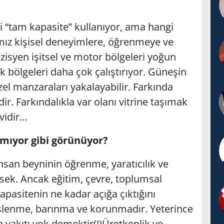
 “tam kapasite” kullanıyor, ama hangi
ımız kişisel deneyimlere, öğrenmeye ve
üzisyen işitsel ve motor bölgeleri yoğun
k bölgeleri daha çok çalıştırıyor. Güneşin
zel manzaraları yakalayabilir. Farkında
. Farkındalıkla var olanı vitrine taşımak
evidir…
lmıyor gibi görünüyor?
nsan beyninin öğrenme, yaratıcılık ve
ek. Ancak eğitim, çevre, toplumsal
apasitenin ne kadar açığa çıktığını
eslenme, barınma ve korunmadır. Yeterince
 yakıtı yok demektir(!)Üretkenlik ve