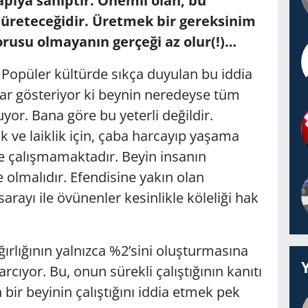
pıya sahiptir. Önemli olan, bu
üreteceğidir. Üretmek bir gereksinim
Sorusu olmayanın gerçeği az olur(!)…
Popüler kültürde sıkça duyulan bu iddia
alar gösteriyor ki beynin neredeyse tüm
uyor. Bana göre bu yeterli değildir.
k ve laiklik için, çaba harcayıp yaşama
 çalışmamaktadır. Beyin insanın
 olmalıdır. Efendisine yakın olan
arayı ile övünenler kesinlikle köleliği hak
ırlığının yalnızca %2’sini oluşturmasına
rcıyor. Bu, onun sürekli çalıştığının kanıtı
n bir beyinin çalıştığını iddia etmek pek