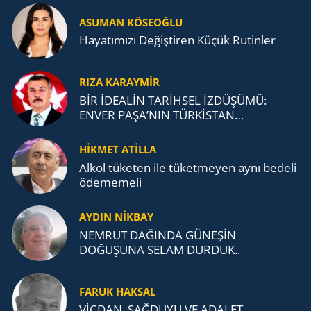
ASUMAN KÖSEOĞLU
Ha­ya­tı­mı­zı De­ğiş­ti­ren Küçük Ru­tin­ler
RIZA KARAYMIR
BİR İDEALİN TARİHSEL İZDÜŞÜMÜ:
ENVER PAŞA’NIN TÜRKİSTAN
MÜCADELESİ VE TÜRK DEVLETLERİ
TEŞKİLATI’NA UZANAN MİRASI
HİKMET ATİLLA
Alkol tü­ke­ten ile tü­ket­me­yen aynı be­de­li
öde­me­me­li
AYDIN NİKBAY
NEMRUT DAĞINDA GÜNEŞİN
DOĞUŞUNA SELAM DURDUK..
FARUK HAKSAL
VİCDAN, SAĞ­DU­YU VE ADA­LET…