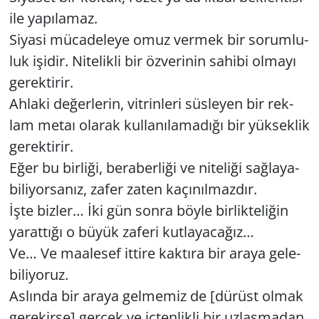
ile ya­pı­la­maz.
Si­ya­si mü­ca­de­le­ye omuz ver­mek bir so­rum­lu­
luk işi­dir. Ni­te­lik­li bir öz­ve­ri­nin sa­hi­bi ol­ma­yı
ge­rek­ti­rir.
Ah­la­ki de­ğer­le­rin, vit­rin­le­ri süs­le­yen bir rek­
lam metaı ola­rak kul­la­nı­la­ma­dı­ğı bir yük­sek­lik
ge­rek­ti­rir.
Eğer bu bir­li­ği, be­ra­ber­li­ği ve ni­te­li­ği sağ­la­ya­
bi­li­yor­sa­nız, zafer zaten ka­çı­nıl­maz­dır.
İşte biz­ler… İki gün sonra böyle bir­lik­te­li­ğin
ya­rat­tı­ğı o büyük za­fe­ri kut­la­ya­ca­ğız…
Ve… Ve ma­ale­sef it­ti­re kak­tı­ra bir araya ge­le­
bi­li­yo­ruz.
As­lın­da bir araya gel­me­miz de [dü­rüst olmak
ge­re­kir­se] ger­çek ve iç­ten­lik­li bir uz­laş­ma­dan