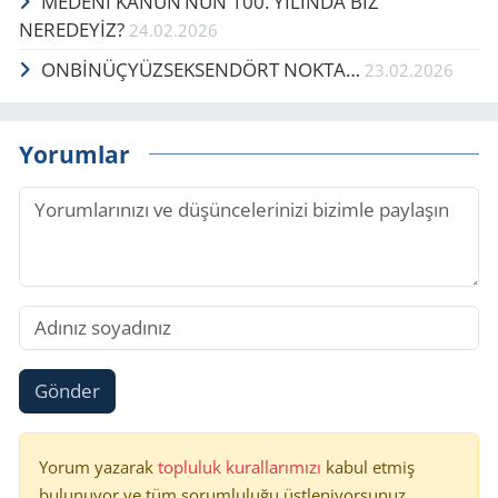
MEDENİ KANUN’NUN 100. YILINDA BİZ
NEREDEYİZ?
24.02.2026
ONBİNÜÇYÜZSEKSENDÖRT NOKTA…
23.02.2026
Yorumlar
Gönder
Yorum yazarak
topluluk kurallarımızı
kabul etmiş
bulunuyor ve tüm sorumluluğu üstleniyorsunuz.