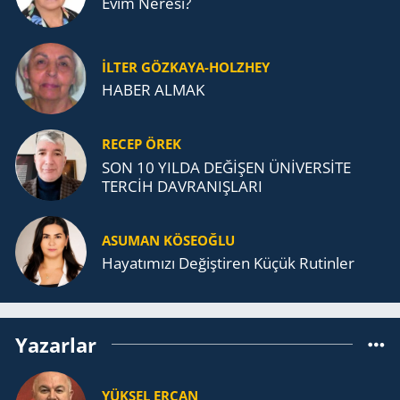
Evim Neresi?
İLTER GÖZKAYA-HOLZHEY
HABER ALMAK
RECEP ÖREK
SON 10 YILDA DEĞİŞEN ÜNİVERSİTE
TERCİH DAVRANIŞLARI
ASUMAN KÖSEOĞLU
Ha­ya­tı­mı­zı De­ğiş­ti­ren Küçük Ru­tin­ler
Yazarlar
YÜKSEL ERCAN