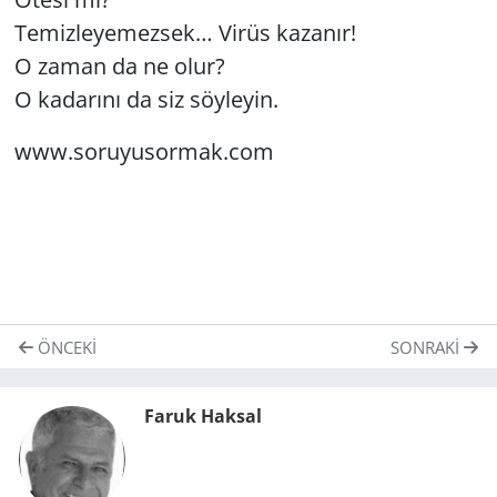
Te­miz­le­ye­mez­sek… Virüs ka­za­nır!
O zaman da ne olur?
O ka­da­rı­nı da siz söy­le­yin.
www.​so­ru­yu­sor­mak.​com
ÖNCEKI
SONRAKI
Faruk Haksal