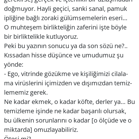
doğ­mu­yor. Hayli ge­çi­ci, sanki sanal, pamuk
ip­li­ği­ne bağlı zo­ra­ki gü­lüm­se­me­le­rin eseri…
O muh­te­şem bir­lik­te­li­ğin za­fe­ri­ni işte böyle
bir bir­lik­te­lik­le kut­lu­yo­ruz.
Peki bu ya­zı­nın so­nu­cu ya da son sözü ne?..
Kıs­sa­dan hisse dü­şün­ce ve umu­du­muz şu
yönde:
- Ego, vit­rin­de gö­zük­me ve ki­şi­li­ği­mi­zi ci­la­la­
ma vi­rüs­le­ri­ni içi­miz­den ve dı­şı­mız­dan te­miz­
le­me­miz gerek.
Ne kadar ekmek, o kadar köfte, der­ler ya… Bu
te­miz­le­me işin­de ne kadar ba­şa­rı­lı olur­sak,
bu ül­ke­nin so­run­la­rı­nı o kadar [o öl­çü­de ve o
mik­tar­da] omuz­la­ya­bi­li­riz.
Ötesi mi?