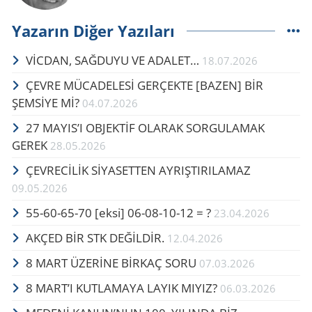
Yazarın Diğer Yazıları
VİCDAN, SAĞ­DU­YU VE ADA­LET…
18.07.2026
ÇEVRE MÜCADELESİ GERÇEKTE ​​​​​​​[BAZEN] BİR
ŞEMSİYE Mİ?
04.07.2026
27 MAYIS’I OB­JEKTİF OLA­RAK SOR­GU­LA­MAK
GEREK
28.05.2026
ÇEVRECİLİK SİYASETTEN AYRIŞTIRILAMAZ
09.05.2026
55-60-65-70 [eksi] 06-08-10-12 = ?
23.04.2026
AKÇED BİR STK DEĞİLDİR.
12.04.2026
8 MART ÜZERİNE BİRKAÇ SORU
07.03.2026
8 MART’I KUTLAMAYA LAYIK MIYIZ?
06.03.2026