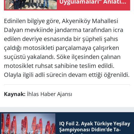
Uy­gu­la­ma­la­rı” An­la­tıl­
dı
Yerel
Edinilen bilgiye göre, Akyeniköy Mahallesi
Dalyan mevkiinde jandarma tarafından icra
edilen devriye esnasında bir şüpheli şahıs
çaldığı motosikleti parçalamaya çalışırken
suçüstü yakalandı. Söke ilçesinden çalınan
motosiklet ruhsat sahibine teslim edildi.
Olayla ilgili adli sürecin devam ettiği öğrenildi.
Kaynak:
İhlas Haber Ajansı
IQ Foil 2. Ayak Tür­ki­ye Ye­şi­lay
Şam­pi­yo­na­sı Didim’de Ta­