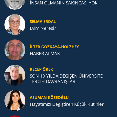
İNSAN OLMANIN SAKINCASI YOK!...
SELMA ERDAL
Evim Neresi?
İLTER GÖZKAYA-HOLZHEY
HABER ALMAK
RECEP ÖREK
SON 10 YILDA DEĞİŞEN ÜNİVERSİTE
TERCİH DAVRANIŞLARI
ASUMAN KÖSEOĞLU
Ha­ya­tı­mı­zı De­ğiş­ti­ren Küçük Ru­tin­ler