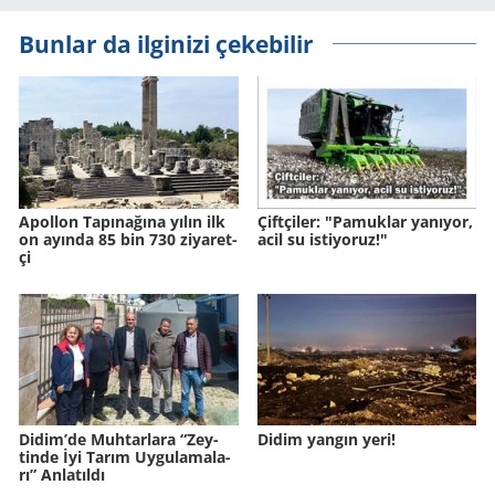
Bunlar da ilginizi çekebilir
Apol­lon Ta­pı­na­ğına yılın ilk
Çift­çi­ler: "Pa­muk­lar ya­nı­yor,
on ayın­da 85 bin 730 zi­ya­ret­
acil su is­ti­yo­ruz!"
çi
Didim’de Muh­tar­la­ra “Zey­
Didim yangın yeri!
tin­de İyi Tarım Uy­gu­la­ma­la­
rı” An­la­tıl­dı