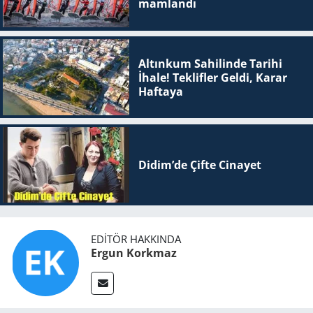
mam­lan­dı
Altınkum Sahilinde Tarihi
İhale! Teklifler Geldi, Karar
Haftaya
Didim’de Çifte Ci­na­yet
EDITÖR HAKKINDA
Ergun Korkmaz