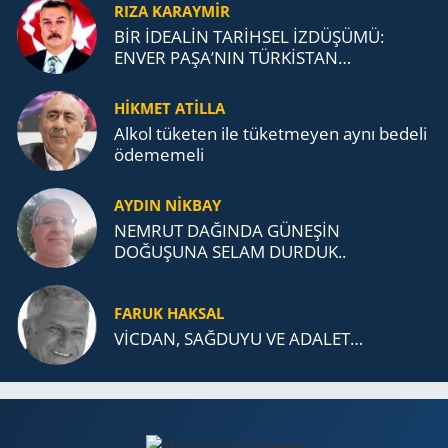
RIZA KARAYMIR
BİR İDEALİN TARİHSEL İZDÜŞÜMÜ:
ENVER PAŞA’NIN TÜRKİSTAN
MÜCADELESİ VE TÜRK DEVLETLERİ
TEŞKİLATI’NA UZANAN MİRASI
HİKMET ATİLLA
Alkol tü­ke­ten ile tü­ket­me­yen aynı be­de­li
öde­me­me­li
AYDIN NİKBAY
NEMRUT DAĞINDA GÜNEŞİN
DOĞUŞUNA SELAM DURDUK..
FARUK HAKSAL
VİCDAN, SAĞ­DU­YU VE ADA­LET…