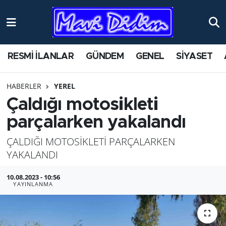
ANTİK YERLER
Nöbetçi Eczaneler
RESMİ İLANLAR
GÜNDEM
GENEL
SİYASET
ASAYİŞ
Hava Durumu
HABERLER
YEREL
AYDIN
Namaz Vakitleri
Çaldığı motosikleti
BİLİM VE TEKNOLOJİ
Trafik Durumu
parçalarken yakalandı
ÇALDIĞI MOTOSİKLETİ PARÇALARKEN
ÇEVRE
Süper Lig Puan Durumu ve Fikstür
YAKALANDI
EĞİTİM
Tüm Manşetler
10.08.2023 - 10:56
YAYINLANMA
EKONOMİ
Son Dakika Haberleri
GENEL
Haber Arşivi