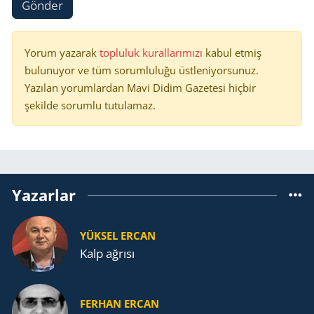
Gönder
Yorum yazarak
topluluk kurallarımızı
kabul etmiş
bulunuyor ve tüm sorumluluğu üstleniyorsunuz.
Yazılan yorumlardan Mavi Didim Gazetesi hiçbir
şekilde sorumlu tutulamaz.
Yazarlar
YÜKSEL ERCAN
Kalp ağrısı
FERHAN ERCAN