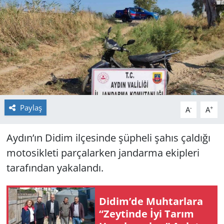
GÜNDEM
HABERDE İNSAN
KÜLTÜR SANAT
MAGAZİN
Paylaş
-
+
A
A
POLİTİKA
Aydın’ın Didim ilçesinde şüpheli şahıs çaldığı
RESMİ İLANLAR
motosikleti parçalarken jandarma ekipleri
tarafından yakalandı.
SAĞLIK
SİYASET
Didim’de Muh­tar­la­ra
“Zey­tin­de İyi Tarım
SPOR