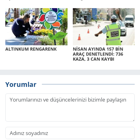
AL­TIN­KUM REN­GA­RENK
NİSAN AYIN­DA 157 BİN
ARAÇ DE­NET­LENDİ: 736
KAZA, 3 CAN KAYBI
Yorumlar