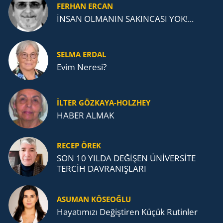
FERHAN ERCAN
İNSAN OLMANIN SAKINCASI YOK!...
SELMA ERDAL
Evim Neresi?
İLTER GÖZKAYA-HOLZHEY
HABER ALMAK
RECEP ÖREK
SON 10 YILDA DEĞİŞEN ÜNİVERSİTE
TERCİH DAVRANIŞLARI
ASUMAN KÖSEOĞLU
Ha­ya­tı­mı­zı De­ğiş­ti­ren Küçük Ru­tin­ler