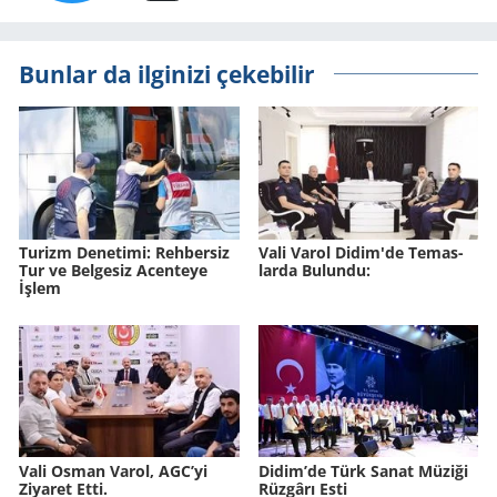
Bunlar da ilginizi çekebilir
Tu­rizm De­ne­ti­mi: Reh­ber­siz
Vali Varol Didim'de Te­mas­
Tur ve Bel­ge­siz Acen­te­ye
lar­da Bu­lun­du:
İşlem
Vali Osman Varol, AGC’yi
Didim’de Türk Sanat Mü­zi­ği
Ziyaret Etti.
Rüz­gâ­rı Esti