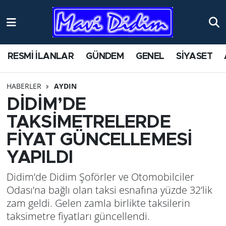
ANTİK YERLER
Nöbetçi Eczaneler
RESMİ İLANLAR
GÜNDEM
GENEL
SİYASET
ASAYİŞ
Hava Durumu
HABERLER
AYDIN
AYDIN
Namaz Vakitleri
DİDİM’DE
BİLİM VE TEKNOLOJİ
Trafik Durumu
TAKSİMETRELERDE
FİYAT GÜNCELLEMESİ
ÇEVRE
Süper Lig Puan Durumu ve Fikstür
YAPILDI
EĞİTİM
Tüm Manşetler
Didim’de Didim Şoförler ve Otomobilciler
Odası’na bağlı olan taksi esnafına yüzde 32’lik
EKONOMİ
Son Dakika Haberleri
zam geldi. Gelen zamla birlikte taksilerin
taksimetre fiyatları güncellendi.
GENEL
Haber Arşivi