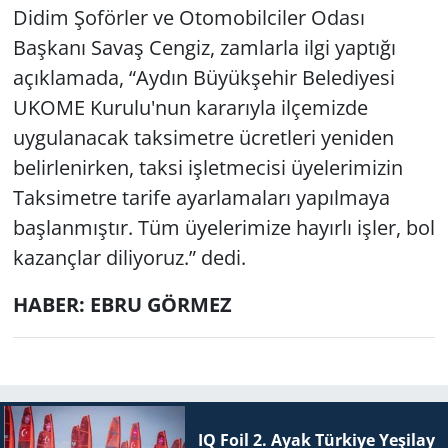
Didim Şoförler ve Otomobilciler Odası
Başkanı Savaş Cengiz, zamlarla ilgi yaptığı
açıklamada, “Aydın Büyükşehir Belediyesi
UKOME Kurulu'nun kararıyla ilçemizde
uygulanacak taksimetre ücretleri yeniden
belirlenirken, taksi işletmecisi üyelerimizin
Taksimetre tarife ayarlamaları yapılmaya
başlanmıştır. Tüm üyelerimize hayırlı işler, bol
kazançlar diliyoruz.” dedi.
HABER: EBRU GÖRMEZ
IQ Foil 2. Ayak Tür­ki­ye Ye­şi­lay