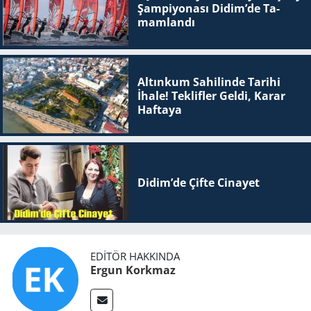
Şam­pi­yo­na­sı Didim’de Ta­
mam­lan­dı
Altınkum Sahilinde Tarihi
İhale! Teklifler Geldi, Karar
Haftaya
Didim’de Çifte Ci­na­yet
EDITÖR HAKKINDA
Ergun Korkmaz