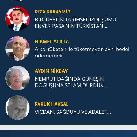
RIZA KARAYMIR
BİR İDEALİN TARİHSEL İZDÜŞÜMÜ:
ENVER PAŞA’NIN TÜRKİSTAN
MÜCADELESİ VE TÜRK DEVLETLERİ
TEŞKİLATI’NA UZANAN MİRASI
HİKMET ATİLLA
Alkol tü­ke­ten ile tü­ket­me­yen aynı be­de­li
öde­me­me­li
AYDIN NİKBAY
NEMRUT DAĞINDA GÜNEŞİN
DOĞUŞUNA SELAM DURDUK..
FARUK HAKSAL
VİCDAN, SAĞ­DU­YU VE ADA­LET…