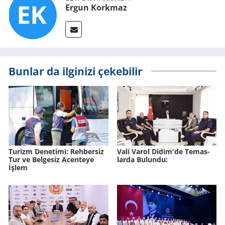
Ergun Korkmaz
Bunlar da ilginizi çekebilir
Tu­rizm De­ne­ti­mi: Reh­ber­siz
Vali Varol Didim'de Te­mas­
Tur ve Bel­ge­siz Acen­te­ye
lar­da Bu­lun­du:
İşlem