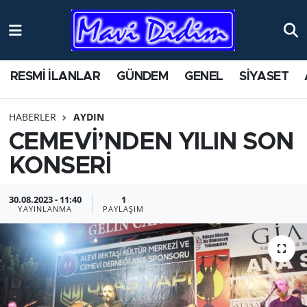
ANTİK YERLER
Nöbetçi Eczaneler
RESMİ İLANLAR
GÜNDEM
GENEL
SİYASET
ASAYİŞ
Hava Durumu
HABERLER
AYDIN
AYDIN
Namaz Vakitleri
CEMEVİ’NDEN YILIN SON
BİLİM VE TEKNOLOJİ
Trafik Durumu
KONSERİ
ÇEVRE
Süper Lig Puan Durumu ve Fikstür
30.08.2023 - 11:40
1
YAYINLANMA
PAYLAŞIM
EĞİTİM
Tüm Manşetler
EKONOMİ
Son Dakika Haberleri
GENEL
Haber Arşivi