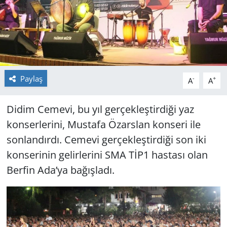
GÜNDEM
HABERDE İNSAN
KÜLTÜR SANAT
Paylaş
-
+
A
A
MAGAZİN
Didim Cemevi, bu yıl gerçekleştirdiği yaz
POLİTİKA
konserlerini, Mustafa Özarslan konseri ile
sonlandırdı. Cemevi gerçekleştirdiği son iki
RESMİ İLANLAR
konserinin gelirlerini SMA TİP1 hastası olan
Berfin Ada’ya bağışladı.
SAĞLIK
SİYASET
SPOR