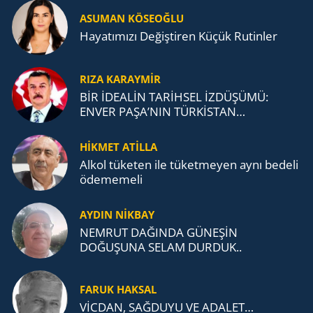
ASUMAN KÖSEOĞLU
Ha­ya­tı­mı­zı De­ğiş­ti­ren Küçük Ru­tin­ler
RIZA KARAYMIR
BİR İDEALİN TARİHSEL İZDÜŞÜMÜ:
ENVER PAŞA’NIN TÜRKİSTAN
MÜCADELESİ VE TÜRK DEVLETLERİ
TEŞKİLATI’NA UZANAN MİRASI
HİKMET ATİLLA
Alkol tü­ke­ten ile tü­ket­me­yen aynı be­de­li
öde­me­me­li
AYDIN NİKBAY
NEMRUT DAĞINDA GÜNEŞİN
DOĞUŞUNA SELAM DURDUK..
FARUK HAKSAL
VİCDAN, SAĞ­DU­YU VE ADA­LET…