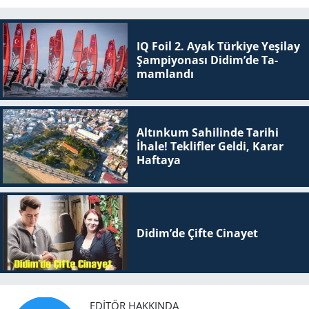
IQ Foil 2. Ayak Tür­ki­ye Ye­şi­lay
Şam­pi­yo­na­sı Didim’de Ta­
mam­lan­dı
Altınkum Sahilinde Tarihi
İhale! Teklifler Geldi, Karar
Haftaya
Didim’de Çifte Ci­na­yet
EDITÖR HAKKINDA