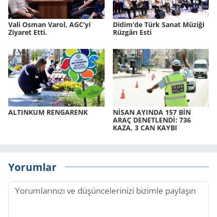
Vali Osman Varol, AGC’yi
Didim’de Türk Sanat Mü­zi­ği
Ziyaret Etti.
Rüz­gâ­rı Esti
AL­TIN­KUM REN­GA­RENK
NİSAN AYIN­DA 157 BİN
ARAÇ DE­NET­LENDİ: 736
KAZA, 3 CAN KAYBI
Yorumlar