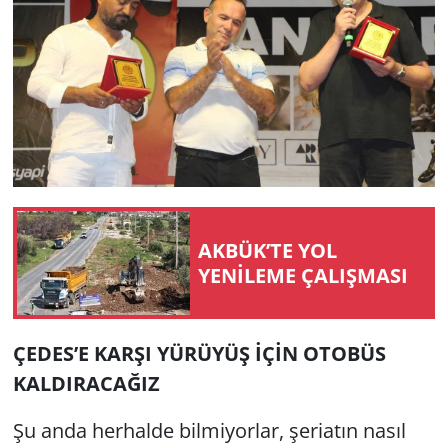
AKBÜK’TE YOL
YENİLEME ÇALIŞMASI
ÇEDES’E KARŞI YÜRÜYÜŞ İÇİN OTOBÜS
KALDIRACAĞIZ
Şu anda herhalde bilmiyorlar, şeriatın nasıl