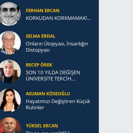
FERHAN ERCAN
KORKUDAN KORKMAMAK!...
SELMA ERDAL
Onların Ütopyası, İnsanlığın
Distopyası
RECEP ÖREK
SON 10 YILDA DEĞİŞEN
ÜNİVERSİTE TERCİH
DAVRANIŞLARI
ASUMAN KÖSEOĞLU
Ha­ya­tı­mı­zı De­ğiş­ti­ren Küçük
Ru­tin­ler
YÜKSEL ERCAN