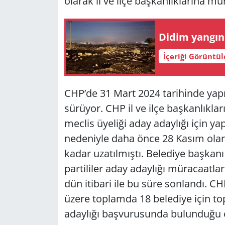
olarak il ve ilçe başkanlıklarına m
Yerel
Didim yangın 
İçeriği Görüntü
CHP’de 31 Mart 2024 tarihinde yapıl
sürüyor. CHP il ve ilçe başkanlıkla
meclis üyeliği aday adaylığı için y
nedeniyle daha önce 28 Kasım olara
kadar uzatılmıştı. Belediye başkan
partililer aday adaylığı müracaatlar
dün itibari ile bu süre sonlandı. C
üzere toplamda 18 belediye için t
adaylığı başvurusunda bulunduğu ö