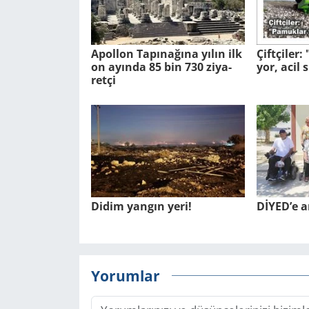
Apol­lon Ta­pı­na­ğına yılın ilk
Çift­çi­ler
on ayın­da 85 bin 730 zi­ya­
yor, acil s
ret­çi
Didim yangın yeri!
DİYED’e a
Yorumlar