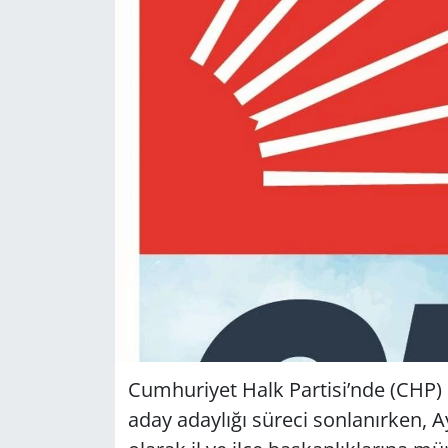
GÜNDEM
HABERDE İNSAN
KÜLTÜR SANAT
MAGAZİN
POLİTİKA
RESMİ İLANLAR
SAĞLIK
Cumhuriyet Halk Partisi’nde (CHP) 
SİYASET
aday adaylığı süreci sonlanırken, A
SPOR