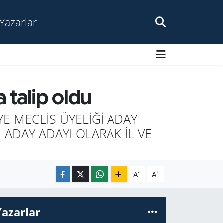
Yazarlar
 talip oldu
YE MECLİS ÜYELİĞİ ADAY
 ADAY ADAYI OLARAK İL VE
-
+
A
A
Yazarlar