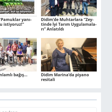
: "Pa­muk­lar ya­nı­
Didim’de Muh­tar­la­ra “Zey­
u is­ti­yo­ruz!"
tin­de İyi Tarım Uy­gu­la­ma­la­
rı” An­la­tıl­dı
nlamlı bağış…
Didim Marina’da piyano
resitali