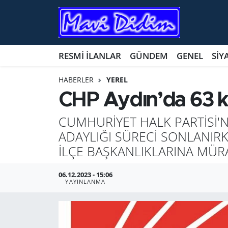
ANTİK YERLER
Nöbetçi Eczaneler
RESMİ İLANLAR
GÜNDEM
GENEL
SİY
ASAYİŞ
Hava Durumu
HABERLER
YEREL
AYDIN
Namaz Vakitleri
CHP Aydın’da 63 kiş
BİLİM VE TEKNOLOJİ
Trafik Durumu
CUMHURİYET HALK PARTİSİ'N
ADAYLIĞI SÜRECİ SONLANIRKE
ÇEVRE
Süper Lig Puan Durumu ve Fikstür
İLÇE BAŞKANLIKLARINA MÜ
EĞİTİM
Tüm Manşetler
06.12.2023 - 15:06
YAYINLANMA
EKONOMİ
Son Dakika Haberleri
GENEL
Haber Arşivi