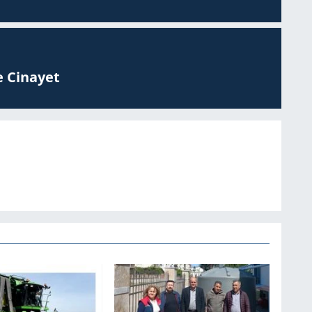
 Ci­na­yet