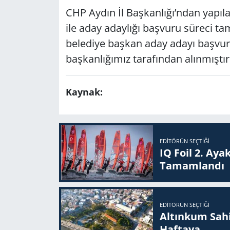
CHP Aydın İl Başkanlığı’ndan yapıla
ile aday adaylığı başvuru süreci ta
belediye başkan aday adayı başvurul
başkanlığımız tarafından alınmıştır"
Kaynak:
EDITÖRÜN SEÇTIĞI
IQ Foil 2. Ayak
Ta­mam­lan­dı
EDITÖRÜN SEÇTIĞI
Altınkum Sahil
Haftaya