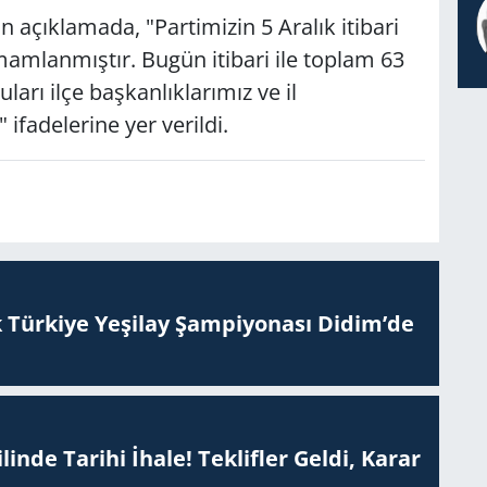
n açıklamada, "Partimizin 5 Aralık itibari
mamlanmıştır. Bugün itibari ile toplam 63
arı ilçe başkanlıklarımız ve il
 ifadelerine yer verildi.
 Tür­ki­ye Ye­şi­lay Şam­pi­yo­na­sı Didim’de
inde Tarihi İhale! Teklifler Geldi, Karar