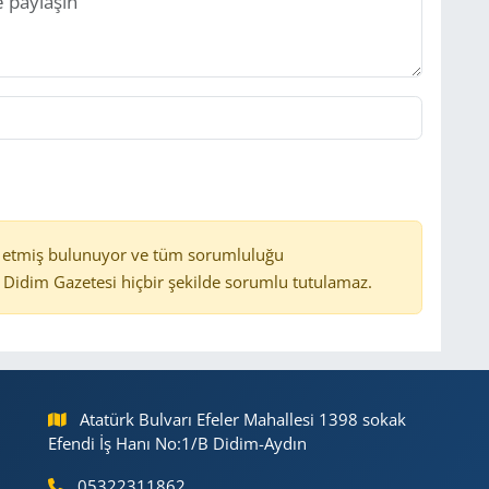
 etmiş bulunuyor ve tüm sorumluluğu
Didim Gazetesi hiçbir şekilde sorumlu tutulamaz.
Atatürk Bulvarı Efeler Mahallesi 1398 sokak
Efendi İş Hanı No:1/B Didim-Aydın
05322311862