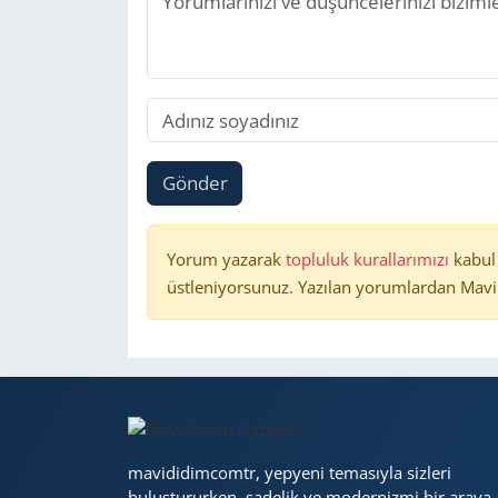
Gönder
Yorum yazarak
topluluk kurallarımızı
kabul
üstleniyorsunuz. Yazılan yorumlardan Mavi 
mavididimcomtr, yepyeni temasıyla sizleri
buluştururken, sadelik ve modernizmi bir araya