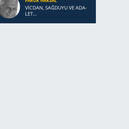
FARUK HAKSAL
VİCDAN, SAĞ­DU­YU VE ADA­
LET…