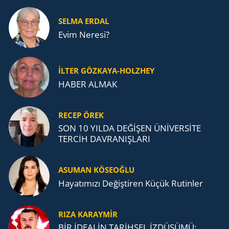
SELMA ERDAL
Evim Neresi?
İLTER GÖZKAYA-HOLZHEY
HABER ALMAK
RECEP ÖREK
SON 10 YILDA DEĞİŞEN ÜNİVERSİTE
TERCİH DAVRANIŞLARI
ASUMAN KÖSEOĞLU
Ha­ya­tı­mı­zı De­ğiş­ti­ren Küçük Ru­tin­ler
RIZA KARAYMIR
BİR İDEALİN TARİHSEL İZDÜŞÜMÜ: