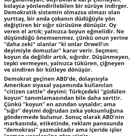
kolayca yönlendirilebilen bir sürüye indirger.
Demokratik sistemin olmazsa olmazı olan
yurttaş, bir anda çobanın düdüğüyle yön
değiştiren bir sığır sürüsüne dönüşür. Oy
veren el artık; yalnızca boyun eğmelidir. Ne
düşündüğü önemsenmez, çünkü onun yerine
“daha zeki" olanlar "ki onlar Orwell’ın
deyimiyle
domuzlar"
karar verir. Seçmen;
koyun da değildir artık, sığırdır. Düşünmeyen,
tepki vermeyen, yalnızca tüküren, çiğneyen
ve sindiren bir kütleye dönüşür.
Demokrat geçinen ABD'de, dolayısıyla
Amerikan siyasal yaşamında kullanılan
"citizen cattle" deyimi; Türkçedeki “güdülen
koyun” tanımlamasından bile daha serttir.
Çünkü “koyun” en azından uysaldır; ama
“sığır” deyimi doğrudan zeka yoksunluğuna
göndermede bulunur. Sonuç olarak ABD'nin
markasında, etiketinde, reklam panosunda
“demokrasi” yazmaktadır ama içeride işler
“orman yasaları”na göre yürür.