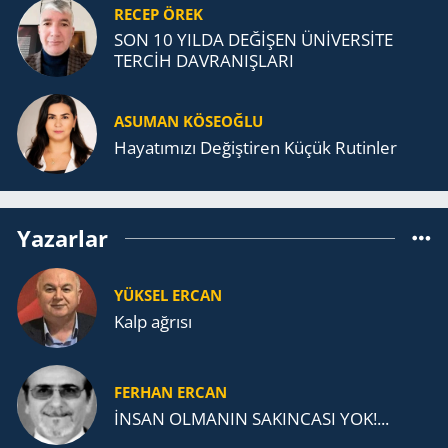
RECEP ÖREK
SON 10 YILDA DEĞİŞEN ÜNİVERSİTE
TERCİH DAVRANIŞLARI
ASUMAN KÖSEOĞLU
Ha­ya­tı­mı­zı De­ğiş­ti­ren Küçük Ru­tin­ler
Yazarlar
YÜKSEL ERCAN
Kalp ağrısı
FERHAN ERCAN
İNSAN OLMANIN SAKINCASI YOK!...