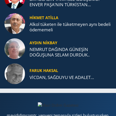
ENVER PAŞA’NIN TÜRKİSTAN
MÜCADELESİ VE TÜRK DEVLETLERİ
TEŞKİLATI’NA UZANAN MİRASI
HİKMET ATİLLA
Alkol tü­ke­ten ile tü­ket­me­yen aynı be­de­li
öde­me­me­li
AYDIN NİKBAY
NEMRUT DAĞINDA GÜNEŞİN
DOĞUŞUNA SELAM DURDUK..
FARUK HAKSAL
VİCDAN, SAĞ­DU­YU VE ADA­LET…
mavididimcomtr, yepyeni temasıyla sizleri buluştururken,