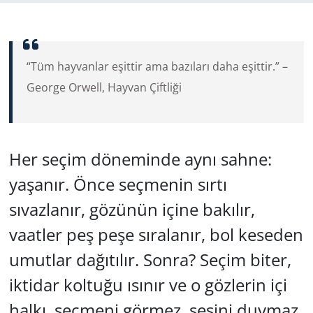
GÜNDEM
HABERDE İNSAN
“Tüm hayvanlar eşittir ama bazıları daha eşittir.” –
George Orwell, Hayvan Çiftliği
KÜLTÜR SANAT
MAGAZİN
Her seçim döneminde aynı sahne:
POLİTİKA
yaşanır. Önce seçmenin sırtı
RESMİ İLANLAR
sıvazlanır, gözünün içine bakılır,
vaatler peş peşe sıralanır, bol keseden
SAĞLIK
umutlar dağıtılır. Sonra? Seçim biter,
SİYASET
iktidar koltuğu ısınır ve o gözlerin içi
halkı, seçmeni görmez, sesini duymaz
SPOR