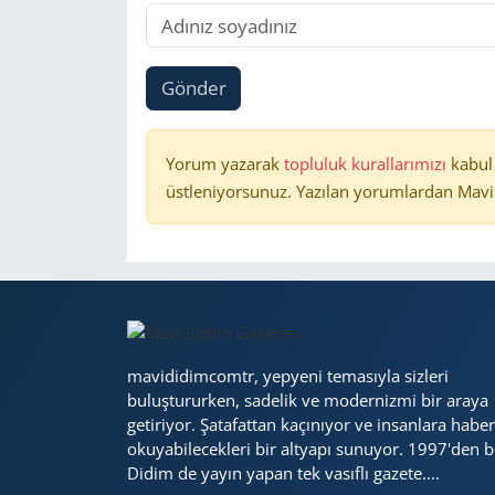
Gönder
Yorum yazarak
topluluk kurallarımızı
kabul
üstleniyorsunuz. Yazılan yorumlardan Mavi 
mavididimcomtr, yepyeni temasıyla sizleri
buluştururken, sadelik ve modernizmi bir araya
getiriyor. Şatafattan kaçınıyor ve insanlara haber
okuyabilecekleri bir altyapı sunuyor. 1997'den b
Didim de yayın yapan tek vasıflı gazete....