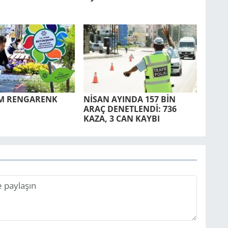
UM REN­GA­RENK
NİSAN AYIN­DA 157 BİN
ARAÇ DE­NET­LENDİ: 736
KAZA, 3 CAN KAYBI