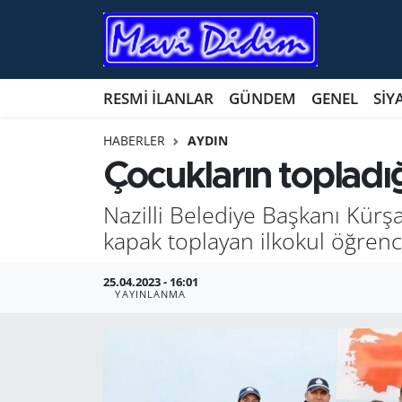
ANTİK YERLER
Nöbetçi Eczaneler
RESMİ İLANLAR
GÜNDEM
GENEL
SİY
ASAYİŞ
Hava Durumu
HABERLER
AYDIN
AYDIN
Namaz Vakitleri
Çocukların topladığ
BİLİM VE TEKNOLOJİ
Trafik Durumu
Nazilli Belediye Başkanı Kürşa
kapak toplayan ilkokul öğrenci
ÇEVRE
Süper Lig Puan Durumu ve Fikstür
25.04.2023 - 16:01
EĞİTİM
Tüm Manşetler
YAYINLANMA
EKONOMİ
Son Dakika Haberleri
GENEL
Haber Arşivi