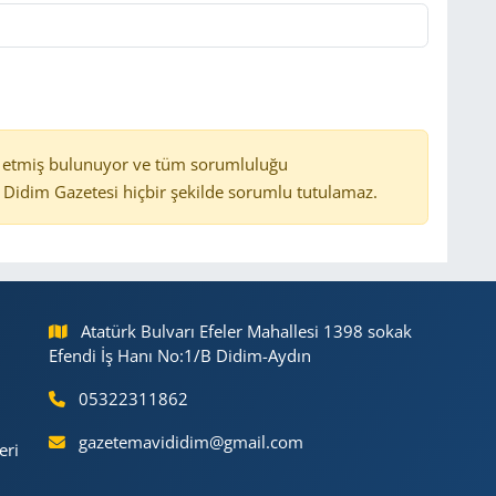
 etmiş bulunuyor ve tüm sorumluluğu
Didim Gazetesi hiçbir şekilde sorumlu tutulamaz.
Atatürk Bulvarı Efeler Mahallesi 1398 sokak
Efendi İş Hanı No:1/B Didim-Aydın
05322311862
gazetemavididim@gmail.com
eri