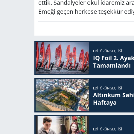
ettik. Sandalyeler okul idaremiz arac
Emeği geçen herkese teşekkür edi
EDITÖRÜN SEÇTIĞI
IQ Foil 2. Ayak
Ta­mam­lan­dı
EDITÖRÜN SEÇTIĞI
Altınkum Sahil
Haftaya
EDITÖRÜN SEÇTIĞI