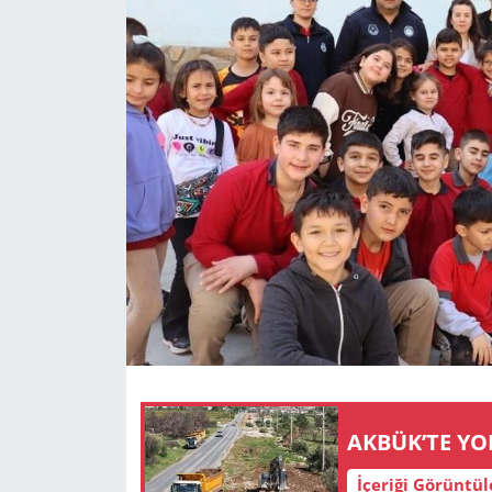
GÜNDEM
HABERDE İNSAN
KÜLTÜR SANAT
MAGAZİN
POLİTİKA
RESMİ İLANLAR
SAĞLIK
SİYASET
AKBÜK’TE YO
İçeriği Görüntü
SPOR