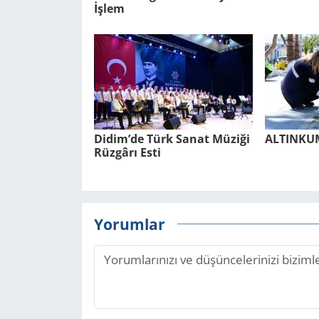
İşlem
Didim’de Türk Sanat Mü­zi­ği
AL­TIN­K
Rüz­gâ­rı Esti
Yorumlar