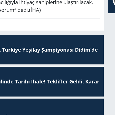
ılığıyla ihtiyaç sahiplerine ulaştırılacak.
yorum” dedi.(İHA)
 Tür­ki­ye Ye­şi­lay Şam­pi­yo­na­sı Didim’de
inde Tarihi İhale! Teklifler Geldi, Karar