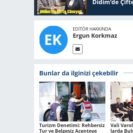
Didim’de Çifte
EDITÖR HAKKINDA
Ergun Korkmaz
Bunlar da ilginizi çekebilir
Tu­rizm De­ne­ti­mi: Reh­ber­siz
Vali Varo
Tur ve Bel­ge­siz Acen­te­ye
lar­da Bu­