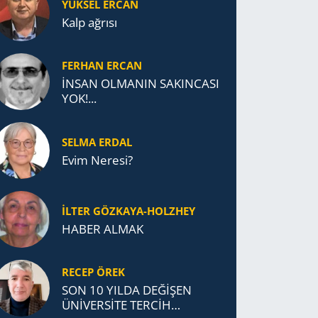
YÜKSEL ERCAN
Kalp ağrısı
FERHAN ERCAN
İNSAN OLMANIN SAKINCASI
YOK!...
SELMA ERDAL
Evim Neresi?
İLTER GÖZKAYA-HOLZHEY
HABER ALMAK
RECEP ÖREK
SON 10 YILDA DEĞİŞEN
ÜNİVERSİTE TERCİH