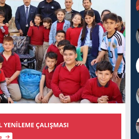
L YENİLEME ÇALIŞMASI
le