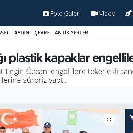
Foto Galeri
Video
ASET
AYDIN
ÇEVRE
ANTİK YERLER
ı plastik kapaklar engelli
t Engin Özcan, engellilere tekerlekli san
lerine sürpriz yaptı.