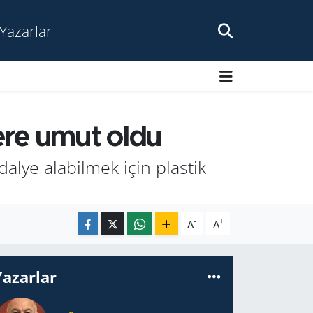
Yazarlar
lere umut oldu
dalye alabilmek için plastik
-
+
A
A
Yazarlar