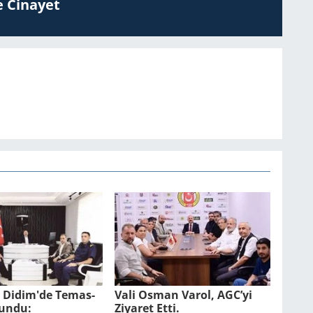
 Ci­na­yet
l Didim'de Te­mas­
Vali Osman Varol, AGC’yi
lun­du:
Ziyaret Etti.