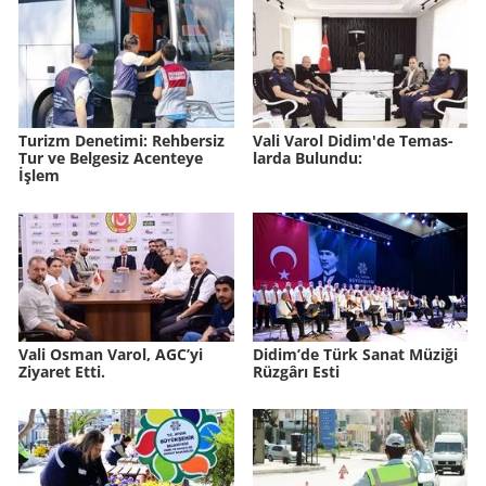
Tu­rizm De­ne­ti­mi: Reh­ber­siz
Vali Varol Didim'de Te­mas­
Tur ve Bel­ge­siz Acen­te­ye
lar­da Bu­lun­du:
İşlem
Vali Osman Varol, AGC’yi
Didim’de Türk Sanat Mü­zi­ği
Ziyaret Etti.
Rüz­gâ­rı Esti