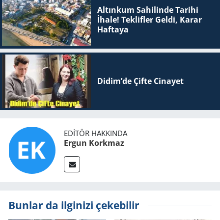
Altınkum Sahilinde Tarihi
İhale! Teklifler Geldi, Karar
Haftaya
Didim’de Çifte Ci­na­yet
EDITÖR HAKKINDA
Ergun Korkmaz
Bunlar da ilginizi çekebilir