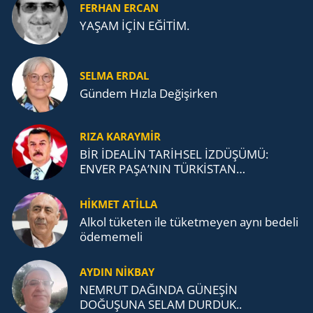
FERHAN ERCAN
YAŞAM İÇİN EĞİTİM.
SELMA ERDAL
Gündem Hızla Değişirken
RIZA KARAYMIR
BİR İDEALİN TARİHSEL İZDÜŞÜMÜ:
ENVER PAŞA’NIN TÜRKİSTAN
MÜCADELESİ VE TÜRK DEVLETLERİ
TEŞKİLATI’NA UZANAN MİRASI
HİKMET ATİLLA
Alkol tü­ke­ten ile tü­ket­me­yen aynı be­de­li
öde­me­me­li
AYDIN NİKBAY
NEMRUT DAĞINDA GÜNEŞİN
DOĞUŞUNA SELAM DURDUK..