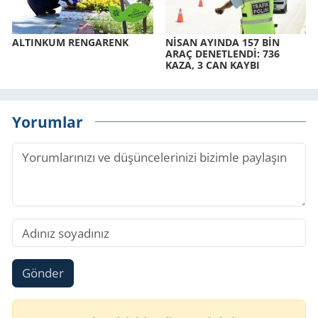
AL­TIN­KUM REN­GA­RENK
NİSAN AYIN­DA 157 BİN
ARAÇ DE­NET­LENDİ: 736
KAZA, 3 CAN KAYBI
Yorumlar
Gönder