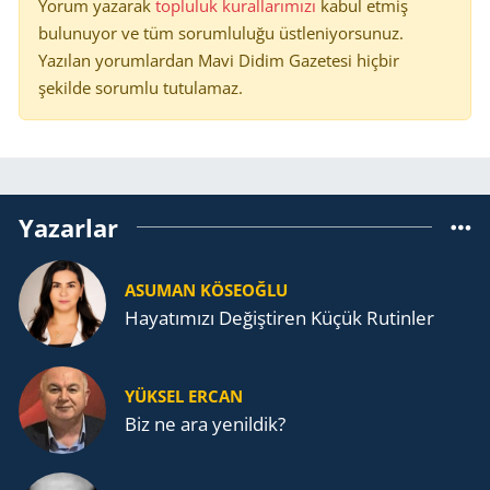
Yorum yazarak
topluluk kurallarımızı
kabul etmiş
bulunuyor ve tüm sorumluluğu üstleniyorsunuz.
Yazılan yorumlardan Mavi Didim Gazetesi hiçbir
şekilde sorumlu tutulamaz.
Yazarlar
ASUMAN KÖSEOĞLU
Ha­ya­tı­mı­zı De­ğiş­ti­ren Küçük Ru­tin­ler
YÜKSEL ERCAN
Biz ne ara yenildik?