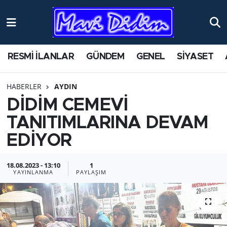
ANTİK YERLER
Nöbetçi Eczaneler
RESMİ İLANLAR
GÜNDEM
GENEL
SİYASET
ASAYİŞ
Hava Durumu
HABERLER
AYDIN
AYDIN
Namaz Vakitleri
DİDİM CEMEVİ
BİLİM VE TEKNOLOJİ
Trafik Durumu
TANITIMLARINA DEVAM
EDİYOR
ÇEVRE
Süper Lig Puan Durumu ve Fikstür
18.08.2023 - 13:10
1
EĞİTİM
Tüm Manşetler
YAYINLANMA
PAYLAŞIM
EKONOMİ
Son Dakika Haberleri
GENEL
Haber Arşivi