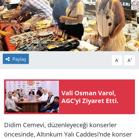
GÜNDEM
HABERDE İNSAN
KÜLTÜR SANAT
MAGAZİN
Paylaş
-
+
A
A
POLİTİKA
RESMİ İLANLAR
Vali Osman Varol,
AGC’yi Ziyaret Etti.
SAĞLIK
SİYASET
Didim Cemevi, düzenleyeceği konserler
öncesinde, Altınkum Yalı Caddesi’nde konser
SPOR