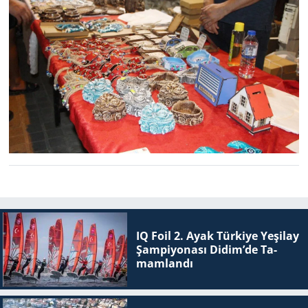
IQ Foil 2. Ayak Tür­ki­ye Ye­şi­lay
Şam­pi­yo­na­sı Didim’de Ta­
mam­lan­dı