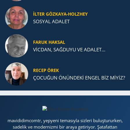
İLTER GÖZKAYA-HOLZHEY
SOSYAL ADALET
FARUK HAKSAL
VİCDAN, SAĞ­DU­YU VE ADA­LET…
RECEP ÖREK
ÇOCUĞUN ÖNÜNDEKİ ENGEL BİZ MİYİZ?
mavididimcomtr, yepyeni temasıyla sizleri buluştururken,
sadelik ve modernizmi bir araya getiriyor. Şatafattan