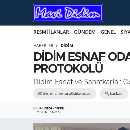
ANTİK YERLER
Nöbetçi Eczaneler
RESMİ İLANLAR
GÜNDEM
GENEL
SİY
ASAYİŞ
Hava Durumu
HABERLER
DİDİM
AYDIN
Namaz Vakitleri
DİDİM ESNAF ODA
PROTOKOLÜ
BİLİM VE TEKNOLOJİ
Trafik Durumu
Didim Esnaf ve Sanatkarlar Od
ÇEVRE
Süper Lig Puan Durumu ve Fikstür
#Didim esnaf ve sanatkârlar odası
#İş bankası
EĞİTİM
Tüm Manşetler
05.07.2024 - 10:00
EKONOMİ
Son Dakika Haberleri
YAYINLANMA
GENEL
Haber Arşivi