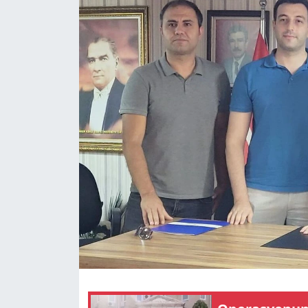
GÜNDEM
HABERDE İNSAN
KÜLTÜR SANAT
MAGAZİN
POLİTİKA
RESMİ İLANLAR
SAĞLIK
SİYASET
SPOR