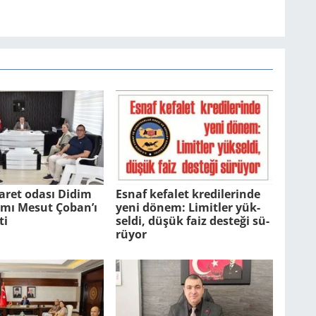
aret odası Didim
Esnaf ke­fa­let kre­di­le­rin­de
ı Mesut Çoban’ı
yeni dönem: Li­mit­ler yük­
ti
sel­di, düşük faiz des­te­ği sü­
rü­yor