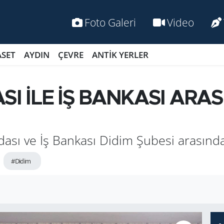
Foto Galeri
Video
ASET
AYDIN
ÇEVRE
ANTİK YERLER
SI İLE İŞ BANKASI ARA
ası ve İş Bankası Didim Şubesi arasında
#Didim