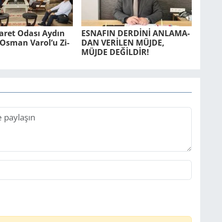
ca­ret Odası Aydın
ES­NA­FIN DERDİNİ AN­LA­MA­
r. Osman Varol’u Zi­
DAN VERİLEN MÜJDE,
MÜJDE DEĞİLDİR!