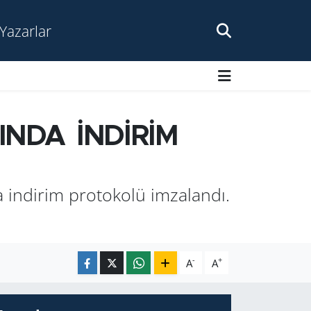
Yazarlar
SINDA İNDİRİM
 indirim protokolü imzalandı.
-
+
A
A