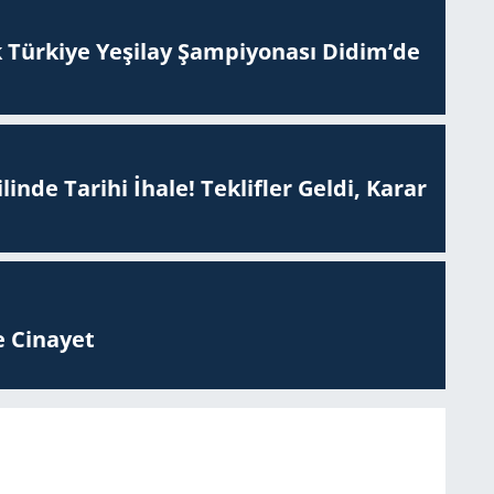
 Tür­ki­ye Ye­şi­lay Şam­pi­yo­na­sı Didim’de
inde Tarihi İhale! Teklifler Geldi, Karar
 Ci­na­yet