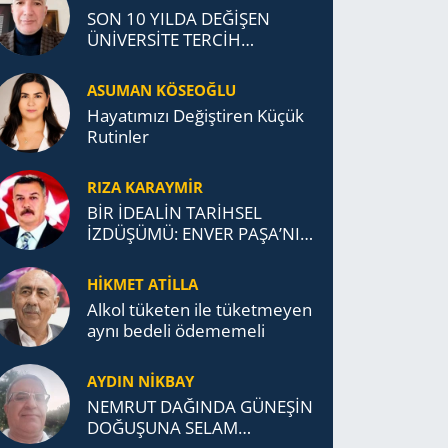
SON 10 YILDA DEĞİŞEN
ÜNİVERSİTE TERCİH
DAVRANIŞLARI
ASUMAN KÖSEOĞLU
Ha­ya­tı­mı­zı De­ğiş­ti­ren Küçük
Ru­tin­ler
RIZA KARAYMIR
BİR İDEALİN TARİHSEL
İZDÜŞÜMÜ: ENVER PAŞA’NIN
TÜRKİSTAN MÜCADELESİ VE
TÜRK DEVLETLERİ
HİKMET ATİLLA
TEŞKİLATI’NA UZANAN
Alkol tü­ke­ten ile tü­ket­me­yen
MİRASI
aynı be­de­li öde­me­me­li
AYDIN NİKBAY
NEMRUT DAĞINDA GÜNEŞİN
DOĞUŞUNA SELAM