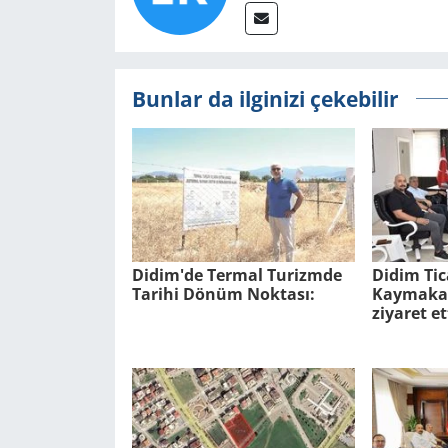
Bunlar da ilginizi çekebilir
Didim'de Ter­mal Tu­rizm­de
Didim Tic
Ta­ri­hi Dönüm Nok­ta­sı:
Kaymakam
ziyaret et