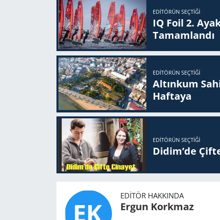
EDITÖRÜN SEÇTIĞI
IQ Foil 2. Ayak
Ta­mam­lan­dı
EDITÖRÜN SEÇTIĞI
Altınkum Sahil
Haftaya
EDITÖRÜN SEÇTIĞI
Didim’de Çifte
EDITÖR HAKKINDA
Ergun Korkmaz