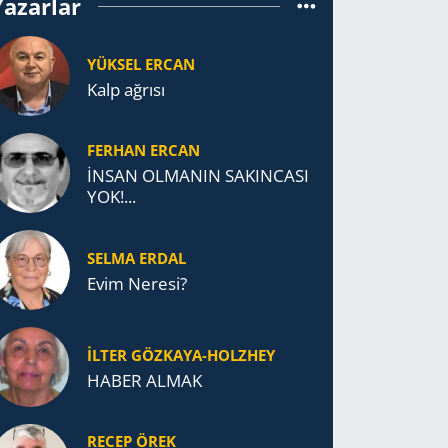
Yazarlar
YÜKSEL ERCAN
Kalp ağrısı
FERHAN ERCAN
İNSAN OLMANIN SAKINCASI
YOK!...
SELMA ERDAL
Evim Neresi?
İLTER GÖZKAYA-HOLZHEY
HABER ALMAK
RECEP ÖREK