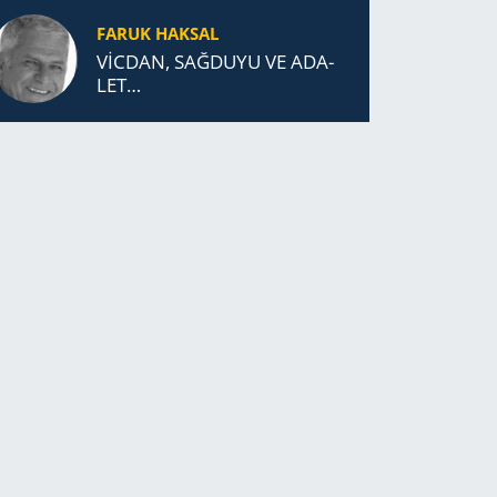
DURDUK..
FARUK HAKSAL
VİCDAN, SAĞ­DU­YU VE ADA­
LET…