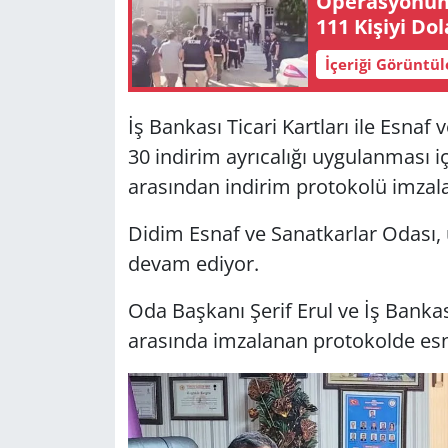
Ope­ras­yo­nun 
111 Ki­şi­yi Do
Yerel
İçeriği Görüntü
İş Bankası Ticari Kartları ile Esna
30 indirim ayrıcalığı uygulanması i
arasından indirim protokolü imzala
Didim Esnaf ve Sanatkarlar Odası, 
devam ediyor.
Oda Başkanı Şerif Erul ve İş Bank
arasında imzalanan protokolde esn