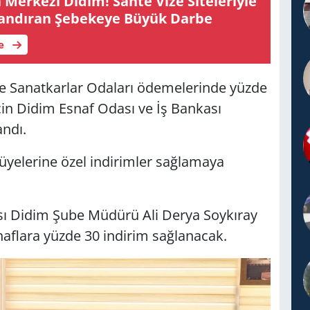
Mer­ke­zi Didim! Sahte Vize Si­te­le­riy­le
­lan­dı­ran Şe­be­ke­ye Büyük Darbe
le
f ve Sanatkarlar Odaları ödemelerinde yüzde
çin Didim Esnaf Odası ve İş Bankası
ndı.
üyelerine özel indirimler sağlamaya
ası Didim Şube Müdürü Ali Derya Soykıray
aflara yüzde 30 indirim sağlanacak.